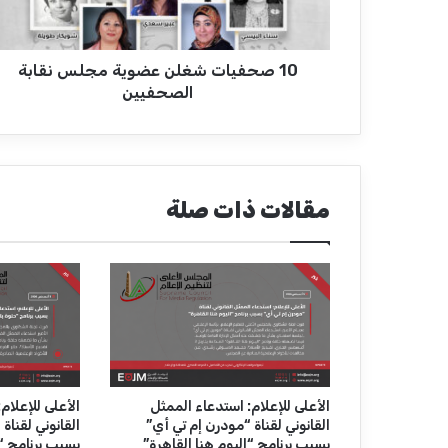
ا
ت
ش
10 صحفيات شغلن عضوية مجلس نقابة
غ
ل
الصحفيين
ن
ع
ض
و
ي
مقالات ذات صلة
ة
م
ج
ل
س
ن
ق
ا
ب
ة
الأعلى للإعلام: استدعاء الممثل
الأعلى للإعلام
القانوني لقناة “مودرن إم تي أي”
القانوني لقناة
ا
بسبب برنامج “اليوم هنا القاهرة”
بسبب برنامج “
ل