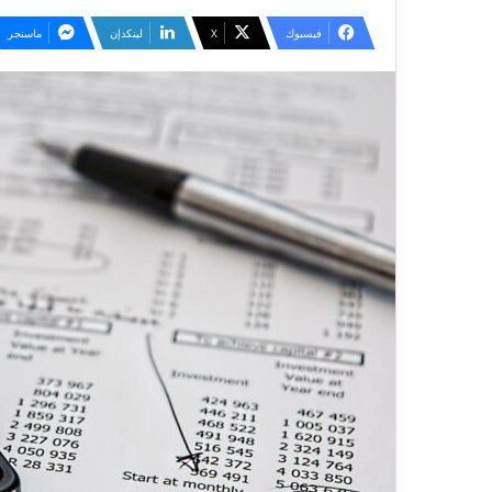
فيسبوك
‫X
لينكدإن
ماسنجر