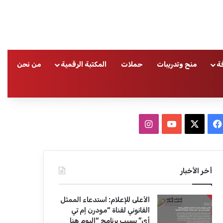
ة
منح وتدريبات
حملات
المكتبة الرقمية
من نحن
ا
ف
ا
ي
X
Y
ن
س
o
س
أخر الأخبار
ب
u
ت
الأعلى للإعلام: استدعاء الممثل
و
T
ق
القانوني لقناة “مودرن إم تي
أي” بسبب برنامج “اليوم هنا