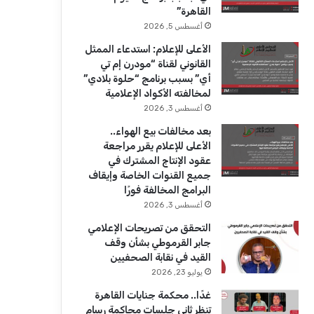
ك
u
ر
القاهرة”
b
ا
أغسطس 5, 2026
الأعلى للإعلام: استدعاء الممثل
e
م
القانوني لقناة “مودرن إم تي
أي” بسبب برنامج “حلوة بلادي”
لمخالفته الأكواد الإعلامية
أغسطس 3, 2026
بعد مخالفات بيع الهواء..
الأعلى للإعلام يقرر مراجعة
عقود الإنتاج المشترك في
جميع القنوات الخاصة وإيقاف
البرامج المخالفة فورًا
أغسطس 3, 2026
التحقق من تصريحات الإعلامي
جابر القرموطي بشأن وقف
القيد في نقابة الصحفيين
يوليو 23, 2026
غدًا.. محكمة جنايات القاهرة
تنظر ثاني جلسات محاكمة رسام