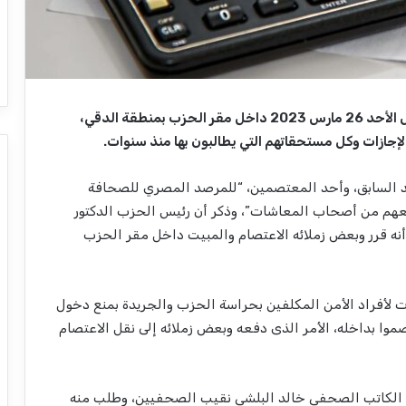
اعتصم عدد من أصحاب المعاشات بجريدة الوفد أمس الأحد 26 مارس 2023 داخل مقر الحزب بمنطقة الدقي،
إجازات وكل مستحقاتهم التي يطالبون بها منذ سنوات.
د السابق، وأحد المعتصمين، “للمرصد المصري للصحافة
يعهم من أصحاب المعاشات”، وذكر أن رئيس الحزب الدكتور
نه قرر وبعض زملائه الاعتصام والمبيت داخل مقر الحزب
ات لأفراد الأمن المكلفين بحراسة الحزب والجريدة بمنع دخول
ا بداخله، الأمر الذى دفعه وبعض زملائه إلى نقل الاعتصام
ن الكاتب الصحفي خالد البلشي نقيب الصحفيين، وطلب منه