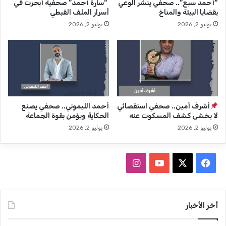
“أحمد سبع”.. صحفي ينشر الوعي
“سارة أحمد” صحفية أبحرت في
ا
ل
بقضايا البيئة والمناخ
أسرار الملف القبطي
.
م
يوليو 2, 2026
يوليو 2, 2026
.
ا
و
ل
ت
د
أ
ي
ج
ن
ي
ا
ل
ل
ع
ت
أشرف أمين.. صحفي استقصائي
أحمد الليموني.. صحفي يصنع
م
ي
لا يخشى كشف المسكوت عنه
الحكاية ويؤمن بقوة الجماعة
و
ج
يوليو 2, 2026
يوليو 2, 2026
م
ع
ي
ل
ة
ت
ف
ا
ا
ا
ل
ل
ي
X
Y
ن
ج
م
ر
د
س
o
س
ي
أخر الأخبار
رّ
د
ج
ب
u
ت
ة