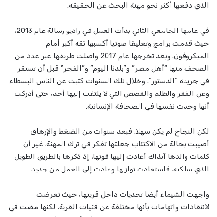
الذي دفعها أكثر نحو مهنة البحث عن الحقيقة.
في عامها الجامعي الثاني بدأت العمل في راديو رسالة عام 2013،
حيث قدمت برامج وتعليقا صوتيا أكسبها ثقة أكبر أمام
الميكروفون. وبعد تخرجها عام 2017 واصلت طريقها عبر عدد من
الصحف منها “أهل مصر” و”بلدنا اليوم” و”الفجر” قبل أن تستقر
في جريدة “الدستور”. وخلال تلك السنوات كتبت عن الناس البسطاء
وعن الفقر والظلم والقصص التي لا يلتفت إليها أحد، حتى أدركت
أنها وجدت نفسها في الصحافة الإنسانية.
لكن النجاح لم يكن سهلا. فبعد سنوات من الضغط والإرهاق
أصيبت بحالة من الاكتئاب جعلتها تفكر في ترك المهنة. غير أن
كلمات والدها آنذاك أعادت إليها قوتها، إذ ذكرها بالطريق الطويل
الذي سلكته، فاستعادت توازنها وعادت إلى العمل من جديد.
واجهت الشيماء أيضا تحديات داخل قريتها، حيث تعرضت
لانتقادات واتهامات بأنها مختلفة عن فتيات القرية. لكنها مضت في