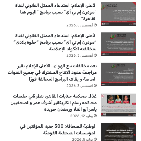
ب
الأعلى للإعلام: استدعاء الممثل القانوني لقناة
أ
ي
و
T
ق
“مودرن إم تي أي” بسبب برنامج “اليوم هنا
س
ت
القاهرة”
ب
ه
ك
u
ر
أغسطس 5, 2026
و
ا
ع
و
b
ا
الأعلى للإعلام: استدعاء الممثل القانوني لقناة
ي
ح
“مودرن إم تي أي” بسبب برنامج “حلوة بلادي”
ن
وّ
e
م
لمخالفته الأكواد الإعلامية
ل
أغسطس 3, 2026
ت
بعد مخالفات بيع الهواء.. الأعلى للإعلام يقرر
ا
مراجعة عقود الإنتاج المشترك في جميع القنوات
ل
الخاصة وإيقاف البرامج المخالفة فورًا
ح
أغسطس 3, 2026
ل
م
غدًا.. محكمة جنايات القاهرة تنظر ثاني جلسات
إ
محاكمة رسام الكاريكاتير أشرف عمر والصحفيين
ل
ياسر أبو العلا ورمضان جويدة
ى
يوليو 12, 2026
م
س
الوطنية للصحافة: 500 جنيه للمؤقتين في
ي
المؤسسات الصحفية القوميَّة
ر
يوليو 5, 2026