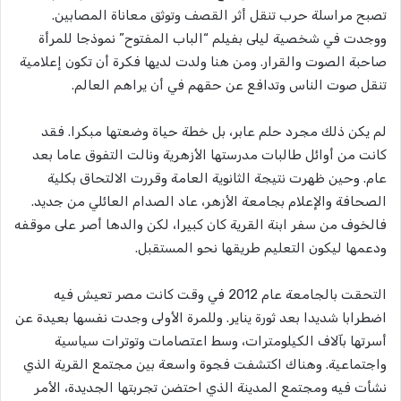
تصبح مراسلة حرب تنقل أثر القصف وتوثق معاناة المصابين.
ووجدت في شخصية ليلى بفيلم “الباب المفتوح” نموذجا للمرأة
صاحبة الصوت والقرار. ومن هنا ولدت لديها فكرة أن تكون إعلامية
تنقل صوت الناس وتدافع عن حقهم في أن يراهم العالم.
لم يكن ذلك مجرد حلم عابر، بل خطة حياة وضعتها مبكرا. فقد
كانت من أوائل طالبات مدرستها الأزهرية ونالت التفوق عاما بعد
عام. وحين ظهرت نتيجة الثانوية العامة وقررت الالتحاق بكلية
الصحافة والإعلام بجامعة الأزهر، عاد الصدام العائلي من جديد.
فالخوف من سفر ابنة القرية كان كبيرا، لكن والدها أصر على موقفه
ودعمها ليكون التعليم طريقها نحو المستقبل.
التحقت بالجامعة عام 2012 في وقت كانت مصر تعيش فيه
اضطرابا شديدا بعد ثورة يناير. وللمرة الأولى وجدت نفسها بعيدة عن
أسرتها بآلاف الكيلومترات، وسط اعتصامات وتوترات سياسية
واجتماعية. وهناك اكتشفت فجوة واسعة بين مجتمع القرية الذي
نشأت فيه ومجتمع المدينة الذي احتضن تجربتها الجديدة، الأمر