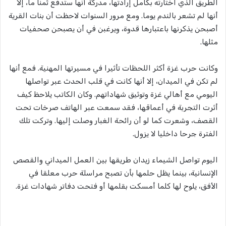
الطريق الذي اختارته بكامل إرادتها، مدركة أنها ستدفع ثمنا ما، إلا
أنها لم تشعر بالندم يوما. ومع مرور السنوات لاحظت أن بنات القرية
أصبحن يذكرنها باعتبارها قدوة، ويرغبن في أن يصبحن صحفيات
مثلها.
وكانت حرب غزة أكثر اللحظات تأثيرا في مسيرتها المهنية. فمع أنها
لم تكن في الميدان، إلا أنها كانت في قلب الحدث عبر تواصلها
اليومي مع أهالي غزة وتوثيق شهاداتهم. وكان الكاتب يلاحظ كيف
أثرت التجربة في أعماقها، فقد سمعت عبر الهاتف صرخات تحت
القصف، وشعرت كما لو أن رائحة الغبار وصلت إليها. وتركت تلك
الفترة جرحا داخليا لا يزول.
اليوم تواصل الشيماء زيدان طريقها بين العمل الميداني والقصص
الإنسانية، بينما يظل حلمها بأن تصبح مراسلة حرب معلقا في
الأفق، يلوح لها كلما أمسكت بقلمها أو فتحت دفاتر شهادات غزة.