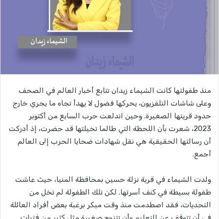
منذ طفولتها كانت الشيماء زيدان تتابع أخبار العالم في الصحف
وعلى شاشات التلفزيون، يحركها فضول لا يهدأ تجاه ما يجري خارج
حدود قريتها الصغيرة. وحين اندلعت حرب السابع من أكتوبر
2023، شعرت بأن اللحظة التي طالما تخيلتها قد حضرت، إذ أدركت
أن رسالتها الحقيقية هي نقل شهادات ضحايا الحرب إلى العالم
أجمع.
ولدت الشيماء في قرية نزلة حسين بمحافظة المنيا، حيث عاشت
طفولة بسيطة في كنف أسرتها. لكن تلك الطفولة لم تخل من
التحديات، فقد اصطدمت منذ وقت مبكر برغبة بعض أفراد العائلة
في أن تتوقف عن التعليم وأن تتزوج صغيرة مثل كثير من فتيات