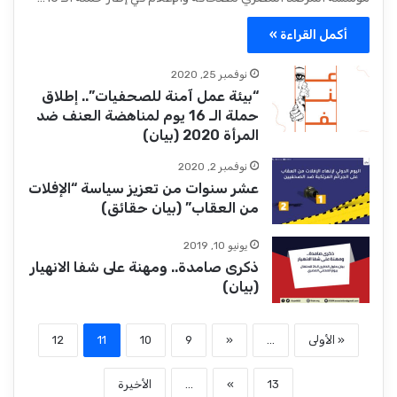
أكمل القراءة »
نوفمبر 25, 2020
“بيئة عمل آمنة للصحفيات”.. إطلاق
حملة الـ 16 يوم لمناهضة العنف ضد
المرأة 2020 (بيان)
نوفمبر 2, 2020
عشر سنوات من تعزيز سياسة “الإفلات
من العقاب” (بيان حقائق)
يونيو 10, 2019
ذكرى صامدة.. ومهنة على شفا الانهيار
(بيان)
« الأولى
...
«
9
10
11
12
13
»
...
الأخيرة