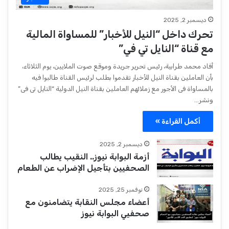
ديسمبر 2, 2025
تحرك داخل “النيل للأخبار” للمساواة المالية
مع قناة “النايل تي في”
أفاد محمد طرابية، ‎رئيس تحرير جريدة وموقع صوت الملايين، يوم الثلاثاء،
بأن العاملين بقناة النيل للأخبار تقدموا بطلب لرئيس القناة طالبوا فيه
بالمساواة فى الأجور مع زملائهم العاملين بقناة النيل الدولية “النايل تى فى”
ونشر…
أكمل القراءة »
ديسمبر 2, 2025
أزمة البوابة نيوز.. النقيب يطالب
الصحفيين بتأجيل الإضراب عن الطعام
نوفمبر 25, 2025
أعضاء مجلس النقابة يتضامنون مع
صحفيي البوابة نيوز