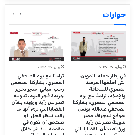
حوارات
ت
ا
و
ش
يوليو 26, 2026
يوليو 22, 2026
ر
في إطار حملة التدوين،
تزامنًا مع يوم الصحفي
ال
التي أطلقها المرصد
المصري، يُشاركنا الصحفي
ا
المصري للصحافة
رجب إمبابي، مدير تحرير
ف
والإعلام، تزامنًا مع يوم
جريدة فجر اليوم، تدوينة
ا
الصحفي المصري، يشاركنا
تعبر عن رأيه ورؤيته بشأن
الصحفي عبدالله يونس
القضايا التي يرى أنها ما
بموقع تليجراف مصر
زالت تنتظر الحل، أو
تدوينة تعبر عن رأيه
تستحق أن تكون في
ورؤيته بشأن القضايا التي
مقدمة النقاش خلال