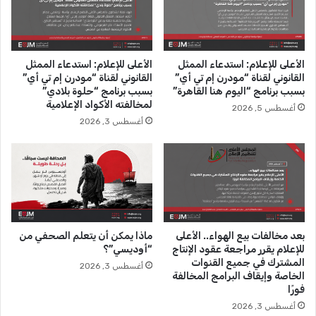
ح
ل
ع
ا
ن
ل
ا
ت
الأعلى للإعلام: استدعاء الممثل
الأعلى للإعلام: استدعاء الممثل
ل
غ
القانوني لقناة “مودرن إم تي أي”
القانوني لقناة “مودرن إم تي أي”
ع
ط
بسبب برنامج “اليوم هنا القاهرة”
بسبب برنامج “حلوة بلادي”
م
ي
لمخالفته الأكواد الإعلامية
أغسطس 5, 2026
ل
ة
أغسطس 3, 2026
ا
ل
ا
ن
ت
خ
ا
ب
بعد مخالفات بيع الهواء.. الأعلى
ماذا يمكن أن يتعلم الصحفي من
ا
للإعلام يقرر مراجعة عقود الإنتاج
“أوديسي”؟
ت
المشترك في جميع القنوات
أغسطس 3, 2026
ا
الخاصة وإيقاف البرامج المخالفة
ل
فورًا
ر
أغسطس 3, 2026