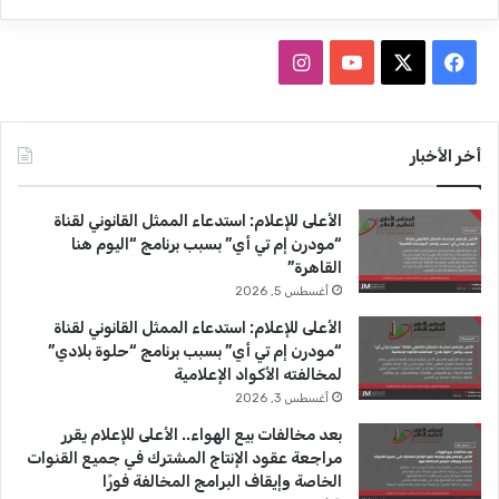
ئ
ا
س
ف
ا
ي
ة
ي
X
Y
ن
2
0
س
o
س
أخر الأخبار
2
4
ب
u
ت
الأعلى للإعلام: استدعاء الممثل القانوني لقناة
و
T
ق
“مودرن إم تي أي” بسبب برنامج “اليوم هنا
القاهرة”
ك
u
ر
أغسطس 5, 2026
b
ا
الأعلى للإعلام: استدعاء الممثل القانوني لقناة
“مودرن إم تي أي” بسبب برنامج “حلوة بلادي”
e
م
لمخالفته الأكواد الإعلامية
أغسطس 3, 2026
بعد مخالفات بيع الهواء.. الأعلى للإعلام يقرر
مراجعة عقود الإنتاج المشترك في جميع القنوات
الخاصة وإيقاف البرامج المخالفة فورًا