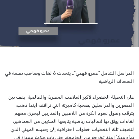
المراسل الشامل “عمرو فهمي”.. يتحدث 6 لغات وصاحب بصمة في
الصحافة الرياضية
على النجيلة الخضراء لأكبر الملاعب المصرية والعالمية، يقف بين
المصورين والمراسلين بصحبة كاميرته التي ترافقه أينما ذهب،
يترقب وصول نجوم الكرة من اللاعبين والمدربين ليجري معهم
لقاءات يوثق بها فعاليات رياضية يتابعها الملايين من الجماهير،
لتضيف تلك التغطيات خطوات احترافية إلى رصيده المهني الذي
بدأه مبكرًا منذ تخرجه من الجامعة، حتى بات علامة مميزة في