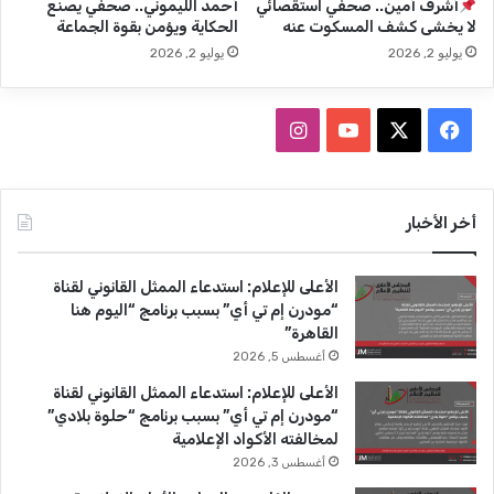
أشرف أمين.. صحفي استقصائي
أحمد الليموني.. صحفي يصنع
ج
لا يخشى كشف المسكوت عنه
الحكاية ويؤمن بقوة الجماعة
ا
يوليو 2, 2026
يوليو 2, 2026
ل
ت
ل
ف
ا
ف
ز
ي
X
Y
ن
ي
و
س
o
س
أخر الأخبار
ن
ب
u
ت
الأعلى للإعلام: استدعاء الممثل القانوني لقناة
و
T
ق
“مودرن إم تي أي” بسبب برنامج “اليوم هنا
القاهرة”
ك
u
ر
أغسطس 5, 2026
b
ا
الأعلى للإعلام: استدعاء الممثل القانوني لقناة
“مودرن إم تي أي” بسبب برنامج “حلوة بلادي”
e
م
لمخالفته الأكواد الإعلامية
أغسطس 3, 2026