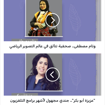
و
ئ
ا
م
م
ص
ط
ف
ى
وئام مصطفى.. صحفية تتألق في عالم التصوير الرياضي
.
.
ص
"
ح
ع
ف
ز
ي
ي
ة
ز
ت
ة
ت
أ
أ
ب
ل
و
ق
"عزيزة أبو بكر".. جندي مجهول ﻷشهر برامج التلفزيون
ب
ف