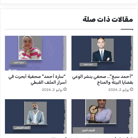
ك
ي
ر
ع
"
مقالات ذات صلة
ا
.
ل
.
م
ج
ا
ن
ل
د
ت
ي
ص
م
و
ج
ي
ه
“أحمد سبع”.. صحفي ينشر الوعي
“سارة أحمد” صحفية أبحرت في
ر
و
بقضايا البيئة والمناخ
أسرار الملف القبطي
ا
ل
يوليو 2, 2026
يوليو 2, 2026
ل
ﻷ
ر
ش
ي
ه
ا
ر
ض
ب
ي
ر
ا
م