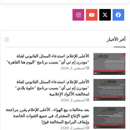
ا
ل
ف
ا
ش
ه
ي
X
Y
ن
ر
ي
س
o
س
أخر الأخبار
س
ب
ب
u
ت
ت
الأعلى للإعلام: استدعاء الممثل القانوني لقناة
م
و
T
ق
“مودرن إم تي أي” بسبب برنامج “اليوم هنا القاهرة”
ب
أغسطس 5, 2026
ر
ك
u
ر
2
الأعلى للإعلام: استدعاء الممثل القانوني لقناة
0
b
ا
“مودرن إم تي أي” بسبب برنامج “حلوة بلادي”
2
لمخالفته الأكواد الإعلامية
3
e
م
أغسطس 3, 2026
بعد مخالفات بيع الهواء.. الأعلى للإعلام يقرر مراجعة
عقود الإنتاج المشترك في جميع القنوات الخاصة
وإيقاف البرامج المخالفة فورًا
أغسطس 3, 2026