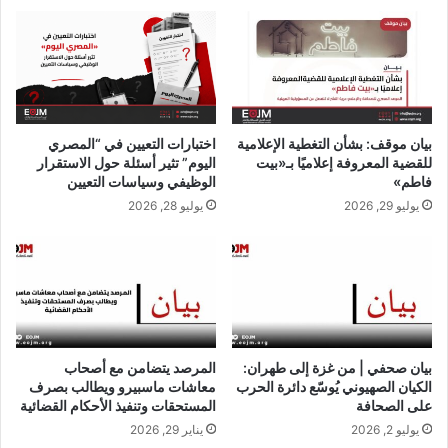
ي
ت
م
ج
ص
ا
ر
ر
.
ب
.
ا
بيان موقف: بشأن التغطية الإعلامية
اختبارات التعيين في “المصري
ا
ل
للقضية المعروفة إعلاميًا بـ«بيت
اليوم” تثير أسئلة حول الاستقرار
ل
م
فاطم»
الوظيفي وسياسات التعيين
ت
خ
يوليو 29, 2026
يوليو 28, 2026
ق
ت
ر
ل
ي
ف
ر
ة
ا
ل
إ
ح
بيان صحفي | من غزة إلى طهران:
المرصد يتضامن مع أصحاب
ص
الكيان الصهيوني يُوسّع دائرة الحرب
معاشات ماسبيرو ويطالب بصرف
ا
على الصحافة
المستحقات وتنفيذ الأحكام القضائية
ئ
يوليو 2, 2026
يناير 29, 2026
ي