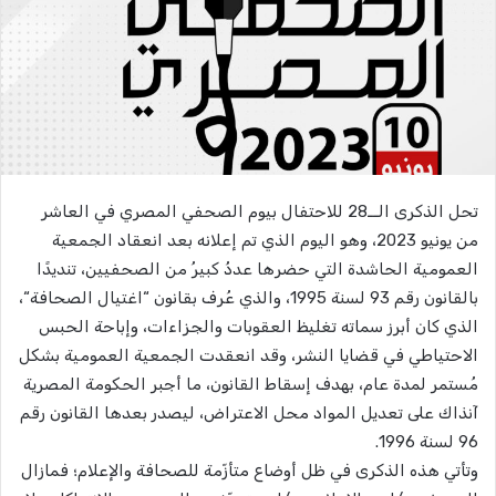
تحل الذكرى الــ28 للاحتفال بيوم الصحفي المصري في العاشر
من يونيو 2023، وهو اليوم الذي تم إعلانه بعد انعقاد الجمعية
العمومية الحاشدة التي حضرها عددُ كبيرُ من الصحفيين، تنديدًا
بالقانون رقم 93 لسنة 1995، والذي عُرف بقانون “اغتيال الصحافة“،
الذي كان أبرز سماته تغليظ العقوبات والجزاءات، وإباحة الحبس
الاحتياطي في قضايا النشر، وقد انعقدت الجمعية العمومية بشكل
مُستمر لمدة عام، بهدف إسقاط القانون، ما أجبر الحكومة المصرية
آنذاك على تعديل المواد محل الاعتراض، ليصدر بعدها القانون رقم
96 لسنة 1996.
وتأتي هذه الذكرى في ظل أوضاع متأزّمة للصحافة والإعلام؛ فمازال