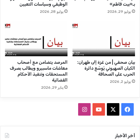
بـ«بيت فاطم»
الوظيفي وسياسات التعيين
ا
يوليو 29, 2026
يوليو 28, 2026
م
يُ
ط
ل
ق
ح
م
ل
بيان صحفي | من غزة إلى طهران:
المرصد يتضامن مع أصحاب
ة
الكيان الصهيوني يُوسّع دائرة
معاشات ماسبيرو ويطالب بصرف
ت
الحرب على الصحافة
المستحقات وتنفيذ الأحكام
د
القضائية
يوليو 2, 2026
و
يناير 29, 2026
ي
ن
ع
ف
ا
ن
ي
ي
X
Y
ن
و
م
س
o
س
أخر الأخبار
ا