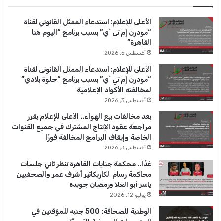
ل
ب
u
ت
ص
الأعلى للإعلام: استدعاء الممثل القانوني لقناة
ح
و
T
ق
“مودرن إم تي أي” بسبب برنامج “اليوم هنا
ف
القاهرة”
ي
ك
u
ر
أغسطس 5, 2026
ا
b
ا
ل
الأعلى للإعلام: استدعاء الممثل القانوني لقناة
م
“مودرن إم تي أي” بسبب برنامج “حلوة بلادي”
e
م
ص
لمخالفته الأكواد الإعلامية
ر
أغسطس 3, 2026
ي
بعد مخالفات بيع الهواء.. الأعلى للإعلام يقرر
2
مراجعة عقود الإنتاج المشترك في جميع القنوات
0
الخاصة وإيقاف البرامج المخالفة فورًا
2
أغسطس 3, 2026
3
غدًا.. محكمة جنايات القاهرة تنظر ثاني جلسات
محاكمة رسام الكاريكاتير أشرف عمر والصحفيين
ياسر أبو العلا ورمضان جويدة
يوليو 12, 2026
الوطنية للصحافة: 500 جنيه للمؤقتين في