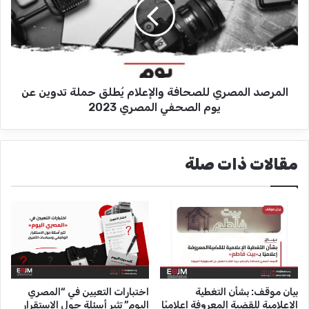
ر
ر
ي
ص
ة
د
ا
ا
ل
ل
ص
م
ح
المرصد المصري للصحافة والإعلام يُطلق حملة تدوين عن
ص
ا
ر
يوم الصحفي المصري 2023
ف
ي
ة
ل
2
ل
مقالات ذات صلة
0
ص
2
ح
3
ا
ف
ة
و
ا
ل
إ
بيان موقف: بشأن التغطية
اختبارات التعيين في “المصري
ع
الإعلامية للقضية المعروفة إعلاميًا
اليوم” تثير أسئلة حول الاستقرار
ل