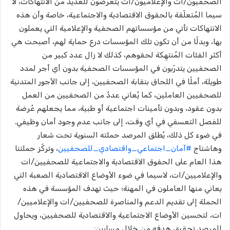
الصحفيون/ات والإعلاميون/ات يتعرّضون للعديد من الانتهاكات، لا
سيما المُتعلّقة بالحقوق الاقتصادية والاجتماعية، خاصة وأن هذه
الانتهاكات تأتي من مؤسساتهم الصحفية والإعلامية التي يعملون
بها، وبدلًا من أن تكون تلك المؤسسات درع حماية لهم، أصبحت هي
أكثر الفئات المُنتهِكة لحقوهم، كذلك لا زال عدد كبير من
الصحفيين يتدرّبون في المؤسسات الصحفية بدون أي أجر لمدد
طويلة، أملًا في اللحاق بنقابة الصحفيين، إلى جانب الأجور المتدنية
للصحفيين العاملين، كما يُعاني عددُ من الصحفيين من العمل
بدون عقود، وبدون تأمينات اجتماعية أو طبية، مما يجعلهم عُرضة
للفصل التعسفي في أي وقت، إلى جانب عدم وجود أمان وظيفي.
في ضوء كل ذلك، يُطلق المرصد حملته السنوية تحت شعار
وهاشتاج
#آمان_اجتماعي_واقتصادي_للصحفيين
، وتركّز حملتنا
هذا العام على الحقوق الاقتصادية والاجتماعية للصحفيين/ات
والإعلاميين/ات، لاسيما في ضوء الأوضاع الاقتصادية الصعبة التي
يعاني منها العاملون في المهنة؛ حيث تهدف المؤسسة في هذه
الحملة إلى تقديم الدعم والمناصرة للصحفيين/ات والإعلاميين/
ات، لتحسين الأوضاع الاجتماعية والاقتصادية للصحفيين، ويحاول
المرصد تحقيق هدفه من خلال مسارين: