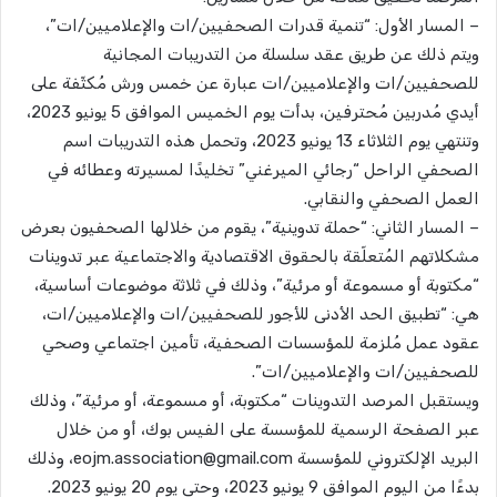
– المسار الأول: “تنمية قدرات الصحفيين/ات والإعلاميين/ات”،
ويتم ذلك عن طريق عقد سلسلة من التدريبات المجانية
للصحفيين/ات والإعلاميين/ات عبارة عن خمس ورش مُكثّفة على
أيدي مُدربين مُحترفين، بدأت يوم الخميس الموافق 5 يونيو 2023،
وتنتهي يوم الثلاثاء 13 يونيو 2023، وتحمل هذه التدريبات اسم
الصحفي الراحل “رجائي الميرغني” تخليدًا لمسيرته وعطائه في
العمل الصحفي والنقابي.
– المسار الثاني: “حملة تدوينية”، يقوم من خلالها الصحفيون بعرض
مشكلاتهم المُتعلّقة بالحقوق الاقتصادية والاجتماعية عبر تدوينات
“مكتوبة أو مسموعة أو مرئية”، وذلك في ثلاثة موضوعات أساسية،
هي: “تطبيق الحد الأدنى للأجور للصحفيين/ات والإعلاميين/ات،
عقود عمل مُلزمة للمؤسسات الصحفية، تأمين اجتماعي وصحي
للصحفيين/ات والإعلاميين/ات”.
ويستقبل المرصد التدوينات “مكتوبة، أو مسموعة، أو مرئية”، وذلك
عبر الصفحة الرسمية للمؤسسة على الفيس بوك، أو من خلال
البريد الإلكتروني للمؤسسة
eojm.association@gmail.com
، وذلك
بدءًا من اليوم الموافق 9 يونيو 2023، وحتى يوم 20 يونيو 2023.