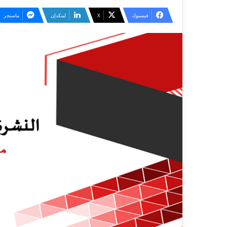
فيسبوك
‫X
لينكدإن
ماسنجر