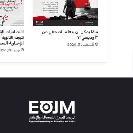
ة
ا
ل
ن
ق
ا
ماذا يمكن أن يتعلم الصحفي من
اقتصاديات الإثا
“أوديسي”؟
نتيجة الثانوية
ب
الإخبارية المص
ي
أغسطس 3, 2026
ة
يوليو 28, 2026
ب
ـ
"
ا
ل
و
ف
د
"
ل
ل
ت
ح