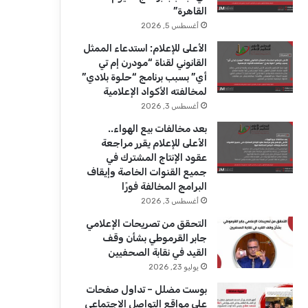
ك
u
ر
القاهرة”
b
ا
أغسطس 5, 2026
الأعلى للإعلام: استدعاء الممثل
e
م
القانوني لقناة “مودرن إم تي
أي” بسبب برنامج “حلوة بلادي”
لمخالفته الأكواد الإعلامية
أغسطس 3, 2026
بعد مخالفات بيع الهواء..
الأعلى للإعلام يقرر مراجعة
عقود الإنتاج المشترك في
جميع القنوات الخاصة وإيقاف
البرامج المخالفة فورًا
أغسطس 3, 2026
التحقق من تصريحات الإعلامي
جابر القرموطي بشأن وقف
القيد في نقابة الصحفيين
يوليو 23, 2026
بوست مضلل – تداول صفحات
على مواقع التواصل الاجتماعي