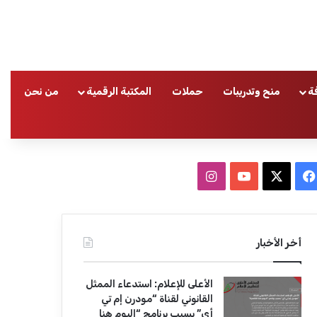
ة
منح وتدريبات
حملات
المكتبة الرقمية
من نحن
ا
ف
ا
ي
X
Y
ن
س
o
س
أخر الأخبار
ب
u
ت
الأعلى للإعلام: استدعاء الممثل
و
T
ق
القانوني لقناة “مودرن إم تي
أي” بسبب برنامج “اليوم هنا