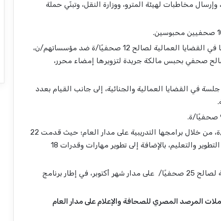
رسال مخاطبات لهيئة المترو، ووزارة النقل، وتبنّي حملة
حصلت المؤسسة على 15 حكمًا قضائيًا؛ 12 حكمًا في القضايا العمالية لصالح 12 صحفيًا/ة ضد مؤسساتهم/ن،
هم حكم لصالح صحفي بحبس مالكة جريدة لتزويرها إمضاء محرر،
ضر فريق الوحدة القانونية للمؤسسة عدد 198 جلسة في القضايا العمالية والجنائية، إلى جانب القيام بعدد
.
ساهمت المؤسسة في رفع قدرات 200 صحفي/ة، من خلال برامجها التدريبية على مدار العام؛ حيث قدمت 22
تدريبًا وورشة عمل، وذلك في إطار إيمانها بأهمية التطوير والتعليم، بالإضافة إلى تطوير مهارات وقدرات 18
قدمت المؤسسة جلسات لدعم الصحة النفسية لصالح 25 صحفيًا/ على مدار شهر أكتوبر، في إطار برنامج
حفي/ة في 19 حملة من حملات المرصد المصري للصحافة والإعلام على مدار العام