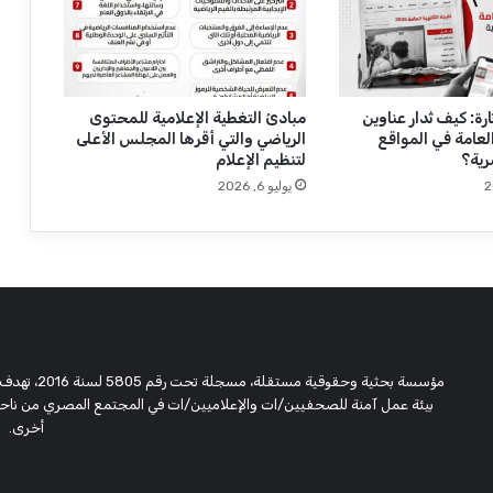
a
n
u
a
r
y
رة: كيف تُدار عناوين
مبادئ التغطية الإعلامية للمحتوى
 العامة في المواقع
الرياضي والتي أقرها المجلس الأعلى
1
رية؟
لتنظيم الإعلام
t
o
يوليو 6, 2026
D
e
c
e
m
b
e
r
مؤسسة بحثية
3
بيئة عمل آمنة للصحفيين/ات والإعلاميين/ات في المجتمع المصري من ناحية،
1
أخرى.
,
2
0