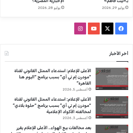
بـ«بيت فاطم»
الإخبارية المصرية؟
ن
يوليو 29, 2026
يوليو 28, 2026
إ
ل
ى
ف
ا
إ
ح
ي
X
Y
ن
د
ى
س
o
س
أخر الأخبار
أ
ع
ب
u
ت
م
الأعلى للإعلام: استدعاء الممثل القانوني لقناة
د
و
T
ق
“مودرن إم تي أي” بسبب برنامج “اليوم هنا
ة
القاهرة”
ك
u
ر
ا
أغسطس 5, 2026
ل
b
ا
الأعلى للإعلام: استدعاء الممثل القانوني لقناة
ص
“مودرن إم تي أي” بسبب برنامج “حلوة بلادي”
ح
e
م
لمخالفته الأكواد الإعلامية
ا
ف
أغسطس 3, 2026
ة
بعد مخالفات بيع الهواء.. الأعلى للإعلام يقرر
ا