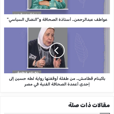
ب
د
ا
عواطف عبدالرحمن.. أستاذة الصحافة و"النضال السياسي"
ل
ر
ح
ب
م
ا
ن
ك
.
ي
.
ن
أ
ا
س
م
ت
ق
ا
ط
ذ
باكينام قطامش.. من طفلة أوقفتها رواية لطه حسين إلى
ا
ة
م
إحدى أعمدة الصحافة الفنية في مصر
ا
ش
ل
.
ص
.
مقالات ذات صلة
ح
م
ا
ن