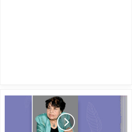
ع
و
ا
ط
ف
ع