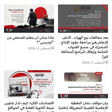
ف
ط
ة
ف
و
ل
"
ة
ا
أ
ل
و
ن
ق
بعد مخالفات بيع الهواء.. الأعلى
ماذا يمكن أن يتعلم الصحفي من
ض
ف
للإعلام يقرر مراجعة عقود الإنتاج
“أوديسي”؟
ا
ت
المشترك في جميع القنوات
أغسطس 3, 2026
ل
ه
الخاصة وإيقاف البرامج المخالفة
ا
ا
فورًا
ل
ر
أغسطس 3, 2026
س
و
ي
ا
ا
ي
س
ة
ي
ل
"
ط
ه
ح
بيان موقف: بشأن التغطية
اقتصاديات الإثارة: كيف تُدار عناوين
س
الإعلامية للقضية المعروفة إعلاميًا
نتيجة الثانوية العامة في المواقع
ي