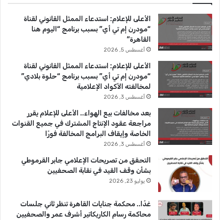
ب
u
ت
الأعلى للإعلام: استدعاء الممثل القانوني لقناة
و
T
ق
“مودرن إم تي أي” بسبب برنامج “اليوم هنا
القاهرة”
ك
u
ر
أغسطس 5, 2026
b
ا
الأعلى للإعلام: استدعاء الممثل القانوني لقناة
“مودرن إم تي أي” بسبب برنامج “حلوة بلادي”
e
م
لمخالفته الأكواد الإعلامية
أغسطس 3, 2026
بعد مخالفات بيع الهواء.. الأعلى للإعلام يقرر
مراجعة عقود الإنتاج المشترك في جميع القنوات
الخاصة وإيقاف البرامج المخالفة فورًا
أغسطس 3, 2026
التحقق من تصريحات الإعلامي جابر القرموطي
بشأن وقف القيد في نقابة الصحفيين
يوليو 23, 2026
غدًا.. محكمة جنايات القاهرة تنظر ثاني جلسات
محاكمة رسام الكاريكاتير أشرف عمر والصحفيين