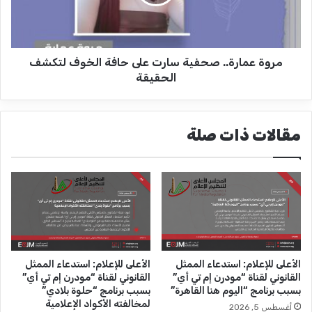
ر
م
س
ا
م
ر
م
ة
س
مروة عمارة.. صحفية سارت على حافة الخوف لتكشف
.
ي
.
الحقيقة
ر
ص
ت
ح
ه
ف
مقالات ذات صلة
م
ي
ن
ة
س
س
و
ا
ه
ر
ا
ت
ج
ع
إ
ل
ل
ى
الأعلى للإعلام: استدعاء الممثل
الأعلى للإعلام: استدعاء الممثل
ى
ح
القانوني لقناة “مودرن إم تي أي”
القانوني لقناة “مودرن إم تي أي”
ص
ا
بسبب برنامج “اليوم هنا القاهرة”
بسبب برنامج “حلوة بلادي”
د
ف
لمخالفته الأكواد الإعلامية
أغسطس 5, 2026
ا
ة