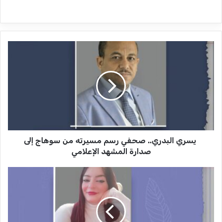
ي
س
ر
ي
ا
ل
ب
د
يسري البدري.. صحفي رسم مسيرته من سوهاج إلى
ر
ي
صدارة المشهد الإعلامي
.
.
م
ص
ر
ح
و
ف
ة
ي
ع