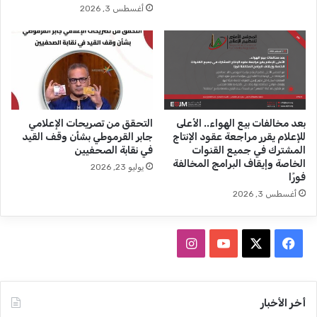
أغسطس 3, 2026
ر
ا
ة
ل
ا
خ
ل
و
م
ف
ش
ل
ه
ت
د
ك
بعد مخالفات بيع الهواء.. الأعلى
التحقق من تصريحات الإعلامي
ا
ش
للإعلام يقرر مراجعة عقود الإنتاج
جابر القرموطي بشأن وقف القيد
ل
ف
المشترك في جميع القنوات
في نقابة الصحفيين
إ
ا
الخاصة وإيقاف البرامج المخالفة
يوليو 23, 2026
ع
ل
فورًا
ل
ح
أغسطس 3, 2026
ا
ق
م
ي
ي
ق
ف
ا
ة
ي
X
Y
ن
س
o
س
أخر الأخبار