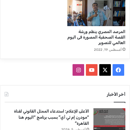
ح
ا
ل
ة
ا
المرصد المصري ينظم ورشة
ل
القصة الصحفية المصورة فى اليوم
صِّ
العالمي للتصوير
ح
أغسطس 19, 2022
ا
ف
ة
ف
ا
و
ا
ي
X
Y
ن
ل
إ
س
o
س
أخر الأخبار
ع
ل
ب
u
ت
ا
الأعلى للإعلام: استدعاء الممثل القانوني لقناة
م
و
T
ق
“مودرن إم تي أي” بسبب برنامج “اليوم هنا
ف
القاهرة”
ي
ك
u
ر
أغسطس 5, 2026