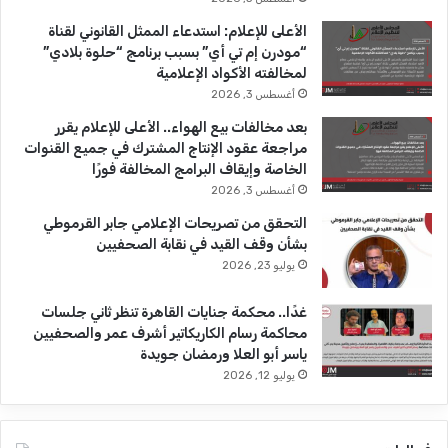
م
ص
b
ا
الأعلى للإعلام: استدعاء الممثل القانوني لقناة
ر
“مودرن إم تي أي” بسبب برنامج “حلوة بلادي”
e
م
خ
لمخالفته الأكواد الإعلامية
ل
أغسطس 3, 2026
ا
بعد مخالفات بيع الهواء.. الأعلى للإعلام يقرر
ل
مراجعة عقود الإنتاج المشترك في جميع القنوات
ا
الخاصة وإيقاف البرامج المخالفة فورًا
ل
أغسطس 3, 2026
ف
ت
التحقق من تصريحات الإعلامي جابر القرموطي
ر
بشأن وقف القيد في نقابة الصحفيين
ة
يوليو 23, 2026
(
ي
غدًا.. محكمة جنايات القاهرة تنظر ثاني جلسات
ن
محاكمة رسام الكاريكاتير أشرف عمر والصحفيين
ا
ياسر أبو العلا ورمضان جويدة
ي
يوليو 12, 2026
ر
–
م