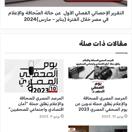
ا
ف
ل
ي
التقرير الإحصائي الفصلي الأول عن حالة الصِّحافة والإعلام
إ
م
ح
في مصر خلال الفترة (يناير – مارس)2024
ج
ص
ا
ا
ل
ئ
مقالات ذات صلة
ت
ي
د
ا
ق
ل
ي
ف
ق
ص
ا
ل
ل
ي
م
ا
ع
ل
المرصد المصري للصحافة
المرصد المصري للصحافة
ل
أ
والإعلام يُطلق حملة تدوين عن
والإعلام يُطلق حملة “أمان
و
و
يوم الصحفي المصري 2023
اقتصادي واجتماعي للصحفيين”
م
ل
يونيو 10, 2023
يونيو 9, 2023
ا
ت
ع
ن