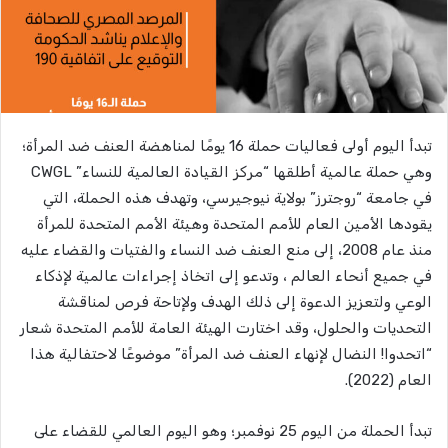
تبدأ اليوم أولى فعاليات حملة 16 يومًا لمناهضة العنف ضد المرأة؛
وهي حملة عالمية أطلقها “مركز القيادة العالمية للنساء” CWGL
في جامعة “روجترز” بولاية نيوجيرسي، وتهدف هذه الحملة، التي
يقودها الأمين العام للأمم المتحدة وهيئة الأمم المتحدة للمرأة
منذ عام 2008، إلى منع العنف ضد النساء والفتيات والقضاء عليه
في جميع أنحاء العالم ، وتدعو إلى اتخاذ إجراءات عالمية لإذكاء
الوعي ولتعزيز الدعوة إلى ذلك الهدف ولإتاحة فرص لمناقشة
التحديات والحلول، وقد اختارت الهيئة العامة للأمم المتحدة شعار
“اتحدوا! النضال لإنهاء العنف ضد المرأة” موضوعًا لاحتفالية هذا
العام (2022).
تبدأ الحملة من اليوم 25 نوفمبر؛ وهو اليوم العالمي للقضاء على