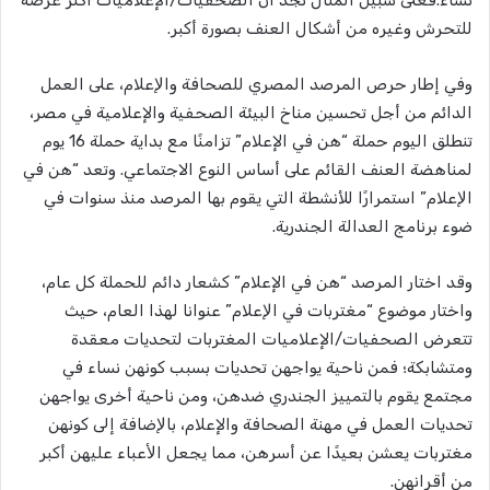
للتحرش وغيره من أشكال العنف بصورة أكبر.
وفي إطار حرص المرصد المصري للصحافة واﻹعلام، على العمل
الدائم من أجل تحسين مناخ البيئة الصحفية والإعلامية في مصر،
تنطلق اليوم حملة “هن في الإعلام” تزامنًا مع بداية حملة 16 يوم
لمناهضة العنف القائم على أساس النوع الاجتماعي. وتعد “هن في
اﻹعلام” استمرارًا للأنشطة التي يقوم بها المرصد منذ سنوات في
ضوء برنامج العدالة الجندرية.
وقد اختار المرصد “هن في الإعلام” كشعار دائم للحملة كل عام،
واختار موضوع “مغتربات في اﻹعلام” عنوانا لهذا العام، حيث
تتعرض الصحفيات/الإعلاميات المغتربات لتحديات معقدة
ومتشابكة؛ فمن ناحية يواجهن تحديات بسبب كونهن نساء في
مجتمع يقوم بالتمييز الجندري ضدهن، ومن ناحية أخرى يواجهن
تحديات العمل في مهنة الصحافة والإعلام، باﻹضافة إلى كونهن
مغتربات يعشن بعيدًا عن أسرهن، مما يجعل اﻷعباء عليهن أكبر
من أقرانهن.