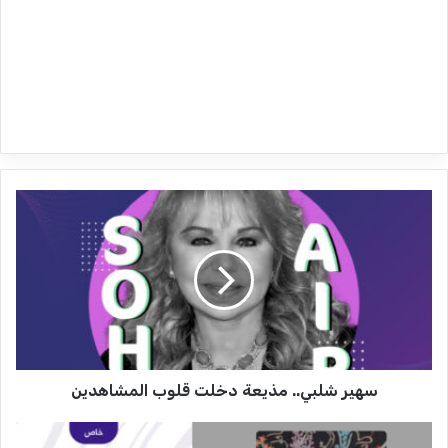
س
ه
ي
ر
ش
ل
ب
ي
.
سهير شلبي.. مذيعة دخلت قلوب المشاهدين
.
م
ذ
ت