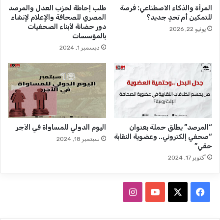
المرأة والذكاء الاصطناعي: فرصة
طلب إحاطة لحزب العدل والمرصد
س
للتمكين أم تحدٍ جديد؟
المصري للصحافة والإعلام لإنشاء
ي
دور حضانة لأبناء الصحفيات
يونيو 22, 2026
ن
بالمؤسسات
م
ديسمبر 1, 2024
ع
ر
ئ
ي
س
ن
ا
د
“المرصد” يطلق حملة بعنوان
اليوم الدولي للمساواة في الأجر
ي
“صحفي إلكتروني.. وعضوية النقابة
سبتمبر 18, 2024
ا
حقي”
ل
أكتوبر 17, 2024
إ
س
م
ف
ا
ا
ع
ي
X
Y
ن
ي