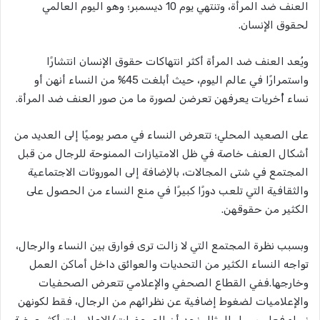
العنف ضد المرأة، وتنتهي يوم 10 ديسمبر؛ وهو اليوم العالمي
لحقوق الإنسان.
ويُعد العنف ضد المرأة أكثر انتهاكات حقوق الإنسان انتشارًا
واستمرارًا في عالم اليوم، حيث أبلغت 45% من النساء أنهن أو
نساء أُخريات يعرفهن تعرضن لصورة ما من صور العنف ضد المرأة.
على الصعيد المحلي؛ تتعرض النساء في مصر يوميًا إلى العديد من
أشكال العنف خاصة في ظل الامتيازات الممنوحة للرجال من قبل
المجتمع في شتى المجالات، باﻹضافة إلى الموروثات الاجتماعية
والثقافية التي تلعب دورًا كبيرًا في منع النساء من الحصول على
الكثير من حقوقهن.
وبسبب نظرة المجتمع التي لا زالت ترى فوارق بين النساء والرجال،
تواجه النساء الكثير من التحديات والعوائق داخل أماكن العمل
وخارجها.ففي القطاع الصحفي والإعلامي تتعرض الصحفيات
والإعلاميات لضغوط إضافية عن نظرائهم من الرجال، فقط لكونهن
نساء.فعلى سبيل المثال نجد أن الصحفيات/الإعلاميات أكثر عرضة