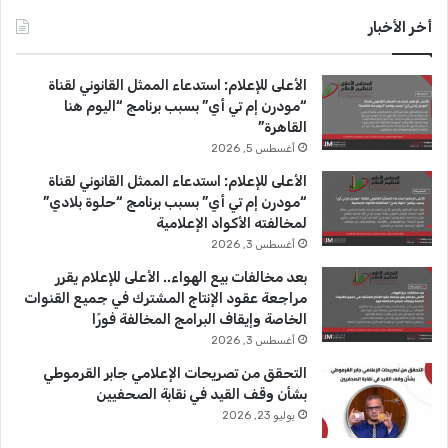
ل
س
o
س
أخر الأخبار
ي
ب
u
ت
الأعلى للإعلام: استدعاء الممثل القانوني لقناة
و
T
ق
“مودرن إم تي أي” بسبب برنامج “اليوم هنا
القاهرة”
ك
u
ر
أغسطس 5, 2026
b
ا
الأعلى للإعلام: استدعاء الممثل القانوني لقناة
“مودرن إم تي أي” بسبب برنامج “حلوة بلادي”
e
م
لمخالفته الأكواد الإعلامية
أغسطس 3, 2026
بعد مخالفات بيع الهواء.. الأعلى للإعلام يقرر
مراجعة عقود الإنتاج المشترك في جميع القنوات
الخاصة وإيقاف البرامج المخالفة فورًا
أغسطس 3, 2026
التحقق من تصريحات الإعلامي جابر القرموطي
بشأن وقف القيد في نقابة الصحفيين
يوليو 23, 2026