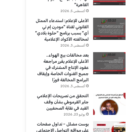
ك
u
ر
القاهرة”
b
ا
أغسطس 5, 2026
الأعلى للإعلام: استدعاء الممثل
e
م
القانوني لقناة “مودرن إم تي
أي” بسبب برنامج “حلوة بلادي”
لمخالفته الأكواد الإعلامية
أغسطس 3, 2026
بعد مخالفات بيع الهواء..
الأعلى للإعلام يقرر مراجعة
عقود الإنتاج المشترك في
جميع القنوات الخاصة وإيقاف
البرامج المخالفة فورًا
أغسطس 3, 2026
التحقق من تصريحات الإعلامي
جابر القرموطي بشأن وقف
القيد في نقابة الصحفيين
يوليو 23, 2026
بوست مضلل – تداول صفحات
على مواقع التواصل الاجتماعي