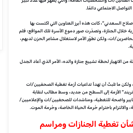
ت الفنانين/ات والشخصيات العامة، والتي يظهر فيها عدد كبير
تواصل الاجتماعي دائمًا.
لاح السعدني”، كانت هذه أبرز العناوين التي اكتست بها
ية خلال الجنازة، وتصدّرت صور دموع الأسرة تلك المواقع؛ فلم
ضرين/ات، ولكن تطوّر الأمر لاستغلال مشاعر الحزن لديهم،
ة.
 الانهيار لحظة تشييع جنازة والده، الأمر الذي أعاد الجدل
 ولكن ما تلبثْ أن تهدأ تداعيات أزمة تغطية الصحفيين/ات
تريند” الأزمة إلى السطح من جديد، وسط مطالب لنقابة
ايير واضحة للتغطية، ومناشدات للصحفيين/ات والإعلاميين/
والالتزام باحترام حُرمة الحياة الخاصة، وحُرمة الموت.
أن تغطية الجنازات ومراسم