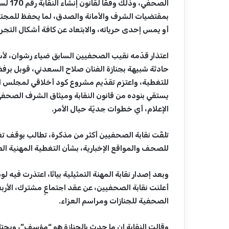
بمقتضيات الشرف والأمانة والصدق، لما يحفظ للمجتمع م
أو يمس إحدى حرياته، والابتعاد عن كافة أشكال التج
حادثة شبيهة بجنازة الفنان صلاح السعدني، قوبل برف
للتغطية، واعتزم تقدّيم مشروع كود أخلاقي لمجلس النق
يستقي بنوده من قانون النقابة وميثاق الشرف الصحفي، 
الإعلام، أي خطوات جديّة حيال الأمر.
تلقّت نقابة الصحفيين أكثر من مذكرة، تطالب بوقف 
للصحف والمواقع الإخبارية، بشأن التغطية المهنية ا
وبعد إصدار نقابة المهنة التمثيلية بيانًا، اعتذرت فيه
أعلنت نقابة الصحفيين، عن عقد اجتماعٍ مشترك، الأربعا
الصحفية للجنازات ومراسم العزاء.
وقالت النقابة إن ما حدث بالجنازة هو “مؤسِف”، ويحت