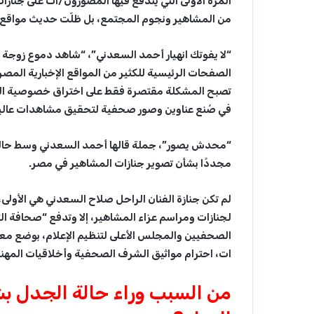
المرة الأولى التي يندفع فيها المصورون/ات على جنازا
من المشاهير ونجوم المجتمع، بل ظلّت حديث مواقع ال
“لا يفوتك انهيار أحمد السعدني”، “شاهد دموع زوجة ص
الصفحات الرئيسية للكثير من المواقع الإخبارية المصر
تصبح المشكلة مقتصرة فقط على اختراق خصوصية الحا
في صُنع عناوين وصور صحفية لتحقيق مشاهدات عالي
“محدش يصور”، جملة قالها أحمد السعدني وسط حالة من
مجددًا بشأن تصوير جنازات المشاهير في مصر.
لم تكن جنازة الفنان الراحل صلاح السعدني هي الأولى،
لجنازات ومراسم عزاء المشاهير، إلا وتدفع “صحافة ال
الصحفيين والمجلس الأعلى لتنظيم الإعلام، بوضع مع
ات، احترام مواثيق الشرف الصحفية وأخلاقيات المهنة، 
من السبب وراء حالة الجدل بش