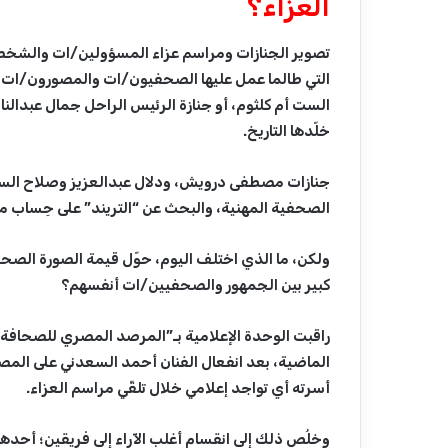
العزاء؟
تصوير الجنازات ومراسم عزاء المسؤولين/ات والشخصيا
التي طالما عمل عليها الصحفيون/ات والمصورون/ات طو
الست أم كلثوم، أو جنازة الرئيس الراحل جمال عبدالن
خلّدها التاريخ.
جنازات مصطفى درويش، ودلال عبدالعزيز وصلاح السع
الصحفية المهنية، والبحث عن “التريند” على حِساب مش
ولكن، ما الذي اختلف اليوم، حوّل قيمة الصورة الصحفي
كبير بين الجمهور والصحفيين/ات أنفسهم؟
راقبت الوحدة الإعلامية بـ”المرصد المصري للصحافة وا
الماضية، بعد انفعال الفنان أحمد السعدني على الم
أسرته أي تواجد إعلامي خلال تلقّي مراسم العزاء.
وخلُص ذلك إلى انقسام أغلب الآراء إلى فريقين؛ أحده