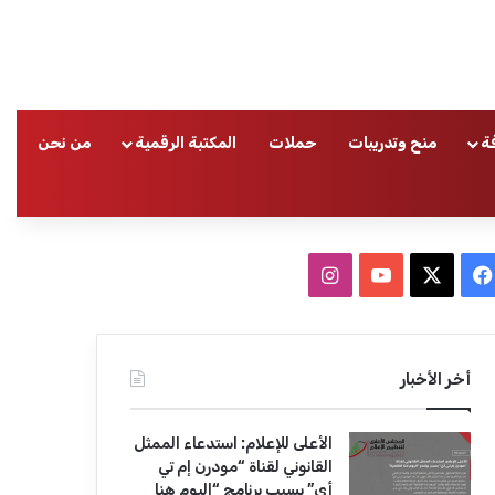
ة
منح وتدريبات
حملات
المكتبة الرقمية
من نحن
ا
ف
ا
ي
X
Y
ن
س
o
س
أخر الأخبار
ب
u
ت
الأعلى للإعلام: استدعاء الممثل
و
T
ق
القانوني لقناة “مودرن إم تي
أي” بسبب برنامج “اليوم هنا