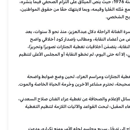
الصحفي، وذلك وفقًا لقانون إنشاء النقابة رقم 170 لسنة 1976؛ حيث ينص الميثاق على التزام الصحفي فيما ينشره،
ُثُله العُليا وقيمه، وبما لاينتهك حقًا من حقوق المواطنين،
ريح الشخصي.
اعتذار قدّمه نقيب الصحفيين السابق ضياء رشوان، لأسرة الفنانة الراحلة دلال عبدالعزيز، منذ نحو 3 سنوات، بعد
ض من أعضاء النقابة، ومطالب بإصدار كود أخلاقي واضح
ابة، يتضمّن أخلاقيات تغطية الجنازات تصويرًا وتحريرًا،
إلا أنه حتى اليوم، لم تخطو النقابة أو المجلس الأعلى لتنظيم
تغطية الجنازات ومراسم العزاء، لحين وضع ضوابط واضحة
لصحيحة، تحترم مشاعر الآخرين وحُرمة الحياة الخاصة والموت.
 لوسائل الإعلام والصحافة عن تغطية عزاء الفنان صلاح السعدني،
ء المقبل؛ لبحث القواعد والآليات اللازمة لتنظيم التغطية
اج إلى تدخّل سريع وحاسم لحله الأمر ومنع تكراره، ودعت