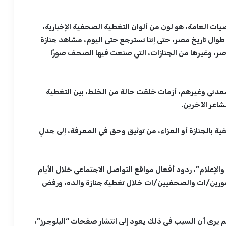
ت العامة، هو لون من ألوان التغطية الصحفية الإخبارية،
ال تاريخ مصر، حتى إننا نسترجع حتى اليوم، مشاهد جنازة
اصر، وغيرها من الجنازات، التي صنعت فيها الصحف صورًا
دني وغيرهم، أزمات خلقت حالة من الخلط، بين التغطية
اعر الآخرين.
ة بالجنازة أو العزاء، من توثيق وحق في المعرفة، إلى جدلٍ
لإعلام”، ردود أفعال مواقع التواصل الاجتماعي خلال الأيام
صورين/ات والصحفيين/ات خلال تغطية جنازة والده، ورفض
م يرى أن السبب في ذلك يعود إلى انتشار صفحات “البلوجرز”،