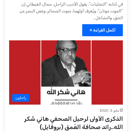
في كتابه “التجليات”، يقول الأديب الراحل، جمال الغيطاني إن
“الموت موتان”، ويُعرف أولهما، بموت الضمائر، وغض البصر عن
الحق، والتشاغل…
أكمل القراءة »
راحلون
مايو 5, 2020
الذكرى الأولى لرحيل الصحفي هاني شُكر
الله..رائد صحافة العُمق (بروفايل)