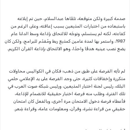
صدمة كبيرة ولكن متوقعة، تلقّاها عبدالسلام، حين تم إبلاغه
باستبعاده من اختبارات المذيعين بسبب إعاقته، وعلى الرغم من
كفاءته، لكنه لم يستسلم، وتوجّه للالتحاق بإذاعة وسط الدلتا عام
1987، واستمر بها لمدة عامين كمذيع ربط ومُقدّم للبرامج، ولكن كان
يضع نصب عينيه هدفًا واحدًا، وهو الالتحاق بإذاعة القرآن الكريم.
لم تأتِه الفرصة على طبق من ذهب؛ فكان في الكواليس محاولات
متكررة وإخفاقات كثيرة، حتى وجد الفرصة على يد الإعلامي حلمي
البلك، رئيس لجنة اختبار المذيعين، ورئيس شبكة صوت العرب في
تلك الفترة، وطلب منه فرصة اختبار حقيقية للانضمام للإذاعة،
فأعطاه فرصة دخول الامتحان مرة أخرى، وبالفعل كان امتحان
حقيقي من قراءة نشرة، وقرآن، ومعلومات عامة، وقراءة شِعر.