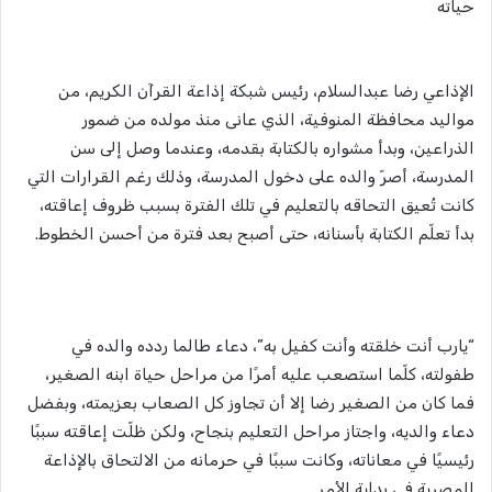
حياته
الإذاعي رضا عبدالسلام، رئيس شبكة إذاعة القرآن الكريم، من
مواليد محافظة المنوفية، الذي عانى منذ مولده من ضمور
الذراعين، وبدأ مشواره بالكتابة بقدمه، وعندما وصل إلى سن
المدرسة، أصرّ والده على دخول المدرسة، وذلك رغم القرارات التي
كانت تُعيق التحاقه بالتعليم في تلك الفترة بسبب ظروف إعاقته،
بدأ تعلّم الكتابة بأسنانه، حتى أصبح بعد فترة من أحسن الخطوط.
“يارب أنت خلقته وأنت كفيل به”، دعاء طالما ردده والده في
طفولته، كلّما استصعب عليه أمرًا من مراحل حياة ابنه الصغير،
فما كان من الصغير رضا إلا أن تجاوز كل الصعاب بعزيمته، وبفضل
دعاء والديه، واجتاز مراحل التعليم بنجاح، ولكن ظلّت إعاقته سببًا
رئيسيًا في معاناته، وكانت سببًا في حرمانه من الالتحاق بالإذاعة
المصرية في بداية الأمر.