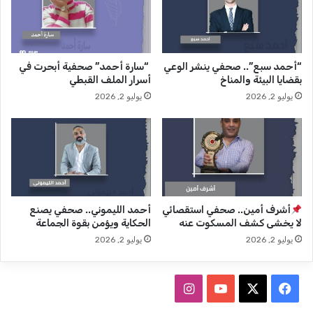
م
ة
ن
"
ن
.
ط
.
“أحمد سبع”.. صحفي ينشر الوعي
“سارة أحمد” صحفية أبحرت في
ق
إ
بقضايا البيئة والمناخ
أسرار الملف القبطي
"
ذ
يوليو 2, 2026
يوليو 2, 2026
ه
ا
ن
ع
ا
ي
ا
ة
ل
م
ق
و
ا
ه
ه
و
أشرف أمين.. صحفي استقصائي
أحمد الليموني.. صحفي يصنع
ر
ب
لا يخشى كشف المسكوت عنه
الحكاية ويؤمن بقوة الجماعة
ة
ة
يوليو 2, 2026
يوليو 2, 2026
"
ب
ا
ل
ف
ا
ف
ط