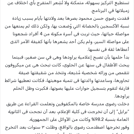
تستطيع التركيز بسهولة، متمكنة ولا تُشِعر المتفرج بأي اختلاف عن
زميلاتها في البرنامج.
فقدت رضوي حسن محمود بصرها بعد ولادتها بأيام بسبب زيادة
نسبة الأكسجين بالحضانة التي وُضعت بها، ولكن ذلك لم يمنعها من
مواصلة حياتها، حيث تربت فى أسرة مكونة من 4 أفراد شجعونا
على مواصلة السير، ولم يكن أحد يشعرها بأنها كفيفة الأمر الذى
أعطاها ثقة فى نفسها.
بدأ حلمها بأن تصبح إعلامية يراودها وهى في سن صغير، فبينما
يبحث الأطفال فى سنها عن الحلوى، كانت تبحث هى عن ميكروفون
تتقمص من ورائه شخصية مُذيعة، وتتخذ من شقيقتها ضيفة
تحاورها، وساعدتها والدتها فى تنمية موهبتها، فكانت تعطيها شرائط
فارغة لتقوم بتسجيل حوارات عليها بصوتها، فكبرت وظل الحلم
يراودها.
دخلت رضوى مدرسة خاصة بالمكفوفين وتعلمت القراءة عن طريق
“برايل” إلى أن تخرجت فى كلية الإعلام، بعد أن نجحت فى الثانوية
العامة بنسبة 98.2% وكانت من الأوائل على الجمهورية.
وفور تخرجها اصطدمت رضوى بالواقع، وظلت ٣ سنوات بعد التخرج