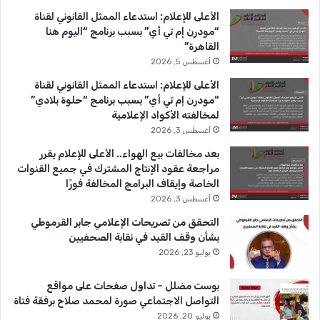
ب
u
ت
الأعلى للإعلام: استدعاء الممثل القانوني لقناة
و
T
ق
“مودرن إم تي أي” بسبب برنامج “اليوم هنا
القاهرة”
ك
u
ر
أغسطس 5, 2026
b
ا
الأعلى للإعلام: استدعاء الممثل القانوني لقناة
“مودرن إم تي أي” بسبب برنامج “حلوة بلادي”
e
م
لمخالفته الأكواد الإعلامية
أغسطس 3, 2026
بعد مخالفات بيع الهواء.. الأعلى للإعلام يقرر
مراجعة عقود الإنتاج المشترك في جميع القنوات
الخاصة وإيقاف البرامج المخالفة فورًا
أغسطس 3, 2026
التحقق من تصريحات الإعلامي جابر القرموطي
بشأن وقف القيد في نقابة الصحفيين
يوليو 23, 2026
بوست مضلل – تداول صفحات على مواقع
التواصل الاجتماعي صورة لمحمد صلاح برفقة فتاة
يوليو 20, 2026