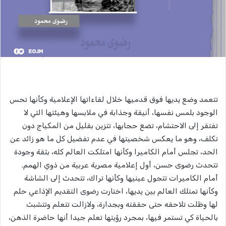
تتعمد وضع يديها فوق قدميها خلال لقاءاتها الإعلامية وكأنها تحس
الوجود بلمس نفسها، أنيقة وجذابة في ملابسها وهيئتها التي لا
تفتقر إلى الاحتشام، تضع حجابها، تتزين بقليل من المكياج دون
تكلف، وهو ما يعكس شخصيتها في عدم تفضيل كل ما هو زائد عن
الحد، تجلس أمام الكاميرا وكأنها امتلكت العالم كله، بثقة وجودة
تتحدث رضوى حسن، أول إعلامية مصرية عربية من ذوي الهمم.
أمام الكاميرات تتجول عينيها وكأنها تراك، تتحدث إلى الشاشة
وكأنها تمتلك العالم بين يديها، اختارت رضوى التقديم الإذاعي حلم
لها وظلت تلاحقه حتى حققته وبجدارة، ولازالت تتعلم وتتشبث
بالحياة كي تستمر فيها، بمجرد رؤيتها تعلم جيدا أنها حاضرة الذهن،