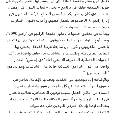
تعمل كول سنتر وخدمة عملاء، إلى أن ابتسم لها القدر، وصورت عن
طريق الصدفة حلقة فى برنامج «ابتدى» لخالد النبوى فى رمضان
٢٠١٤، والذى كان يختص بكتابة قصص النجاح، فرآها القائمون فى
إدارة راديو ٩٠٩٠، فدعوها للعمل معهم، وأجرت رضوى اختبارات
صوت ومعلومات عامة ونجحت.
وبدأت في تحقيق حلمها بأن تكون مذيعة الراديو في “راديو 9090″،
وبعد أربع سنوات من وراء الميكروفون استطاعت رضوى أن تلتحق
بالعمل التلفزيوني وتكون أول مذيعة عربية كفيفة، يحتفي بها
العالم العربي كله. وطلت على الشاشات من خلف واحدة من أكبر
القنوات الفضائية المصرية، آلا وهي قناة “دي إم سي”، لتقدم
واحدا من أقوى البرامج النسائية حاليا على الشاشات وهو برنامج
“السفيرة عزيزة”.
وبالإضافة إلى موهبتها في التقديم وتحديها للإعاقة، تدافع عن
حقوق المرأة، وتتحدث في كل ما يخص شؤونها، تحارب تمييز
النساء في أماكن العمل بسبب نوعهن الاجتماعي، تطالب بالعدل
في إعطاء الرجل والمرأة نفس المكانة طالما الاجتهاد حليفهما،
وتطالب أيضا بإتاحة الفرص للنوعين على حد سواء.
لا تتوقف أحلام رضوى عند هذا الحد، فهي لا تزال تحلم وتسعى في