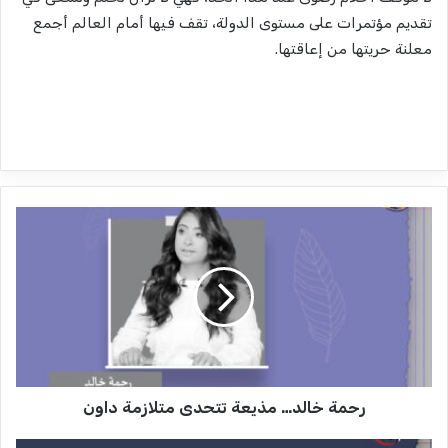
تقديم مؤتمرات على مستوى الدولة، تقف فيها أمام العالم أجمع
معلنة حريتها من إعاقتها.
ر
ح
م
ة
خ
ا
ل
د
…
رحمة خالد… مذيعة تتحدى متلازمة داون
م
ذ