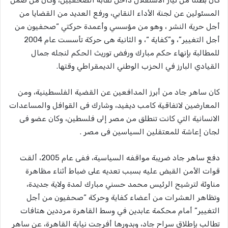
المسئولين عن لجنة الأداء النقابي، ورفع العديد من القضايا من
أجل حرية النشر ، وهو من مؤسسي وأعمدة حركتي “صحفيون من
أجل التغيير”، و”كفاية “، و الثانية هى حركة تأسست عام 2004
للمطالبة بإنهاء حكم مبارك ورفض توريث الحكم لنجله جمال
القيادي البارز في الحزب الوطني الديمقراطي وقتها.
كان ساهر جاد من أبرز المدافعين عن القضية الفلسطينية، ومن
المعارضين لاتفاقية كامب ديفيد، وشارك فى القوافل والمساعدات
الانسانية التي كانت تنطلق من مصر إلى فلسطين، وكان عضو فى
لجان إعاشة للمعتقلين السياسين فى مصر .
دفع ساهر جاد ضريبة مواقفه السياسية، ففى عام 2005، ألقت
قوات الأمن القبض عليه بسبب تعديه على ضباط أثناء مظاهرة
مناوئة لترشيح الرئيس محمد حسني مبارك لمدة ولاية جديدة،
وتظاهر العشرات من أعضاء كفاية وحركة “صحفيون من أجل
التغيير” أمام محكمة عابدين في وسط القاهرة مرددين هتافات
تطالب بإطلاق سراح جاد، وبدورها أفرجت نيابة القاهرة، عن ساهر