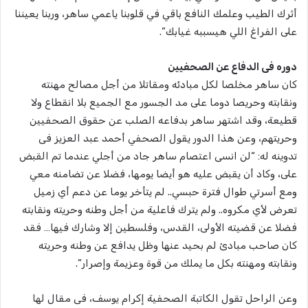
أثرك الطيب وعلمك النافع باقي في قلوبنا ياعمي ساهر، وربنا يعيننا
على الفراغ اللي هيسببه غيابك”.
دوره فى الدفاع عن الصحفيين
كان ساهر مخلصا لكل مبادئه ومقاتلا من أجل مصالح مهنته
ونقابته وحريصا دوما على مد الجسور مع الجميع بلا انقطاع ولا
قطيعة، وقد اشتهر ساهر بدفاعه الصلب عن حقوق الصحفيين
وحريتهم، وعن هذا الدور يقول الصحفي أحمد عبد العزيز فى
تدوينه له: “لن انسى اعتصام ساهر جاد من أجلي عندما تم القبض
على، وكاد أن يقبض عليه هو أيضا يومها، فضلا عن تضامنه معي
ومع أسرتي طوال فترة حبسي.. لم يتأخر يوما عن دعم أي زميل
تعرض لأي مكروه.. ولم يترك فاعلية من أجل وطنه وحريته ونقابته
فضلا عن قضيته الأولى، القدس، وفلسطين إلا وشارك فيها… فقد
كان صاحب مبادئ لم بحيد عنها وظل يدافع عن وطنه وحريته
ونقابته ومهنته بكل ما يملك من قوة وعزيمة وإصرار”.
وعن الراحل تقول الكاتبة الصحفية إكرام يوسف، فى مقال لها