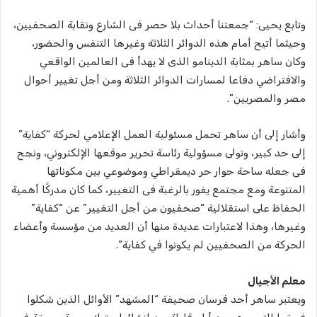
وتابع يحيى: “جمعتنا أحداث بلا حصر فى الشارع ونقابة الصحفيين،
وحيثما أتيح أمام هذه الدوائر الثلاثة وغيرها التنفس والحضور،
وكان ساهر بمثابة الدينامو الذى لا يهدأ فى العالمين الواقعي
والافتراضي دفاعا لمسارات الدوائر الثلاثة ومن أجل تغيير أحوال
مصر والمصريين”.
وأشار إلى أن ساهر تحمل مسئولية العمل الإعلامي لحركة “كفاية”
إلى حد كبير، وتولى مسؤولية رئاسة تحرير موقعها الإلكتروني، ونجح
فى جعله ساحة حوار حر ديمقراطي وموضوعي بين مكوناتها
المتنوعة ومع مجتمع يفور بالرغبة فى التغيير، كما كان مدركًا أهمية
الحفاظ على استقلالية “صحفيون من أجل التغيير” عن “كفاية”
وغيرها، وهذا لاعتبارات عديدة منها أن العديد من مؤسسة وأعضاء
الحركة من الصحفيين لم يكونوا في كفاية”.
معلم الأجيال
ويعتبر ساهر أحد فرسان صحيفة “المشهد” الأوائل الذين شكلوا