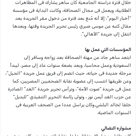
خلال فترة دراسته الجامعية كان ساهر يشارك فى المظاهرات
الطلابية، ويعمل فى مجال الصحافة، وكانت البداية فى مؤسسة
“أخبار اليوم”، إلا أنه مُنع بعد فترة من دخول مقر الجريدة بعد
مقال كتبه عن موسى صبري رئيس تحرير الجريدة وقتها، وبعدها
انتقل إلى جريدة “الأهالي”.
المؤسسات التي عمل بها
ابتعد ساهر جاد عن مهنة الصحافة بعد زواجه وسافر إلى
السعودية وعمل محاسبا، وبعد بضعة سنوات عاد إلى مصر، ليبدأ
مرحلة جديدة فى حياته، حيث انضم إلى فريق عمل جريدة “الجيل”،
وعن طريقها انتسب إلى عضوية نقابة الصحفيين المصريين، كما
عمل فى جريدة “صوت الأمة”، وترأس تحرير جريدة “الغد” الصادرة
عن حزب الغد أيمن نور ، وتولى رئاسة التحرير التنفيذي “للبديل”
خلفا لخالد البلشي.وكان يراسل عددا من الصحف العربية فى
السنوات الماضية.
مشواره النضالي
كان بطلنا من تيار الاستقلال داخل نقابة الصحفيين، وكان من ضمن