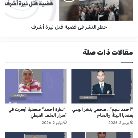
ل
ن
ى
ش
خ
ر
ط
ف
ا
حظر النشر فى قضية قتل نيرة أشرف
ى
ل
ق
ن
ض
ا
ي
مقالات ذات صلة
ر
ة
ق
ت
ل
ن
ي
ر
ة
أ
“أحمد سبع”.. صحفي ينشر الوعي
“سارة أحمد” صحفية أبحرت في
ش
بقضايا البيئة والمناخ
أسرار الملف القبطي
ر
يوليو 2, 2026
يوليو 2, 2026
ف