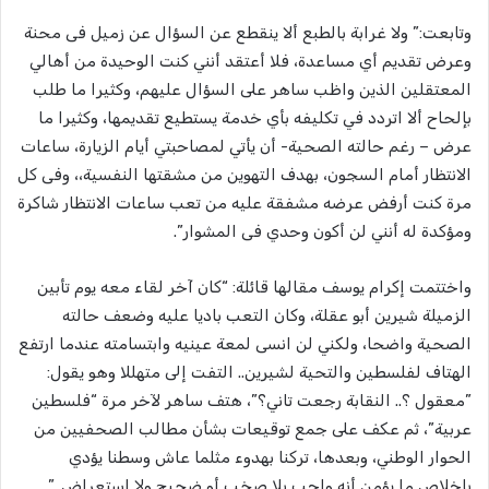
وتابعت:” ولا غرابة بالطبع ألا ينقطع عن السؤال عن زميل فى محنة
وعرض تقديم أي مساعدة، فلا أعتقد أنني كنت الوحيدة من أهالي
المعتقلين الذين واظب ساهر على السؤال عليهم، وكثيرا ما طلب
بإلحاح ألا اتردد في تكليفه بأي خدمة يستطيع تقديمها، وكثيرا ما
عرض – رغم حالته الصحية- أن يأتي لمصاحبتي أيام الزيارة، ساعات
الانتظار أمام السجون، بهدف التهوين من مشقتها النفسية،، وفى كل
مرة كنت أرفض عرضه مشفقة عليه من تعب ساعات الانتظار شاكرة
ومؤكدة له أنني لن أكون وحدي فى المشوار”.
واختتمت إكرام يوسف مقالها قائلة: “كان آخر لقاء معه يوم تأبين
الزميلة شيرين أبو عقلة، وكان التعب باديا عليه وضعف حالته
الصحية واضحا، ولكني لن انسى لمعة عينيه وابتسامته عندما ارتفع
الهتاف لفلسطين والتحية لشيرين.. التفت إلى متهللا وهو يقول:
”معقول ؟.. النقابة رجعت تاني؟”، هتف ساهر لآخر مرة “فلسطين
عربية”، ثم عكف على جمع توقيعات بشأن مطالب الصحفيين من
الحوار الوطني، وبعدها، تركنا بهدوء مثلما عاش وسطنا يؤدي
بإخلاص ما يؤمن أنه واجب بلا صخب أو ضجيج ولا استعراض..”.