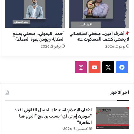
أشرف أمين.. صحفي استقصائي
أحمد الليموني.. صحفي يصنع
لا يخشى كشف المسكوت عنه
الحكاية ويؤمن بقوة الجماعة
يوليو 2, 2026
يوليو 2, 2026
ف
ا
ي
X
Y
ن
س
o
س
أخر الأخبار
ب
u
ت
الأعلى للإعلام: استدعاء الممثل القانوني لقناة
و
T
ق
“مودرن إم تي أي” بسبب برنامج “اليوم هنا
القاهرة”
ك
u
ر
أغسطس 5, 2026