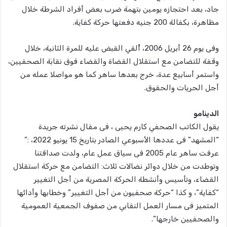
جاد، بعد احتجازه يومين بتهمة ضرب بعض أفراد الشرطة خلال
مظاهرة، بكفالة 200 جنيه دفعتها حركة كفاية.
وفى يوم 26 أبريل 2006، أُلقي القبض عليه للمرة الثانية، خلال
وقفة للتضامن مع استقلال القضاة والقضاء فوق نقابة الصحفيين،
واستمر أسابيع عدة، خرج بعدها ساهر كما هو مواصلا عمله من
أجل الحريات والحقوق.
الدينامو
يقول الكاتب الصحفي كارم يحيى ، فى مقال نشرته جريدة
“المشهد” فى عددها الأسبوعي الصادر بتاريخ 15 يونيو 2022، :”
عرفت ساهر عام 2005 فى سياق عمل عام، ولدت صداقتنا
وتوطدت من خلال دوائر نضالات ثلاث: التضامن مع حركة استقلال
القضاء، وتأسيس وأنشطة الحركة المصرية من أجل التغيير
“كفاية”، و كذا “حركة صحفيون من أجل التغيير” وخطابها وأدائها
المتميز فى مسار العمل النقابي من صفوف الجمعية العمومية
والصحفيين خارجها”.