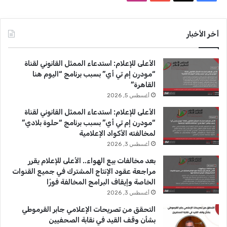
ن
ي
X
Y
ن
ا
ع
س
o
س
أخر الأخبار
ي
ب
u
ت
الأعلى للإعلام: استدعاء الممثل القانوني لقناة
و
T
ق
“مودرن إم تي أي” بسبب برنامج “اليوم هنا
القاهرة”
ك
u
ر
أغسطس 5, 2026
b
ا
الأعلى للإعلام: استدعاء الممثل القانوني لقناة
“مودرن إم تي أي” بسبب برنامج “حلوة بلادي”
e
م
لمخالفته الأكواد الإعلامية
أغسطس 3, 2026
بعد مخالفات بيع الهواء.. الأعلى للإعلام يقرر
مراجعة عقود الإنتاج المشترك في جميع القنوات
الخاصة وإيقاف البرامج المخالفة فورًا
أغسطس 3, 2026
التحقق من تصريحات الإعلامي جابر القرموطي
بشأن وقف القيد في نقابة الصحفيين