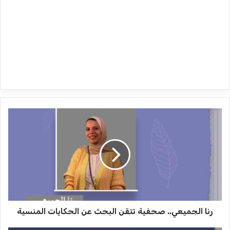
ر
ن
ا
ا
ل
ج
م
ي
ع
رنا الجميعي.. صحفية تتقن البحث عن الحكايات المنسية
ي
.