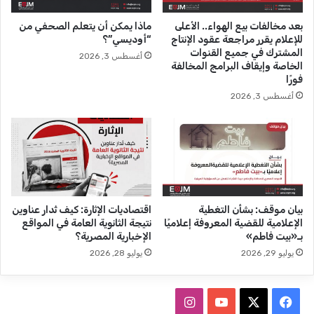
ي
ا
بعد مخالفات بيع الهواء.. الأعلى
ماذا يمكن أن يتعلم الصحفي من
ا
ئ
للإعلام يقرر مراجعة عقود الإنتاج
“أوديسي”؟
ت
ي
المشترك في جميع القنوات
أغسطس 3, 2026
ا
ف
الخاصة وإيقاف البرامج المخالفة
ل
ي
فورًا
م
ص
أغسطس 3, 2026
ن
ح
س
ا
ي
ف
ة
ة
ا
ل
ذ
ك
بيان موقف: بشأن التغطية
اقتصاديات الإثارة: كيف تُدار عناوين
ا
الإعلامية للقضية المعروفة إعلاميًا
نتيجة الثانوية العامة في المواقع
ء
بـ«بيت فاطم»
الإخبارية المصرية؟
ا
يوليو 29, 2026
يوليو 28, 2026
ل
ا
ص
ف
ا
ط