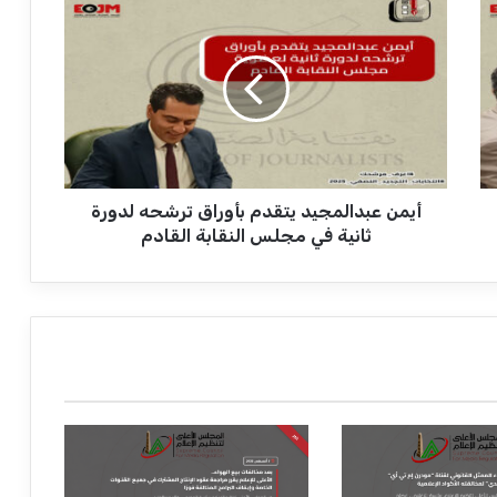
أ
ي
م
ن
ع
ب
د
ا
ل
أيمن عبدالمجيد يتقدم بأوراق ترشحه لدورة
م
ج
ثانية في مجلس النقابة القادم
ي
د
ي
ت
ق
د
م
ب
أ
و
ر