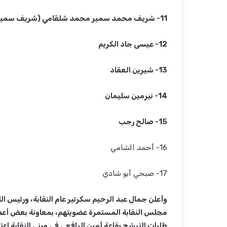
11- شريف محمد سمير محمد شلقامي (شريف سمير).
12- عيسى جاد الكريم
13- شيرين العقاد
14- نيرمين سليمان
15- صالح رجب
16- أحمد الشامي
17- صبحي أبو شادي
وأعلن جمال عبد الرحيم سكرتير عام النقابة، ورئيس ال
مجلس النقابة المستمرة عضويتهم، بمعاونة بعض أعضاء
طلبات الترشح بقاعة أمين الرافعي في مبنى النقابة اعتبار