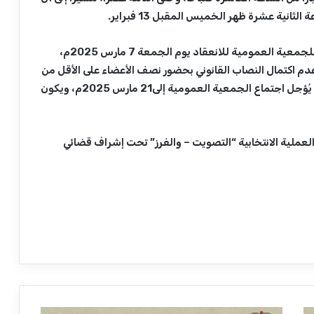
نية عشرة ظهر الخميس المقبل 13 فبراير.
وأكد السكرتير العام أن المجلس سوف يوجه الدعوة للجمعية العمومية للانعقاد يوم الجمعة 7 مارس 2025م،
عدم اكتمال النصاب القانوني بحضور نصف الأعضاء على الأقل من
إجمالي مَن يحق لهم التصويت المسددين للاشتراكات يُؤجل اجتماع الجمعية العمومية إلى21 مارس 2025م، ويكون
 العملية الانتخابية “التصويت – والفرز” تحت إشراف قضائي