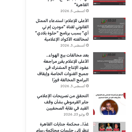
ك
u
ر
القاهرة”
b
ا
أغسطس 5, 2026
الأعلى للإعلام: استدعاء الممثل
e
م
القانوني لقناة “مودرن إم تي
أي” بسبب برنامج “حلوة بلادي”
لمخالفته الأكواد الإعلامية
أغسطس 3, 2026
بعد مخالفات بيع الهواء..
الأعلى للإعلام يقرر مراجعة
عقود الإنتاج المشترك في
جميع القنوات الخاصة وإيقاف
البرامج المخالفة فورًا
أغسطس 3, 2026
التحقق من تصريحات الإعلامي
جابر القرموطي بشأن وقف
القيد في نقابة الصحفيين
يوليو 23, 2026
غدًا.. محكمة جنايات القاهرة
تنظر ثاني جلسات محاكمة رسام