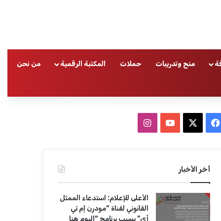
ة
منح وتدريبات
حملات
المكتبة الرقمية
من نحن
ا
ف
ا
ي
X
Y
ن
س
o
س
أخر الأخبار
ب
u
ت
الأعلى للإعلام: استدعاء الممثل
و
T
ق
القانوني لقناة “مودرن إم تي
أي” بسبب برنامج “اليوم هنا