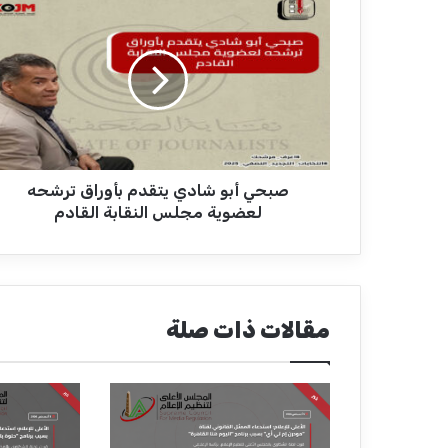
ص
ب
ح
ي
أ
ب
و
ش
ا
صبحي أبو شادي يتقدم بأوراق ترشحه
د
ي
لعضوية مجلس النقابة القادم
ي
ت
ق
د
م
مقالات ذات صلة
ب
أ
و
ر
ا
ق