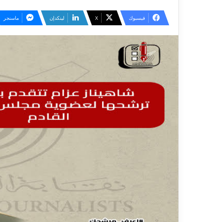
فيسبوك
‫X
لينكدإن
ماسنجر