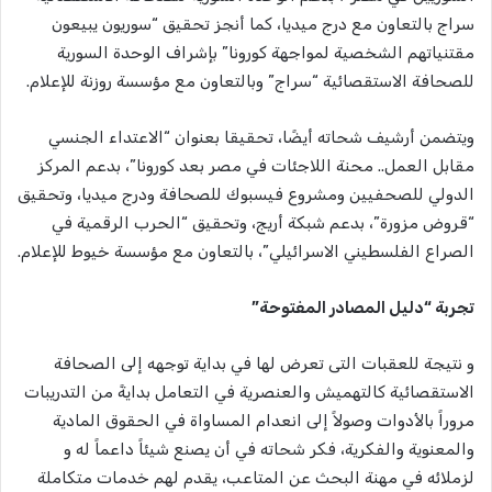
سراج بالتعاون مع درج ميديا، كما أنجز تحقيق “سوريون يبيعون
مقتنياتهم الشخصية لمواجهة كورونا” بإشراف الوحدة السورية
للصحافة الاستقصائية “سراج” وبالتعاون مع مؤسسة روزنة للإعلام.
ويتضمن أرشيف شحاته أيضًا، تحقيقا بعنوان “الاعتداء الجنسي
مقابل العمل.. محنة اللاجئات في مصر بعد كورونا”، بدعم المركز
الدولي للصحفيين ومشروع فيسبوك للصحافة ودرج ميديا، وتحقيق
“قروض مزورة”، بدعم شبكة أريج، وتحقيق “الحرب الرقمية في
الصراع الفلسطيني الاسرائيلي”، بالتعاون مع مؤسسة خيوط للإعلام.
تجربة “دليل المصادر المفتوحة”
و نتيجة للعقبات التى تعرض لها في بداية توجهه إلى الصحافة
الاستقصائية كالتهميش والعنصرية في التعامل بدايةً من التدريبات
مروراً بالأدوات وصولاً إلى انعدام المساواة في الحقوق المادية
والمعنوية والفكرية، فكر شحاته في أن يصنع شيئاً داعماً له و
لزملائه في مهنة البحث عن المتاعب، يقدم لهم خدمات متكاملة