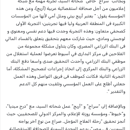
وبجانب “سراج” خاض” شحاته السيد، تجربة مهمة مع شبكة
إعلاميون من أجل صحافة استقصائية عربية (أريج)، وعن هذه
المؤسسة يقول: ” بعتبر أريج بيتي ومثل أمي ﻷنها من المؤسسات
الكبيرة فى المنطقة العربية وليا فيها تجربتين؛ التجربة الأولى
كصحفي متعاون: وهذه التجربة وجدت فيها دعم نفسي ومعنوي و
لوجستي ومادي، حيث شاركت معهم بتحقيق يتعلق بالفساد المالي
فى البنك الزراعي المصري، وكان يتناول مشكلة مجموعة من
الفلاحين فى مركز البدارى في أسيوط تعرضوا لعملية استغلال من
موظفي البنك الزراعي، وأحدث التحقيق صدى واسعا دفع البنك
الزراعي والبنك المركزي إلى اتخاذ إجراءات لتصحيح المشكلة، أما
التجربة الثانية: فكانت كموظف فى فريق التواصل وهذه العمل
جعلني أطلع على العمل المؤسسي وتلقيت منهم كل الدعم
والتقدير “.
وبالإضافة إلى “سراج” و “أريج” عمل شحاته السيد، مع “درج ميديا”،
و”خيوط”، ومؤسسة روزنة للإعلام، والمركز الدولي للصحفيين، حيث
أنجز تحقيق “رحلة العلاج المؤجل.. صراع من نوع آخر يواجه
السوريين في مصر”، بدعم الوحدة السورية للصحافة الاستقصائية