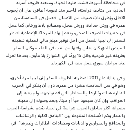
في محافظة أسيوط، قسَت عليه الحياة، ومنعته ظروف أسرته
المادية من متابعة دراسته، فأُجبر منذ نعومة أظافره على أن يَجوب
الآفاقَ ويَطرق بابَ صنوف من الأعمال، فعمل فى السادسة من
عمره في ورش حدادة، وورش عجل، ومصانع بلاط ورخام، كما عمل
في حفريات الصرف الصحي، وبعد إنهاء المرحلة الإعدادية اضطر
للسفر إلى ليبيا للعمل من أجل توفير مبلغ مالي لعملية شقيقه
المريض الذي كان يعاني وقتها من ثقب فى القلب، وكان السفر
بطريقة غير شرعية وظل 15 يومًا في الشوارع بلا مأوى، بعدها تعرف
على مواطن سوري عمل معه في الكهرباء.
و في بداية عام 2011 اضطرته الظروف للسفر إلى ليبيا مرة أخرى،
وهو في سن السادسة عشرة من عمره، دون أن يفكر في الحرب
الدائرة هناك وآثارها والمخاطر التي قد تواجهه، ولم ينتبه إلى
العواقب وإن كان سيعود حياً أو ميتاً، وبعد وصوله إلى مدينة
مصراته أكثر مناطق الحرب شراسةً في ليبيا، صُدم بشراسة الحرب
والدمار وكم الأسلحة المتنوعة بين “البنادق الآلية والرشاشات
والمدافع والصواريخ والدبابات ومضادات الطائرات وغيرها”، في