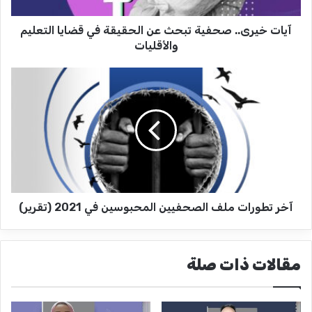
ى
.
آيات خيرى.. صحفية تبحث عن الحقيقة في قضايا التعليم
.
ص
والأقليات
ح
ف
آ
ي
خ
ة
ر
ت
ت
ب
ط
ح
و
ث
ر
ع
ا
ن
ت
ا
آخر تطورات ملف الصحفيين المحبوسين في 2021 (تقرير)
م
ل
ل
ح
ف
ق
ا
مقالات ذات صلة
ي
ل
ق
ص
ة
ح
ف
ف