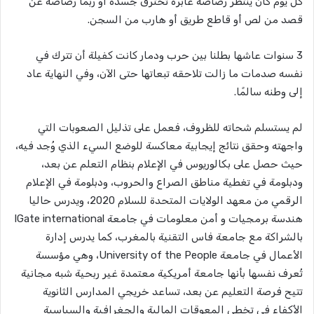
كل يوم كان ينتظر رصاصة عابرة تخترق جسده أو ربما رصاصة عن
قصد من لص أو قاطع طريق أو هارب من السجن.
3 سنوات عاشها بطلنا بين حرب ودمار كانت كفيلة أن تترك في
نفسه صدمات ما زالت تلاحقه تبعاتها حتى الآن، وفي النهاية عاد
إلى وطنه سالمًا.
لم يستسلم شحاته للظروف، فعمل على تذليل الصعوبات التي
واجهته وحقق نتائج إيجابية معاكسة للوضع السيء الذي وُجد فيه،
حيث حصل على بكالوريوس في الإعلام بنظام التعلم عن بعد،
ودبلومة في تغطية مناطق الصراع والحروب، ودبلومة في الإعلام
الرقمي من معهد الولايات المتحدة للسلام 2020، ويدرس حاليا
هندسة برمجيات و أمن معلومات في جامعة IGate international
بالشراكة مع جامعة فاس التقنية بالمغرب، كما يدرس إدارة
الأعمال في جامعة University of the People، وهي مؤسسة
تُعرف نفسها بأنها جامعة أمريكية معتمدة غير ربحية شبه مجانية
تتيح فرصة التعليم عن بعد، تساعد خريجي المدارس الثانوية
الأكفاء في تخطي المعوقات المالية والجغرافية والسياسية