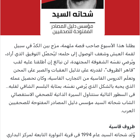
بطلنا هذا الأسبوع صاحب قصة ملهمة، مزَج بين الكدِّ في سبيل
لقمة العيش وشغف الوصول إلى حلمه؛ ليُحصِّل التوفيقَ الذي أراد،
ويُرضي نفسَه الشغوفة المجتهدة، لن نبالغ إن أطلقنا عليه لقب
“قاهر الظروف”، لقدرته على تذليل العقبات والصبر على المحن
وتعلَم الدروس القاسية من التجارب القاسية، وكان تحصيل عمله
الذي يحبه بالشكل الذي يُرضي نفسَه، بمثابة البلسم الشافي لقلبه…
فى السطور التالية سنتناول السيرة الذاتية للصحفي الاستقصائي
الشاب شحاته السيد مؤسس دليل المصادر المفتوحة للصحفيين
العرب.
ظروف قاسية
وُلد شحاته السيد عام 1994 فى قرية النواورة التابعة لمركز البداري