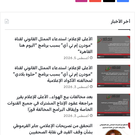
ت
ر
ي
X
Y
ن
ي
ر
س
o
س
أخر الأخبار
)
ب
u
ت
الأعلى للإعلام: استدعاء الممثل القانوني لقناة
و
T
ق
“مودرن إم تي أي” بسبب برنامج “اليوم هنا
القاهرة”
ك
u
ر
أغسطس 5, 2026
b
ا
الأعلى للإعلام: استدعاء الممثل القانوني لقناة
“مودرن إم تي أي” بسبب برنامج “حلوة بلادي”
e
م
لمخالفته الأكواد الإعلامية
أغسطس 3, 2026
بعد مخالفات بيع الهواء.. الأعلى للإعلام يقرر
مراجعة عقود الإنتاج المشترك في جميع القنوات
الخاصة وإيقاف البرامج المخالفة فورًا
أغسطس 3, 2026
التحقق من تصريحات الإعلامي جابر القرموطي
بشأن وقف القيد في نقابة الصحفيين