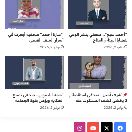
ي
ي
ق
ي
ض
ن
ا
ا
ي
ل
“أحمد سبع”.. صحفي ينشر الوعي
“سارة أحمد” صحفية أبحرت في
ا
م
بقضايا البيئة والمناخ
أسرار الملف القبطي
ا
ح
يوليو 2, 2026
يوليو 2, 2026
ل
ب
ت
و
ع
س
ل
ي
ي
ن
م
ف
و
ي
ا
2
أشرف أمين.. صحفي استقصائي
أحمد الليموني.. صحفي يصنع
ل
0
لا يخشى كشف المسكوت عنه
الحكاية ويؤمن بقوة الجماعة
أ
2
يوليو 2, 2026
يوليو 2, 2026
ق
1
ل
(
ي
ت
ف
ا
ا
ق