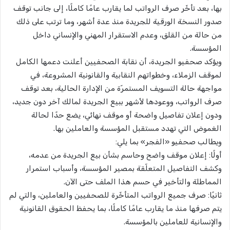
بها، بعد تأخّر صرف الرواتب لما يقارب عامًا كاملًا، إلى جانب توقف
صدور النسخة الورقية للجريدة منذ عدة أشهر، وما ترتب على ذلك
من حالة من القلق، وعدم الاستقرار المهني والإنساني داخل
المؤسسة.
ويؤكد صحفيو الجريدة، أن نقابة الصحفيين أعلنت دعمها الكامل
لموقف الزملاء، وخطواتهم النقابية والقانونية المشروعة، في
مواجهة حالة التسويف المستمرّة من الإدارة الحالية، بعد توقف
صرف الرواتب، ووعودها لأشهر ببيع الجريدة لمالك آخر دون جديد،
ودون إعلان تفاصيل واضحة أو موقف نهائي، يضع حدًا لحالة
الغموض التي تهدد مستقبل المؤسسة والعاملين بها.
ويطالب صحفيو «الفجر» بما يلي:
أولًا: إعلان موقف واضح وحاسم بشأن بيع الجريدة من عدمه،
وكشف التفاصيل المتعلّقة بمصير المؤسسة، وأسباب استمرار
المماطلة والتأخير في حسم هذا الملف حتى الآن.
ثانيًا: صرف جميع الرواتب المتأخّرة للصحفيين والعاملين، والتي لم
يتم صرفها منذ ما يقارب عامًا كاملًا، بما يحفظ الحقوق القانونية
والإنسانية للعاملين بالمؤسسة.