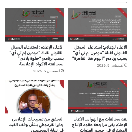
ع
ع
ل
ظ
ا
ه
و
و
ر
ر
م
ا
ض
ل
الأعلى للإعلام: استدعاء الممثل
الأعلى للإعلام: استدعاء الممثل
ا
م
القانوني لقناة “مودرن إم تي أي”
القانوني لقناة “مودرن إم تي أي”
ن
ح
بسبب برنامج “اليوم هنا القاهرة”
بسبب برنامج “حلوة بلادي”
ج
ا
لمخالفته الأكواد الإعلامية
أغسطس 5, 2026
و
م
أغسطس 3, 2026
ي
ي
د
ع
ة
ص
إ
ا
ل
م
ى
ع
1
ج
3
ا
بعد مخالفات بيع الهواء.. الأعلى
التحقق من تصريحات الإعلامي
ي
ج
للإعلام يقرر مراجعة عقود الإنتاج
جابر القرموطي بشأن وقف القيد
و
إ
المشترك في جميع القنوات
في نقابة الصحفيين