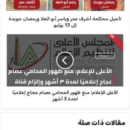
ح
ا
ك
تأجيل محاكمة أشرف عمر وياسر أبو العلا ورمضان جويدة
م
ة
إلى 13 يوليو
أ
ش
ا
ر
ل
ف
أ
ع
ع
م
ل
ر
ى
و
ل
ي
ل
ا
إ
س
الأعلى للإعلام: منع ظهور المحامي عصام عجاج إعلاميًا
ع
ر
ل
لمدة 3 أشهر
أ
ا
ب
م
و
:
مقالات ذات صلة
ا
م
ل
ن