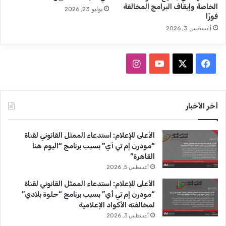
ل
ع
الخاصة وإيقاف البرامج المخالفة
يوليو 23, 2026
ي
ل
فورًا
و
ا
أغسطس 3, 2026
م
يً
ا
ف
ا
ل
م
ي
X
Y
ن
د
ة
س
o
س
أخر الأخبار
3
أ
ب
u
ت
ش
الأعلى للإعلام: استدعاء الممثل القانوني لقناة
و
T
ق
ه
“مودرن إم تي أي” بسبب برنامج “اليوم هنا
ر
القاهرة”
ك
u
ر
أغسطس 5, 2026
b
ا
الأعلى للإعلام: استدعاء الممثل القانوني لقناة
“مودرن إم تي أي” بسبب برنامج “حلوة بلادي”
e
م
لمخالفته الأكواد الإعلامية
أغسطس 3, 2026