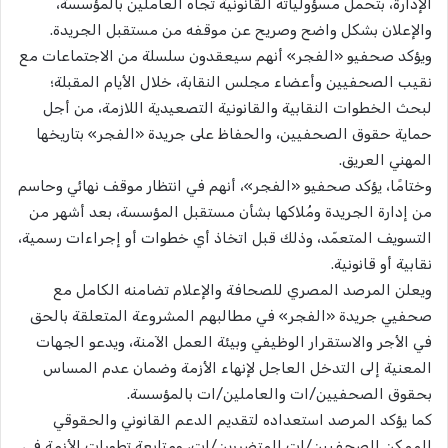
الإدارة، بتحمّل مسؤولياته القانونية تجاه العاملين بالمؤسسة،
والإعلان بشكل واضح وصريح عن موقفه من مستقبل الجريدة.
ويؤكد صحفيو «الفجر» أنهم سيعقدون سلسلة من الاجتماعات مع
نقيب الصحفيين وأعضاء مجلس النقابة، خلال الأيام المقبلة؛
لبحث الخطوات النقابية والقانونية التصعيدية اللازمة، من أجل
حماية حقوق الصحفيين، والحفاظ على جريدة «الفجر» بتاريخها
المهني العريق.
وختامًا، يؤكد صحفيو «الفجر»، أنهم في انتظار موقف نهائي وحاسم
من إدارة الجريدة ومُلاكها بشأن مستقبل المؤسسة، بعد أشهر من
التسويف المتعمّد، وذلك قبل اتخاذ أي خطوات أو إجراءات رسمية،
نقابية أو قانونية.
ويعلن المرصد المصري للصحافة والإعلام تضامنه الكامل مع
صحفيي جريدة «الفجر» في مطالبهم المشروعة المتعلقة بالحق
في الأجر والاستقرار الوظيفي وبيئة العمل الآمنة، ويدعو الجهات
المعنية إلى التدخل العاجل لإنهاء الأزمة وضمان عدم المساس
بحقوق الصحفيين/ات والعاملين/ات بالمؤسسة.
كما يؤكد المرصد استعداده لتقديم الدعم القانوني والحقوقي
الممكن للصحفيين/ات المتضررين/ات، ومتابعة تطورات الأزمة في