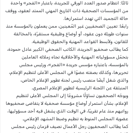
ثالثًا: انتظام صدور العدد الورقي للجريدة، باعتبار «الفجر» واحدة
من المؤسسات الصحفية ذات التاريخ المهني الممتد لعقود، ووقف
حالة التجميد التي تهدد استمرارها.
رابعًا: تعيين الصحفيين غير المُعينين، ممن يعملون بالمؤسسة منذ
سنوات طويلة دون عقود، أو أوضاع وظيفية مستقرّة، بالمخالفة
للقانون، ولأبسط القواعد المهنية والحقوق الوظيفية.
كما يطالب صحفيو الجريدة، الكاتب الصحفي الكبير عادل حمودة،
بتحمّل مسؤولياته المهنية والأخلاقية تجاه زملائه العاملين
بالمؤسسة، باعتباره مؤسس جريدة «الفجر»، ورئيس مجلس
تحريرها، وكذلك بصفته عضوًا في المجلس الأعلى لتنظيم الإعلام،
والذي شغل أيضًا منصب رئيس لجنة تطوير الإعلام الخاص،
المنبثقة عن اللجنة الرئيسية لتطوير الإعلام المصري.
ويوجّه الصحفيون تساؤلًا مشروعًا إلى المجلس الأعلى لتنظيم
الإعلام، بشأن استمرار أوضاع مؤسسة صحفية لا يتقاضى صحفيوها
رواتبهم منذ عام تقريبًا، في الوقت الذي يشغل فيه أحد مسؤوليها،
عضوية المجلس المنوط به تنظيم وضبط المشهد الإعلامي.
كما يطالب الصحفيون رجل الأعمال نصيف قزمان رئيس مجلس