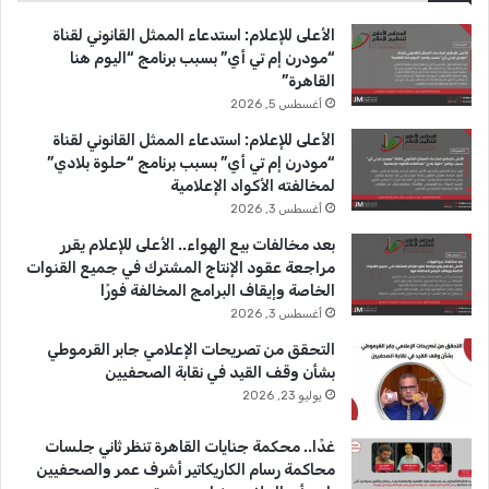
ب
u
ت
الأعلى للإعلام: استدعاء الممثل القانوني لقناة
و
T
ق
“مودرن إم تي أي” بسبب برنامج “اليوم هنا
القاهرة”
ك
u
ر
أغسطس 5, 2026
b
ا
الأعلى للإعلام: استدعاء الممثل القانوني لقناة
“مودرن إم تي أي” بسبب برنامج “حلوة بلادي”
e
م
لمخالفته الأكواد الإعلامية
أغسطس 3, 2026
بعد مخالفات بيع الهواء.. الأعلى للإعلام يقرر
مراجعة عقود الإنتاج المشترك في جميع القنوات
الخاصة وإيقاف البرامج المخالفة فورًا
أغسطس 3, 2026
التحقق من تصريحات الإعلامي جابر القرموطي
بشأن وقف القيد في نقابة الصحفيين
يوليو 23, 2026
غدًا.. محكمة جنايات القاهرة تنظر ثاني جلسات
محاكمة رسام الكاريكاتير أشرف عمر والصحفيين