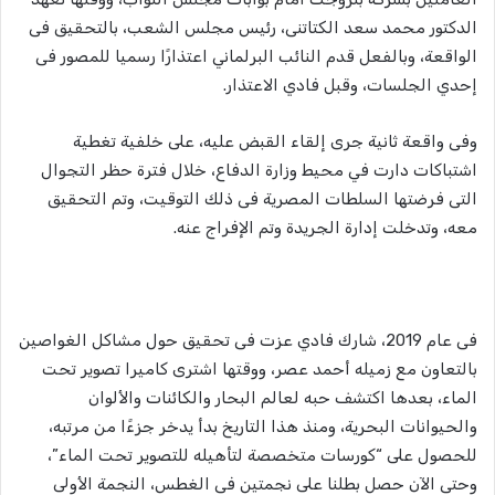
الدكتور محمد سعد الكتاتنى، رئيس مجلس الشعب، بالتحقيق فى
الواقعة، وبالفعل قدم النائب البرلماني اعتذارًا رسميا للمصور فى
إحدي الجلسات، وقبل فادي الاعتذار.
وفى واقعة ثانية جرى إلقاء القبض عليه، على خلفية تغطية
اشتباكات دارت في محيط وزارة الدفاع، خلال فترة حظر التجوال
التى فرضتها السلطات المصرية فى ذلك التوقيت، وتم التحقيق
معه، وتدخلت إدارة الجريدة وتم الإفراج عنه.
فى عام 2019، شارك فادي عزت فى تحقيق حول مشاكل الغواصين
بالتعاون مع زميله أحمد عصر، ووقتها اشترى كاميرا تصوير تحت
الماء، بعدها اكتشف حبه لعالم البحار والكائنات والألوان
والحيوانات البحرية، ومنذ هذا التاريخ بدأ يدخر جزءًا من مرتبه،
للحصول على “كورسات متخصصة لتأهيله للتصوير تحت الماء”،
وحتى الآن حصل بطلنا على نجمتين فى الغطس، النجمة الأولى