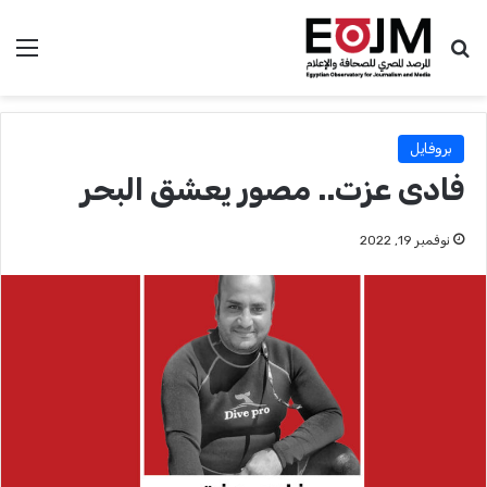
بحث عن
الق
بروفايل
فادى عزت.. مصور يعشق البحر
نوفمبر 19, 2022