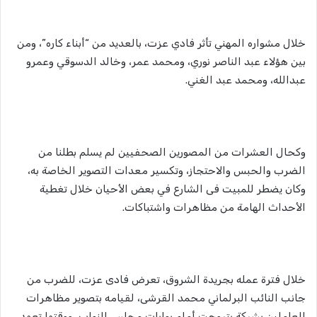
خلال مشواره المهني تأثر فادي عزت، بالعديد من “أبناء كاره”، ومن
بين هؤلاء عبد الناصر نوري، ومحمد عمر، وخالد الدسوقي وعمرو
عبدالله، ومحمد عبد الغني.
وكحال العشرات من المصورين الصحفيين لم يسلم بطلنا من
الضرب والحبس والاحتجاز، وتكسير معدات التصوير الخاصة به،
وكان يضطر للمبيت فى الشارع في بعض الأحيان خلال تغطية
الأحداث الهامة من مظاهرات واشتباكات.
خلال فترة عمله بجريدة الشروق، تعرض فادى عزت، للضرب من
جانب النائب البرلماني محمد القرشى، لقيامه بتصوير مظاهرات
العاملين بشركة بتروجت أمام بوابات مجلس النواب، ووقتها تعهد