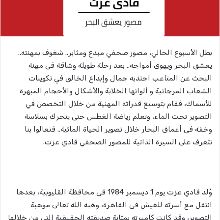
بطل الأسبوع الحالي، مصور صحفي مبدع ومثابر.. شغوف بمهنته..
يعشق البحر ويهوى أمواجه.. بعد رحلة طويلة وشاقة فى مهنة
البحث عن المتاعب اجتذبه جمال وإبداع الخالق في تكوينات
الشعاب المرجانية و ألوانها الخلابة والأشكال والأحجام المبهرة
للأسماك، فقام بتوسيع قدراته المهنية من خلال التخصص في
التصوير تحت الماء، وتعلم رياضة الغطس حتى يتحرك بسلاسة
وخفة فى أعماق البحار خلال تصوير الحياة المائية.. فتعالوا بنا
نتعرف على السيرة الذاتية للمصور الصحفي فادي عزت.
وُلد فادي عزت يوم 1 ديسمبر 1984 فى محافظة القليوبية، بعدها
انتقل مع أسرته للعيش فى القاهرة، وهبه الله تعالى موهبة
التصوير، وقد كانت كاميرته بمثابة صديقته الحقيقية التي من خلالها