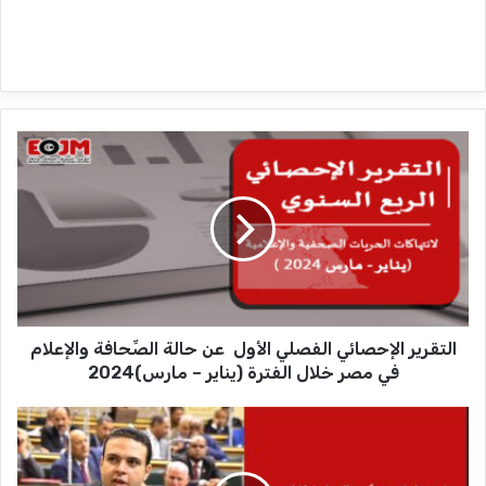
ا
ل
ت
ق
ر
ي
ر
ا
ل
التقرير الإحصائي الفصلي الأول عن حالة الصِّحافة والإعلام
إ
ح
في مصر خلال الفترة (يناير – مارس)2024
ص
ا
ن
ئ
ا
ي
ئ
ا