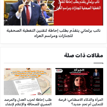
ب
ل
ب
ف
ر
ص
ل
ل
م
ي
ا
ا
نائب برلماني يتقدّم بطلب إحاطة لتقنين التغطية الصحفية
ن
ل
ي
للجنازات ومراسم العزاء
أ
ي
و
ت
ل
ق
مقالات ذات صلة
دّ
ع
م
ن
ب
ح
ط
ا
ل
ل
ب
ة
إ
ا
ح
ل
ا
المرأة والذكاء الاصطناعي: فرصة
طلب إحاطة لحزب العدل والمرصد
صِّ
ط
للتمكين أم تحدٍ جديد؟
المصري للصحافة والإعلام لإنشاء
ح
ة