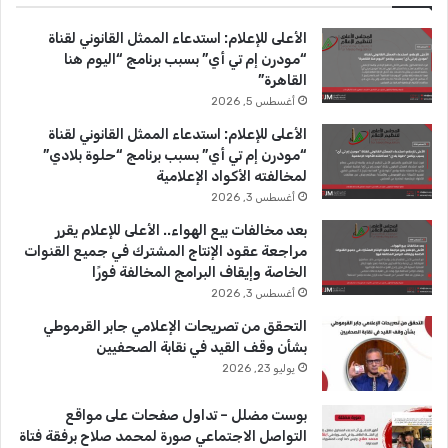
ل
ل
ب
u
ت
ف
ج
الأعلى للإعلام: استدعاء الممثل القانوني لقناة
ت
ن
و
T
ق
“مودرن إم تي أي” بسبب برنامج “اليوم هنا
ر
ا
القاهرة”
ة
ز
ك
u
ر
أغسطس 5, 2026
(
ا
ي
b
ا
ت
الأعلى للإعلام: استدعاء الممثل القانوني لقناة
ن
و
“مودرن إم تي أي” بسبب برنامج “حلوة بلادي”
e
م
ا
م
لمخالفته الأكواد الإعلامية
ي
ر
أغسطس 3, 2026
ر
ا
بعد مخالفات بيع الهواء.. الأعلى للإعلام يقرر
–
س
مراجعة عقود الإنتاج المشترك في جميع القنوات
م
م
الخاصة وإيقاف البرامج المخالفة فورًا
ا
ا
أغسطس 3, 2026
ر
ل
س
ع
التحقق من تصريحات الإعلامي جابر القرموطي
)
ز
بشأن وقف القيد في نقابة الصحفيين
2
ا
يوليو 23, 2026
0
ء
2
بوست مضلل – تداول صفحات على مواقع
4
التواصل الاجتماعي صورة لمحمد صلاح برفقة فتاة