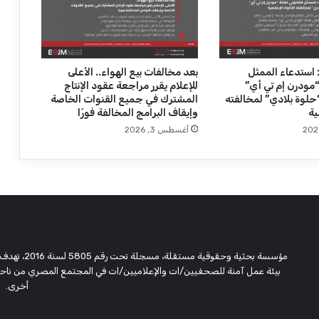
ت
ب
ص
ح
"
: استدعاء الممثل
بعد مخالفات بيع الهواء.. الأعلى
 “مودرن إم تي أي”
للإعلام يقرر مراجعة عقود الإنتاج
ف
حلوة بلادي” لمخالفته
المشترك في جميع القنوات الخاصة
ك
ية
وإيقاف البرامج المخالفة فورًا
ر
أغسطس 3, 2026
ة
و
ل
د
ت
ل
ت
ب
ق
مؤسسة بحثية
ى
بيئة عمل آمنة للصحفيين/ات والإعلاميين/ات في المجتمع المصري من ناحية،
(
أخرى.
ت
ق