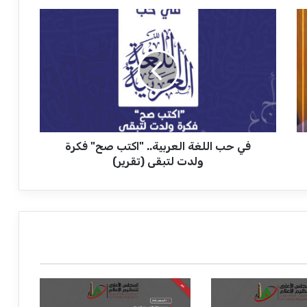
ف
ي
ح
ب
ا
ل
ل
غ
ة
في حب اللغة العربية.. "اكتب صح" فكرة
ا
ل
ولدت لتبقى (تقرير)
ع
ر
ب
ي
ة
.
.
"
ا
ك