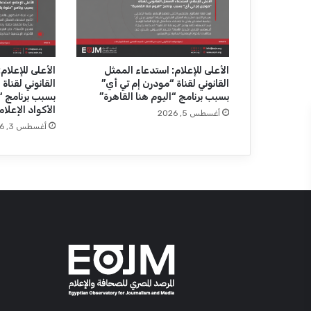
ا
ز
ي
ة
ل
الأعلى للإعلام: استدعاء الممثل
الأعلى للإعلام
القانوني لقناة “مودرن إم تي أي”
القانوني لقناة
ل
بسبب برنامج “اليوم هنا القاهرة”
بسبب برنامج “
ص
الأكواد الإعلام
ح
أغسطس 5, 2026
أغسطس 3, 2026
ف
ي
ه
ي
ث
م
ح
س
ن