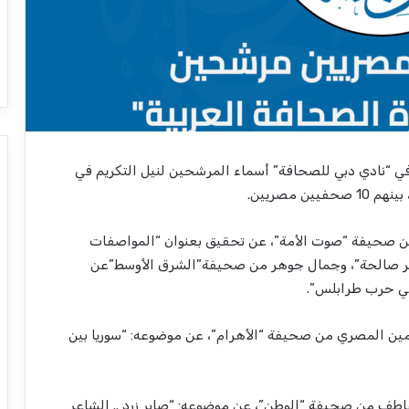
ة في “نادي دبي للصحافة” أسماء المرشحين لنيل التكريم في
ن صحيفة “صوت الأمة”، عن تحقيق بعنوان “المواصفات
غير صالحة”، وجمال جوهر من صحيفة”الشرق الأوسط”عن
 في حرب طرابلس”.
ين المصري من صحيفة “الأهرام”، عن موضوعه: “سوريا بين
طف من صحيفة “الوطن”، عن موضوعه: “صابر زرد .. الشاعر