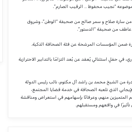
 موضوعه “نجيب محفوظ … الرقيب الصارم”.
ا من سارة صلاح و سمر صالح من صحيفة “الوطن”، وشروق
عاطف من صحيفة “الدستور”.
يرة ضمن المؤسسات المرشحة عن فئة الصحافة الذكية.
ريم الفائزين في 23 ديسمبر الجاري، في حفلٍ استثنائي يُعقد عن بُعد التزامًا بالتدابير الاحترازية
ئزة الصحافة العربية في نوفمبر 1999 بمبادرة من الشيخ محمد بن راشد آل مكتوم، نائب رئيس الدولة
لإيجابي الذي تلعبه الصحافة في خدمة قضايا المجتمع،
 المتميزين منهم، وعرفانًا بإسهامهم في استعراض ومناقشة
تأثيرًا في واقعهم ومستقبلهم.