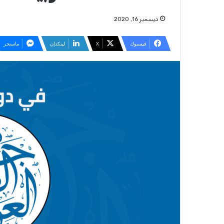
ديسمبر 16, 2020
فيسبوك
‫X
لينكدإن
ماسنجر