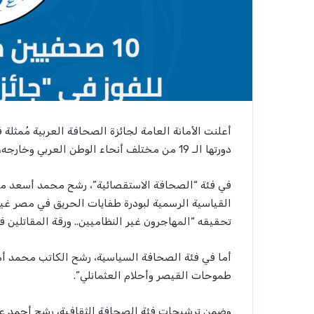
أعلنت الأمانة العامة لجائزة الصحافة العربية مُمثل
دورتها الـ 19 من مختلف أنحاء الوطن العربي وخارجه، بينهم 10 صحفيين مصريين.
في فئة “الصحافة الاستقصائية”، رشح محمد أسعد م
القياسية الرسمية لبودرة طفايات الحريق في مصر 
تحقيقه “المهاجرون غير النظاميين.. ورقة المقاتلين
أما في فئة الصحافة السياسية، رشح الكاتب محمد أم
طموحات القيصر وأحلام العثمانلي”.
وضمن ترشيحات فئة الصحافة الثقافية، رشح أحمد عا