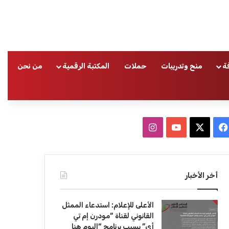
ة
منح وتدريبات
حملات
المكتبة الرقمية
من نحن
ا
ف
ا
ي
X
Y
ن
س
o
س
أخر الأخبار
ب
u
ت
الأعلى للإعلام: استدعاء الممثل
و
T
ق
القانوني لقناة “مودرن إم تي
أي” بسبب برنامج “اليوم هنا