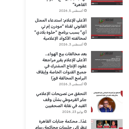
ك
u
ر
القاهرة”
b
ا
أغسطس 5, 2026
الأعلى للإعلام: استدعاء الممثل
e
م
القانوني لقناة “مودرن إم تي
أي” بسبب برنامج “حلوة بلادي”
لمخالفته الأكواد الإعلامية
أغسطس 3, 2026
بعد مخالفات بيع الهواء..
الأعلى للإعلام يقرر مراجعة
عقود الإنتاج المشترك في
جميع القنوات الخاصة وإيقاف
البرامج المخالفة فورًا
أغسطس 3, 2026
التحقق من تصريحات الإعلامي
جابر القرموطي بشأن وقف
القيد في نقابة الصحفيين
يوليو 23, 2026
غدًا.. محكمة جنايات القاهرة
تنظر ثاني جلسات محاكمة رسام