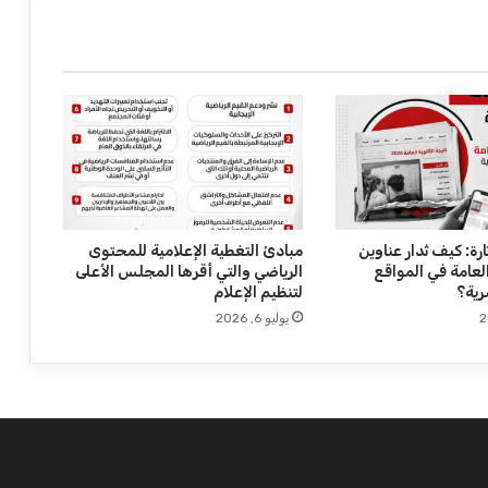
ة
ت
ت
ح
د
ى
م
ت
ل
ا
ز
رة: كيف تُدار عناوين
مبادئ التغطية الإعلامية للمحتوى
 العامة في المواقع
الرياضي والتي أقرها المجلس الأعلى
م
رية؟
لتنظيم الإعلام
ة
د
يوليو 6, 2026
ا
و
ن