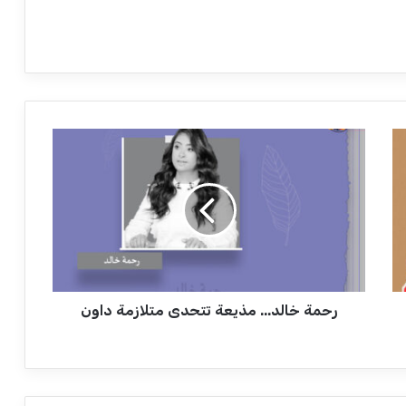
ر
ح
م
ة
خ
ا
ل
د
.
رحمة خالد... مذيعة تتحدى متلازمة داون
.
.
م
ذ
ي
ع