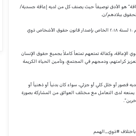
قة” هو الأدق توصيفاً حيث يصنف كل من لديه إعاقة جسدية/
لحقوق ببلادهم/ن.
ووفق المادتين الأولى والثانية من القانون المصري رقم ١٠ لسنة ٢٠١٨ الخاص بإصدار قانون حقوق الأشخاص ذوي
الإعاقة، وكفالة تمتعهم تمتعاً كاملاً بجميع حقوق الإنسان
عزيز كرامتهم، ودمجهم في المجتمع، وتأمين الحياة الكريمة
صور أو خلل كلي أو جزئي، سواء كان بدنياً أو ذهنياً أو
مما يمنعه لدى التعامل مع مختلف العوائق من المشاركة بصورة
رين”.
اختلاف #ذوي_الهمم