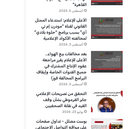
ك
u
ر
القاهرة”
b
ا
أغسطس 5, 2026
الأعلى للإعلام: استدعاء الممثل
e
م
القانوني لقناة “مودرن إم تي
أي” بسبب برنامج “حلوة بلادي”
لمخالفته الأكواد الإعلامية
أغسطس 3, 2026
بعد مخالفات بيع الهواء..
الأعلى للإعلام يقرر مراجعة
عقود الإنتاج المشترك في
جميع القنوات الخاصة وإيقاف
البرامج المخالفة فورًا
أغسطس 3, 2026
التحقق من تصريحات الإعلامي
جابر القرموطي بشأن وقف
القيد في نقابة الصحفيين
يوليو 23, 2026
بوست مضلل – تداول صفحات
على مواقع التواصل الاجتماعي