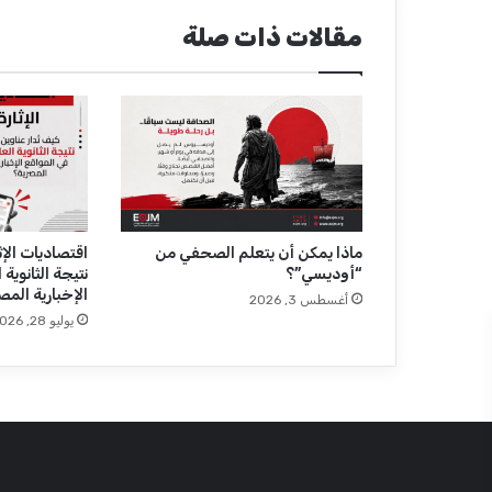
خ
مقالات ذات صلة
ا
ص
ذ
و
ي
ا
ل
إ
ع
ا
ماذا يمكن أن يتعلم الصحفي من
اقتصاديات الإثا
“أوديسي”؟
نتيجة الثانوية
ق
الإخبارية المص
ة
أغسطس 3, 2026
.
يوليو 28, 2026
.
ن
ح
و
م
ز
ي