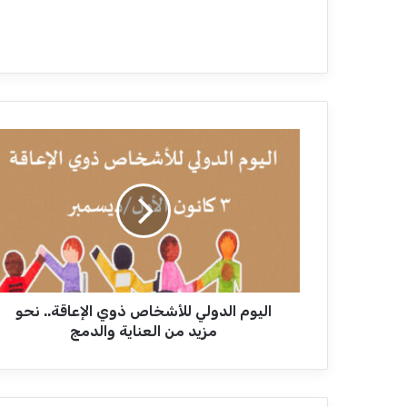
ا
ل
ي
و
م
ا
ل
د
و
اليوم الدولي للأشخاص ذوي الإعاقة.. نحو
ل
ي
مزيد من العناية والدمج
ل
ل
أ
ش