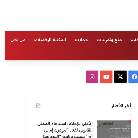
ة
منح وتدريبات
حملات
المكتبة الرقمية
من نحن
ا
ف
ا
ي
X
Y
ن
س
o
س
أخر الأخبار
ب
u
ت
الأعلى للإعلام: استدعاء الممثل
و
T
ق
القانوني لقناة “مودرن إم تي
أي” بسبب برنامج “اليوم هنا