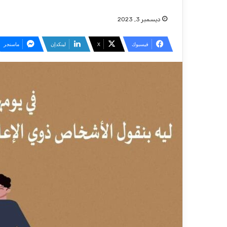
ديسمبر 3, 2023
فيسبوك
‫X
لينكدإن
ماسنجر