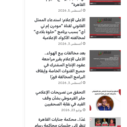
ك
u
ر
القاهرة”
b
ا
أغسطس 5, 2026
الأعلى للإعلام: استدعاء الممثل
e
م
القانوني لقناة “مودرن إم تي
أي” بسبب برنامج “حلوة بلادي”
لمخالفته الأكواد الإعلامية
أغسطس 3, 2026
بعد مخالفات بيع الهواء..
الأعلى للإعلام يقرر مراجعة
عقود الإنتاج المشترك في
جميع القنوات الخاصة وإيقاف
البرامج المخالفة فورًا
أغسطس 3, 2026
التحقق من تصريحات الإعلامي
جابر القرموطي بشأن وقف
القيد في نقابة الصحفيين
يوليو 23, 2026
غدًا.. محكمة جنايات القاهرة
تنظر ثاني جلسات محاكمة رسام