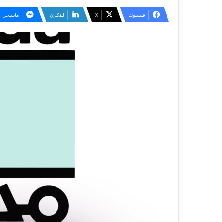
فيسبوك
‫X
لينكدإن
ماسنجر