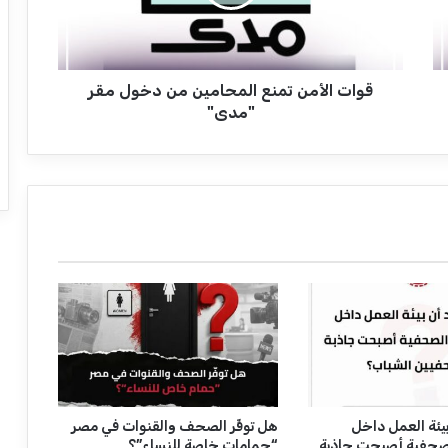
ل
أ
م
ن
قوات الأمن تمنع المحامين من دخول مقر
ت
م
"مدى"
ن
ع
ا
ل
م
ح
ا
م
ي
ن
م
ن
د
خ
و
يئة العمل داخل
هل توفِّر الصحف والقنوات في مصر
صحفية أصبحت جاذبة
“حمامات خاصة للنساء”؟
ل