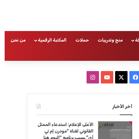
ة
منح وتدريبات
حملات
المكتبة الرقمية
من نحن
ا
ف
ا
ي
X
Y
ن
س
o
س
أخر الأخبار
ب
u
ت
الأعلى للإعلام: استدعاء الممثل
و
T
ق
القانوني لقناة “مودرن إم تي
أي” بسبب برنامج “اليوم هنا