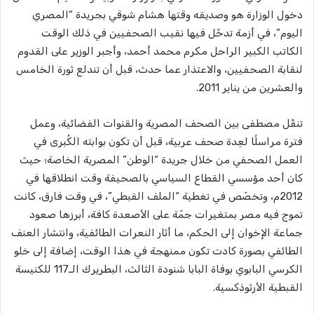
دخول الوزارة هو وصديقه وقتها هشام شوقي بجريدة “المصري
اليوم”، في أزمة تدخّل فيها نقيب الصحفيين في ذلك الوقت
الكاتب الكبير الراحل مكرم محمد أحمد، وأجبر الوزير على القدوم
لنقابة الصحفيين، والاعتذار عما حدث، قبل أن تندلع ثورة الخامس
والعشرين من يناير 2011.
تنقّل مصطفى بين الصحف المصرية والقنوات الفضائية، وعمل
فترة مراسلًا لعِدة صحف عربية، قبل أن تكون بوابته الكُبرى في
العمل الصحفي من خلال جريدة “الوطن” المصرية الخاصة؛ حيث
كان أحد مؤسسي القطاع السياسي بالصحيفة وقت انطلاقها في
2012م، وتخصّص في تغطية “الملف القبطي”، في وقت فارق، كانت
تموج فيه مصر بمتغيرات جمّة على الأصعدة كافة، أبرزها صعود
جماعة الإخوان إلى الحكم، ما أثار النعرات الطائفية، وانتشار العنف
الطائفي بصورة كادت تكون ممنهجة في هذا الوقت، إضافة إلى خلو
الكرسي البابوي بوفاة البابا شنودة الثالث، البطريرك الـ117 للكنيسة
القبطية الأرثوذكسية.