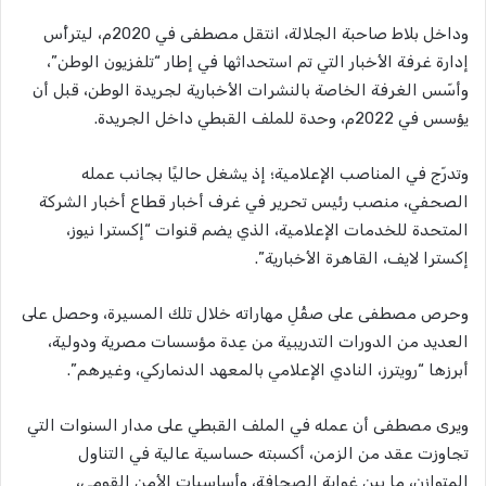
وداخل بلاط صاحبة الجلالة، انتقل مصطفى في 2020م، ليترأّس
إدارة غرفة الأخبار التي تم استحداثها في إطار “تلفزيون الوطن”،
وأسّس الغرفة الخاصة بالنشرات الأخبارية لجريدة الوطن، قبل أن
يؤسس في 2022م، وحدة للملف القبطي داخل الجريدة.
وتدرّج في المناصب الإعلامية؛ إ​ذ يشغل حاليًا بجانب عمله
الصحفي، منصب رئيس تحرير في غرف أخبار قطاع أخبار الشركة
المتحدة للخدمات الإعلامية، الذي يضم قنوات “إكسترا نيوز،
إكسترا لايف، القاهرة الأخبارية”.
وحرص مصطفى على صقْلِ مهاراته خلال تلك المسيرة، وحصل على
العديد من الدورات التدريبية من عِدة مؤسسات مصرية ودولية،
أبرزها “رويترز، النادي الإعلامي بالمعهد الدنماركي، وغيرهم”.
ويرى مصطفى أن عمله في الملف القبطي على مدار السنوات التي
تجاوزت عقد من الزمن، أكسبته حساسية عالية في التناول
المتوازن، ما بين غواية الصحافة، وأساسيات الأمن القومي،