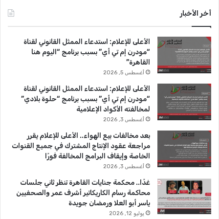
ف
ا
س
o
س
أخر الأخبار
ي
ل
B
ن
ب
u
ت
B
ق
الأعلى للإعلام: استدعاء الممثل القانوني لقناة
C
ا
و
T
ق
“مودرن إم تي أي” بسبب برنامج “اليوم هنا
ا
ب
القاهرة”
ل
ة
ك
u
ر
أغسطس 5, 2026
ق
ا
ا
ل
b
ا
الأعلى للإعلام: استدعاء الممثل القانوني لقناة
ه
مُ
“مودرن إم تي أي” بسبب برنامج “حلوة بلادي”
ر
ت
e
م
لمخالفته الأكواد الإعلامية
ة
ع
أغسطس 3, 2026
ا
بعد مخالفات بيع الهواء.. الأعلى للإعلام يقرر
ق
مراجعة عقود الإنتاج المشترك في جميع القنوات
ب
الخاصة وإيقاف البرامج المخالفة فورًا
ة
أغسطس 3, 2026
غدًا.. محكمة جنايات القاهرة تنظر ثاني جلسات
محاكمة رسام الكاريكاتير أشرف عمر والصحفيين
ياسر أبو العلا ورمضان جويدة
يوليو 12, 2026