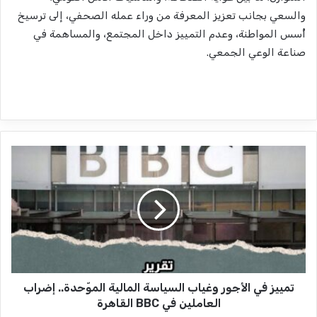
والسعي بجانب تعزيز المعرفة من وراء عمله الصحفي، إلى ترسيخ
أُسس المواطنة، وعدم التمييز داخل المجتمع، والمساهمة في
صناعة الوعي الجمعي.
ت
م
ي
ي
ز
ف
ي
ا
ل
تمييز في الأجور وغياب السياسة المالية الموّحدة.. إضراب
أ
ج
العاملين في BBC القاهرة
و