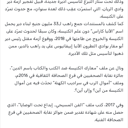
وذلك تحت ستار التبرّع لتأسيس أديرة جديدة، قبيل تفجير أزمة دير
وادي الريان، التي استمرّت عقِب ذلك لعدة سنواتٍ، مع حدوث تمرّد
على الكنيسة،
كما كشف بالمستندات جمع راهب لـ33 مليون جنيهٍ لبناء دير يحمل
اسم “الأنبا كاراس” دون علم الكنيسة، وكان سبقًا لحدوث تمرّد على
الكنيسة والخروج عن طاعتها في 2018، ووقوع أزمة مقتل رئيس دير
أبو مقار بوادي النطرون الأنبا إبيفانيوس على يد راهب بالدير، ممن
ذهبوا لتأسيس مثل تلك الأديرة.
ونال عن ملف “معارك الكنيسة ضد الكتب والكتاب باسم الدين”،
جائزة نقابة الصحفيين في فرع الصحافة الثقافية في 2016م،
وملف “أموال الرب في سراديب الكهنة” تحدّث فيه عن أموال
الكنيسة من أين؟ وإلى أين؟.
وفي 2017، كتب ملف “الفن المسيحي.. إبداع تحت الوصايا”، الذي
حصل منه على شهادة تقدير ضمن جوائز نقابة الصحفيين في فرع
الصحافة الفنية.