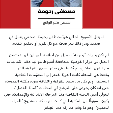
بطل الأسبوع الحالي هو ُمصطفى رحومة، صحفي يعمل في
صمت، ومع ذلك يثير ضجة مع كل تقرير أو تحقيق يُنفذه.
لم تكن بدايات “رحومة” بمعزل عن أحلامه؛ فهو ابن قرية تحتضن
الجبل في مركز القوصية بمحافظة أسيوط، مواليد عقد الثمانينات
من القرن الماضي، لم يُشغله في صِغره سوى القراءة، القراءة
وفقط هي المتعة، كانت القرية تفتقر إلى المقوّمات الثقافية
البسيطة، ولم يكن من منفذ للقراءة والثقافة سوى مكتبة المدرسة،
حتى أنه كان يحرص على الترشح في انتخابات “أمانة الفصل”،
ليتولّى أمين اللجنة الثقافية منذ المرحلة الابتدائية والإعدادية، حتى
يكون مسؤولًا عن المكتبة التي كانت غنية بكتب مشروع “القراءة
للجميع”، وهو ما وسّع مداركه منذ الصِغر.