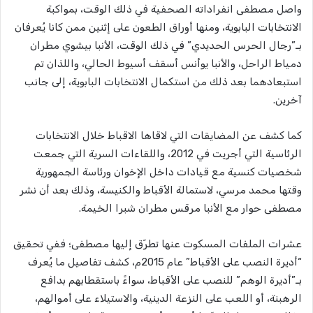
واصل مصطفى انفراداته الصحفية في ذلك الوقت، بمواكبة
الانتخابات البابوية، ومنها أوراق الطعون على إثنين ممن كانا يُعرفان
بـ”رجال الحرس الحديدي” في ذلك الوقت، الأنبا بيشوي مطران
دمياط الراحل، والأنبا يوأنس أسقف أسيوط الحالي، واللذان تم
استبعادهما بعد ذلك من استكمال الانتخابات البابوية، إلى جانب
آخرين.
كما كشف عن المضايقات التي لاقاها الاقباط خلال الانتخابات
الرئاسية التي أجريت في 2012، واللقاءات السرية التي جمعت
شخصيات كنسية مع قيادات داخل الإخوان ورئاسة الجمهورية
وقتها محمد مرسي، لاستمالة الأقباط والكنيسة، وذلك بعد أن نشر
مصطفى حوار مع الأنبا مرقس مطران شبرا الخيمة.
عشرات الملفات المسكوت عنها تطرّق إليها مصطفى؛ ففي تحقيق
“أديرة النصب على الأقباط” عام 2015م، كشف تفاصيل ما يُعرف
بـ”أديرة الوهم” للنصب على الأقباط، سواءً باستقطابهم بدافع
الرهبنة، أو اللعب على النزعة الدينية، والاستيلاء على أموالهم،