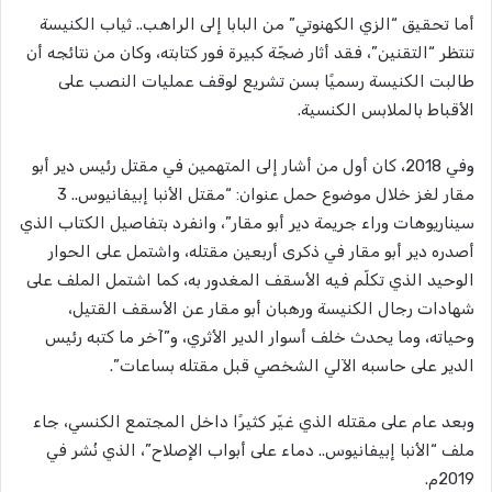
أما تحقيق “الزي الكهنوتي” من البابا إلى الراهب.. ثياب الكنيسة
تنتظر “التقنين”، فقد أثار ضجّة كبيرة فور كتابته، وكان من نتائجه أن
طالبت الكنيسة رسميًا بسن تشريع لوقف عمليات النصب على
الأقباط بالملابس الكنسية.
وفي 2018، كان أول من أشار إلى المتهمين في مقتل رئيس دير أبو
مقار لغز خلال موضوع حمل عنوان: “مقتل الأنبا إبيفانيوس.. 3
سيناريوهات وراء جريمة دير أبو مقار”، وانفرد بتفاصيل الكتاب الذي
أصدره دير أبو مقار في ذكرى أربعين مقتله، واشتمل على الحوار
الوحيد الذي تكلّم فيه الأسقف المغدور به، كما اشتمل الملف على
شهادات رجال الكنيسة ورهبان أبو مقار عن الأسقف القتيل،
وحياته، وما يحدث خلف أسوار الدير الأثري، و”آخر ما كتبه رئيس
الدير على حاسبه الآلي الشخصي قبل مقتله بساعات”.
وبعد عام على مقتله الذي غيّر كثيرًا داخل المجتمع الكنسي، جاء
ملف “الأنبا إبيفانيوس.. دماء على أبواب الإصلاح”، الذي نُشر في
2019م.