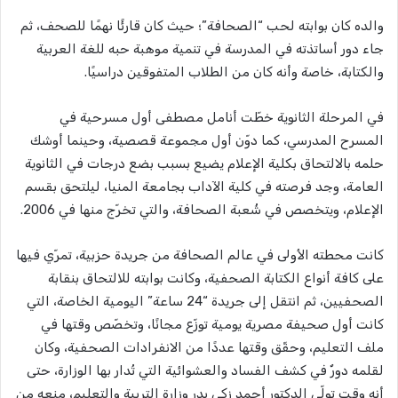
والده كان بوابته لحب “الصحافة”؛ حيث كان قارئًا نهمًا للصحف، ثم
جاء دور أساتذته في المدرسة في تنمية موهبة حبه للغة العربية
والكتابة، خاصة وأنه كان من الطلاب المتفوقين دراسيًا.
في المرحلة الثانوية خطّت أنامل مصطفى أول مسرحية في
المسرح المدرسي، كما دوّن أول مجموعة قصصية، وحينما أوشك
حلمه بالالتحاق بكلية الإعلام يضيع بسبب بضع درجات في الثانوية
العامة، وجد فرصته في كلية الآداب بجامعة المنيا، ليلتحق بقسم
الإعلام، ويتخصص في شُعبة الصحافة، والتي تخرّج منها في 2006.
كانت محطته الأولى في عالم الصحافة من جريدة حزبية، تمرّي فيها
على كافة أنواع الكتابة الصحفية، وكانت بوابته للالتحاق بنقابة
الصحفيين، ثم انتقل إلى جريدة “24 ساعة” اليومية الخاصة، التي
كانت أول صحيفة مصرية يومية توزّع مجانًا، وتخصّص وقتها في
ملف التعليم، وحقّق وقتها عددًا من الانفرادات الصحفية، وكان
لقلمه دورٌ في كشف الفساد والعشوائية التي تُدار بها الوزارة، حتى
أنه وقت تولّي الدكتور أحمد زكي بدر وزارة التربية والتعليم، منعه من