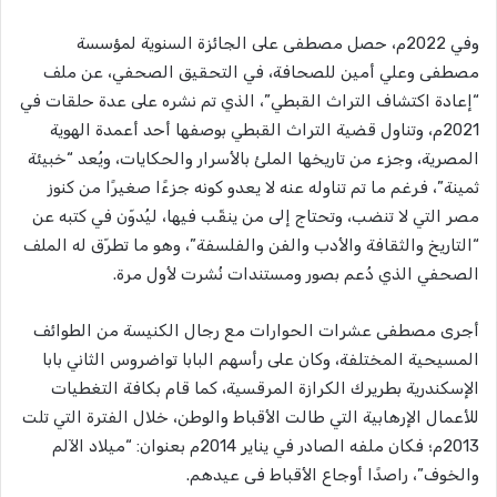
وفي 2022م، حصل مصطفى على الجائزة السنوية لمؤسسة
مصطفى وعلي أمين للصحافة، في التحقيق الصحفي، عن ملف
“إعادة اكتشاف التراث القبطي”، الذي تم نشره على عدة حلقات في
2021م، وتناول قضية التراث القبطي بوصفها أحد أعمدة الهوية
المصرية، وجزء من تاريخها الملئ بالأسرار والحكايات، ويُعد “خبيئة
ثمينة”، فرغم ما تم تناوله عنه لا يعدو كونه جزءًا صغيرًا من كنوز
مصر التي لا تنضب، وتحتاج إلى من ينقّب فيها، ليُدوّن في كتبه عن
“التاريخ والثقافة والأدب والفن والفلسفة”، وهو ما تطرّق له الملف
الصحفي الذي دُعم بصور ومستندات نُشرت لأول مرة.
أجرى مصطفى عشرات الحوارات مع رجال الكنيسة من الطوائف
المسيحية المختلفة، وكان على رأسهم البابا تواضروس الثاني بابا
الإسكندرية بطريرك الكرازة المرقسية، كما قام بكافة التغطيات
للأعمال الإرهابية التي طالت الأقباط والوطن، خلال الفترة التي تلت
2013م؛ فكان ملفه الصادر في يناير 2014م بعنوان: “ميلاد الآلم
والخوف”، راصدًا أوجاع الأقباط فى عيدهم.