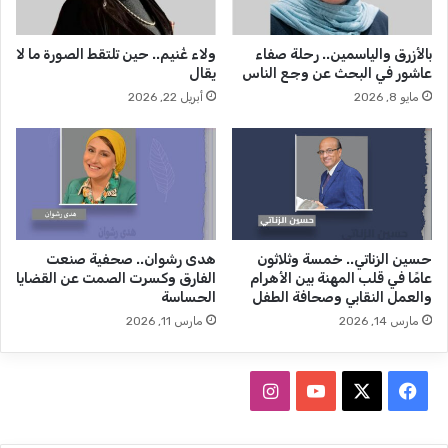
ل
.
م
م
بالأزرق والياسمين.. رحلة صفاء
ولاء غُنيم.. حين تلتقط الصورة ما لا
وّ
ل
عاشور في البحث عن وجع الناس
يقال
ح
ف
مايو 8, 2026
أبريل 22, 2026
د
مُ
ة
ه
.
دَ
.
ر
إ
ع
ض
ل
ر
ى
ا
ط
حسين الزناتي.. خمسة وثلاثون
هدى رشوان.. صحفية صنعت
ب
ا
عامًا في قلب المهنة بين الأهرام
الفارق وكسرت الصمت عن القضايا
ا
و
والعمل النقابي وصحافة الطفل
الحساسة
ل
ل
مارس 14, 2026
مارس 11, 2026
ع
ة
ا
م
م
ج
ف
ا
ل
ا
ي
ل
ي
X
Y
ن
ن
س