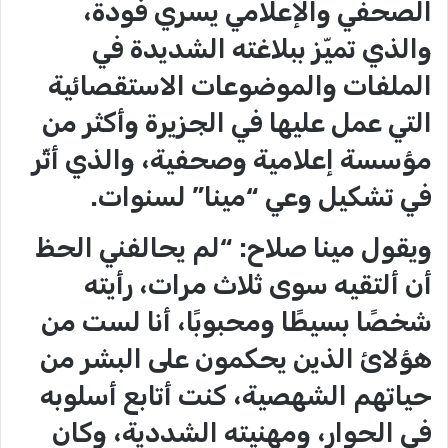
الصحفي والإعلامي يسري فودة،
والذي تميّز ببلاغته الشديدة في
الملفات والموضوعات الاستقصائية
التي عمل عليها في الجزيرة وأكثر من
مؤسسة إعلامية وصحفية، والذي أثّر
في تشكيل وعي “مينا” لسنوات.
ويقول مينا صلاح: “لم يحالفني الحظ
أن ألتقيه سوى ثلاث مرات، رأيته
شخصًا بسيطًا ومحبوبًا، أنا لست من
هؤلائ الذين يحكمون على البشر من
حياتهم الشهصية، كنت أتابع أسلوبه
في الحوار، ومهنيته الشددية، وكان