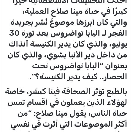
أخذت التحقيقات الاستقصائية حيّزًا
كبيرًا في حياة مينا صلاح العملية،
والتي كان أبرزها موضوعٌ نُشر بجريدة
الفجر لـ البابا تواضروس بعد ثورة 30
يونيو، والذي كان يدير الكنيسة آنذاك
من داخل دير الأنبا بشوي، والذي كان
بعنوان “البابا تواضروس تحت
الحصار.. كيف يدير الكنيسة؟”.
بالطبع تؤثّر الصحافة فينا كبشر، خاصة
لهؤلاء الذين يعملون في أقسام تمس
حياة الناس، يقول مينا صلاح: “من
أكثر الموضوعات التي أثّرت في نفسي