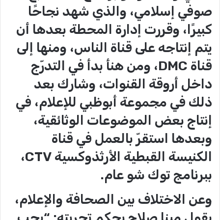
صوفي إسلامي، والذي شهد نجاحًا
كبيرًا، وقررت إدارة المحطة بعدها أن
يتم إنتاجه على قناة الناس، ومنها إلى
قناة DMC، ومن هنأ بدأ في التدرّج
داخل أروقة القنوات، وشارك بعد
ذلك في مجموعة أبوظبي للإعلام، في
إنتاج بعض الموضوعات الوثائقية،
وبعدها استقرّ بالعمل في قناة
الكنيسة القبطية الأرثذوكسية CTV،
ببرنامج توك شو عام.
وعن الاختلاف بين الصحافة والإعلام،
يقول مينا صلاح بحكم تجربته: “يجب