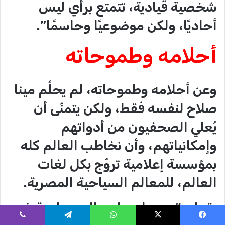
شخصية قيادية، تتمتع برأي ليس
أحاديًا، ولكن موضوعيًا وحاسمًا”.
أحلامه وطموحاته
وعن أحلامه وطموحاته، لم يحلُم مينا
صلاح لنفسه فقط، ولكن يتمنّى أن
يُعلي الصحفيون من أدواتهم
وإمكانياتهم، وأن نخاطب العالم كله
بمؤسسة إعلامية تروّج بكل لغات
العالم، للمعالم السياحية المصرية.
يقول: “مصر لديها معالم سياحية غير
فيسبوك
‫X
واتساب
تيلقرام
ڤايبر