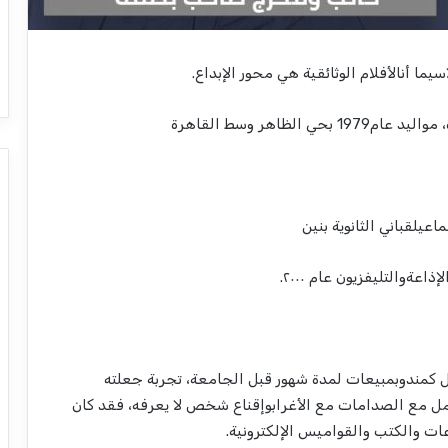
سيما
أن
الأفلام
الوثائقية
هي
محور
الإبداع
.
،
مواليد
عام
1979
بحي
الظاهر
وسط
القاهرة
اعيل
قباني
الثانوية
بنين
لإذاعة
والتليفزيون
عام
٢٠٠٠.
ل
كمندوب
مبيعات
لمدة
شهور
قبل
الجامعة
،
تجربة
جعلته
مل
مع
الصدامات
مع
الأغراب
وإقناع
شخص
لا
يعرفه
،
فقد
كان
ات
والكتب
والقواميس
الإلكترونية
.