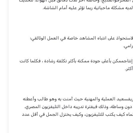
المخرج
والمذيع
،
وخاصة
آخر
ثلاث
دقائق
قبل
الهواء
،
للحديث
لديه
مشكلة
ما
حياتية
ربما
تؤثر
عليه
أمام
الشاشة
.
لاستحواذ
على
انتباه
المشاهد
خاصة
في
العمل
الوثائقي
؛
رامي
.
إنتاج
ممكن
بأعلى
جودة
ممكنة
بأكثر
تكلفة
رشادة
،
فكلما
كانت
أكثر
.
يف
سعيد
العملية
والمهنية
حيث
آمنت
به
وهو
طالب
وأعطته
دون
وساطة
،
وذلك
في
فترة
تدريبه
داخل
التليفزيون
المصري
.
ماه
كيف
يكتب
للتليفزيون
،
وكيف
يختزل
الجمل
في
أقل
عدد