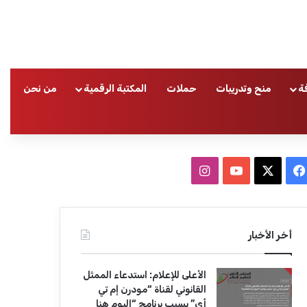
ة
منح وتدريبات
حملات
المكتبة الرقمية
من نحن
ا
ف
ا
ي
X
Y
ن
س
o
س
أخر الأخبار
ب
u
ت
الأعلى للإعلام: استدعاء الممثل
و
T
ق
القانوني لقناة “مودرن إم تي
أي” بسبب برنامج “اليوم هنا