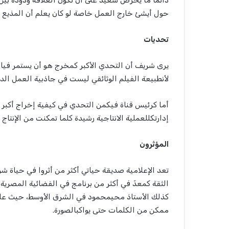
دائمًا
ما
يحرص
سعيد
على
أن
تكون
العلاقة
ودودة
بين
حول
أي
شئ
خارج
العمل
خاصة
لو
كان
يعلم
أن
المذيع
تحديات
يرى
شريف
أن
التحدي
الأكبر
كمخرج
هو
أن
يستمر
في
ا
لأن
طبيعة
الفيلم
الوثائقي
ليست
في
جاذبية
العمل
الد
أما
كرئيس
قناة
فيكمن
التحدي
في
كيفية
إخراج
أكبر
إدارتك
للعملية
الانتاجية
رشيدة
كلما
تمكنت
من
الإنتاج
المؤثرون
تعد
الإعلامية
صديقة
حياتي
أكثر
من
أثروا
في
حياة
شر
الثقة
كمعد
ّ
في
أكثر
من
برنامج
في
الفضائية
المصرية
كذلك
الأستاذ
محي
محمود
في
الشرق
الأوسط
،
حيث
عل
ممكن
من
الكلمات
حتى
يواكب
الصورة
.