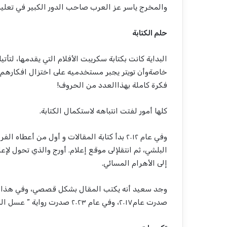
والمخرج
ياسر
عز
العرب
صاحب
الدور
الكبير
في
تعلي
حلم
الكتابة
البداية
كانت
بكتابة
سكريبت
الأفلام
التي
يقدمها
،
لتأتي
ا
خاصة
وأن
تويتر
يجبر
مستخدميه
على
اختزال
افكارهم
فكرة
كاملة
بهذا
العدد
من
الحروف
!
كلها
أمور
لفتت
انتباهه
لاستكمال
الكتابة
.
وفي
عام
٢٠١٢
بدأ
كتابة
المقالات
و
أول
من
أعطاه
الفر
البلشي
،
ثم
انتقل
إلى
موقع
إعلام
.
أورج
والذي
تحول
لإعل
إلى
الأهرام
المسائي
.
وجد
سعيد
أنه
يكتب
المقال
بشكل
قصصي
،
وفي
هذا
صدرت
عام
٢٠١٧،
وفي
عام
٢٠٢٣
صدرت
رواية
”
عسل
ال