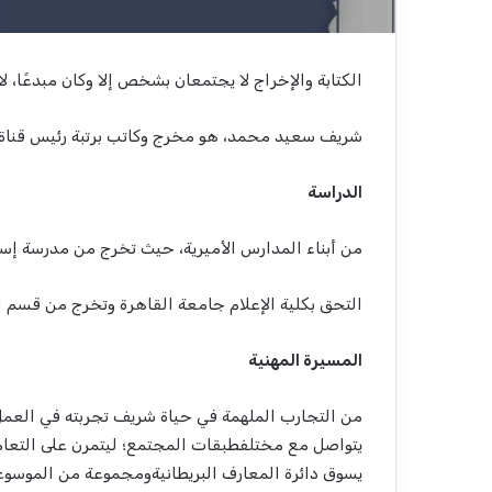
الكتابة
والإخراج
لا
يجتمعان
بشخص
إلا
وكان
مبدع
ا
،
لا
شريف
سعيد
محمد، هو
مخرج
وكاتب
برتبة
رئيس
قناة
الدراسة
من
أبناء
المدارس
الأميرية
،
حيث
تخرج
من
مدرسة
إسم
التحق
بكلية
الإعلام
جامعة
القاهرة
وتخرج
من
قسم
ا
المسيرة
المهنية
من
التجارب
الملهمة
في
حياة
شريف
تجربته
في
العم
يتواصل
مع
مختلف
طبقات
المجتمع
؛
ليتمرن
على
التعا
يسوق
دائرة
المعارف
البريطانية
ومجموعة
من
الموسوع