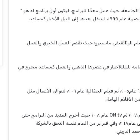
الجامعة
،
حيث
عمل
معد
ا
للبرامج
،
ليكون
أول
برنامج
له
هو
”
مصرية
عام
١٩٩٩،
لينتقل
بعدها
إلى
النيل
للأخبار
كمساعد
لم
الوثائقي
في
ماسبيرو
؛
حيث
تقدم
العمل
الخبري
والعمل
امه
للنيل
للأخبار
في
عصرها
الذهبي
والعمل
كمساعد
مخرج
في
”
عام
٢٠٠٥،
ثم
فيلم
الجم
الية
عام
٢٠٠٦،
لتتوالى
الأعمال
مثل
ن
الأفلام
الهامة
.
،٢٠٠٧
ثم
tv
ON
عام
٢٠٠٨
حيث
أخرج
العديد
من
البرامج
حتى
ى
عام
٢٠١٨،
وفي
فبراير
من
العام
نفسه
التحق
بالشركة
حمد
الدريني
.