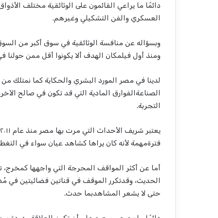
دائم
ا
ما
يراعي
القائمون
على
الوثائقية
مختلف
الأذواق
العسكري و
الفن
التشكيلي
وغيرهم
.
وبسؤاله
عن
منافسة
الوثائقية
في
سوق
أكبر
من
السوق
ومنذ
أول
فيلم
كان
الهدف
ألا
يكونوا
أقل
ممن
حولنا
في
لدينا
في
مصر
المورد
البشري
والحكاية
كما
نمتلك
من
الصناعة
الفوارق
المادية
التي
قد
تكون
في
صالح
الآخر
التجربة
.
يعتبر
شريف
الأحداث
التي
مرت
بها
مصر
منذ
عام
٢٠١١
فترة
مهمة
لأنه
كان
يراها
كشاهد
عيان
سواء
في
التغط
أما
عن
أكثر
المواقف
المحرجة
التي
واجهها
كمخرج
،
ت
الحديث
،
وقد
تكرر
الموقف
في
قناتين
فضائيتين
في
م
د
حتى
لا
يشعر
المشاهد
بما
حدث
.