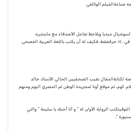
مه
صناعة
الفيلم
الوثائقي
لسوشيال
ميديا
ويلاحظ
تفاعل
الأصدقاء
مع
ماينشره
،
في
١٤٠
حرف
فقط
،
فكيف
له
أن
يكتب
باللغة
العربية
الفصحى
صة
لكتابة
المقال
نقيب
الصحفيين
الحالي
الأستاذ
خالد
ام
.
كوم
،
ثم
موقع
أونا
ثم
جريدة
الوطن
ثم
المصري
اليوم
ومنهم
التوقيت
كتب
الرواية
الأولى
له
”
و
أنا
أحبك
يا
سليمة
”
والتي
سنيورة
“.