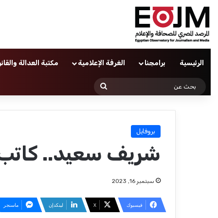
الرئيسية
برامجنا
الغرفة الإعلامية
مكتبة العدالة والقان
بحث
عن
بروفايل
شريف سعيد.. كات
سبتمبر 16, 2023
فيسبوك
‫X
لينكدإن
ماسنجر