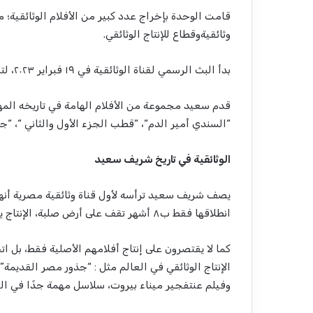
قامت
الوحدة
بإخراج
عدد
كبير
من
الأفلام
الوثائقية
؛
م
وثائقية
وقطاع
للإنتاج
الوثائقي
.
بدأ
البث
الرسمي
لقناة
الوثائقية
في
١٩
فبراير
٢٠٢٣،
لت
قدم
سعيد
مجموعة
من
الأفلام
الهامة
في
تاريخه
المه
“
السندي
أمير
الدم
“، “
قطب
الجزء
الأول
والثاني
“، “
جذ
الوثائقية
في
تاريخ
شريف
سعيد
يصف
شريف
سعيد
ترأسه
لأول
قناة
وثائقية
مصرية
أنه
انطلاقها
فقط
ب
٨
أشهر
تقف
على
أرض
صلبة
،
الإنتاج
ي
كما
لا
يقتصرون
على
إنتاج
أفلامهم
الأصلية
فقط
،
بل
ات
الإنتاج
الوثائقي
في
العالم
مثل
: “
جذور
مصر
القديمة
”
وفيلم
عن
تفجير
ميناء
بيروت
،
سلاسل
مهمة
جد
ا
في
ال