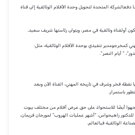
ا
دفع
الشركة
المتحدة
لتحويل
وحدة
الأفلام
الوثائقية
إلى
قناة
كون
أول
قناة
وثائقية
في
مصر
،
ويتولى
رئاستها
شريف
سعيد
.
ني
كمخرج
ومدير
تنفيذي
بوحدة
الأفلام
الوثائقية
،
مثل
:
ور
“، ”
أيام
النصر
“.
ا
نقطة
فخر
وشرف
في
تاريخه
المهني
،
القناة
الآن
وبعد
تطور
باستمرار
.
جهوا
أيضًا
للاستحواذ
على
حق
عرض
أفلام
من
مختلف
بيوت
للدكتور
زاهي
حواس
، “
أشهر
عمليات
الهروب
”
لمورجان
فريمان
،
صناعة
الوثائقية
في
العالم
.