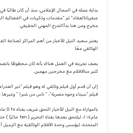
بداية
عمله
في
المجال
الإعلامي
،
منذ
أن
كان
طالب
ا
في
عبقريات
العقاد
”
ثم
“
مقدمات
وذكريات
في
الفضائية
ال
مخرج
ومن
هنا
بدأ
التدرج
المهني
الحقيقي
يعتبر
سعيد
النيل
للأخبار
من
أهم
المراكز
لصناعة
الفي
الوثائقي
مع
ا
يصف
تجربته
في
العمل
هناك
بأنه
كان
محظوظ
ا
بانضم
كثير
من
الافلام
مع
مخرجين
مهمين
.
إلى
أن
قدم
أول
فيلم
وثائقي
له
وهو
فيلم
“
دير
العذراء
فيلم
“
سيناء
وجوه
مصرية
“، ”
ناس
من
شبرا
”
وغيرها
م
بالموازاة
مع
النيل
للأخبار
التحق
شريف
بقناة
tv
O
عام
عام
٢٠١٤،
ليلتحق
بعدها
بقناة
التحرير
(
ten
حالي
ا
)
حت
المتحدة
،
ليؤسس
وحدة
الأفلام
الوثائقية
مع
الزميل
أ