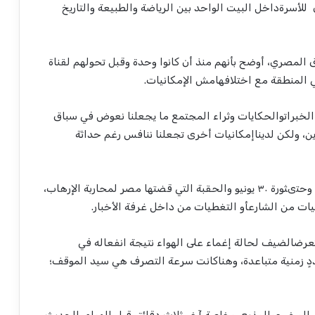
للأسرة
داخل
البيت
الواحد
بين
الرياضة
والطبيعة
والتاريخ
المصري
،
أوضح
بأنهم
منذ
أن
كانوا
وحدة
وقبل
تحولهم
لقناة
المنطقة
مع
اختلاف
هامش
الإمكانيات
.
الخبرات
والحكايات
وثراء
المجتمع
ما
يجعلنا
نعوض
في
سباق
ين
،
ولكن
لدينا
إمكانيات
أخرى
تجعلنا
ننافس
رغم
حداثة
وحتى
ثورة
٣٠
يونيو
والحقبة
التي
قضتها
مصر
لمحاربة
الإرهاب
،
يات
من
الشارع
أو
التغطيات
من
داخل
غرفة
الأخبار
.
عرض
الضيف
لحالة
إغماء
على
الهواء
نتيجة
انفعاله
في
د
ٍ
زمنية
متباعدة
،
وهنا
كانت
سرعة
التصرف
هي
سيد
الموقف
؛