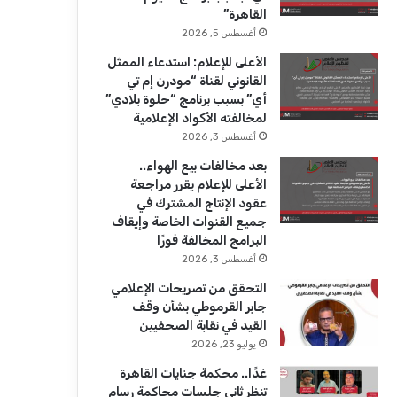
ك
u
ر
القاهرة”
b
ا
أغسطس 5, 2026
الأعلى للإعلام: استدعاء الممثل
e
م
القانوني لقناة “مودرن إم تي
أي” بسبب برنامج “حلوة بلادي”
لمخالفته الأكواد الإعلامية
أغسطس 3, 2026
بعد مخالفات بيع الهواء..
الأعلى للإعلام يقرر مراجعة
عقود الإنتاج المشترك في
جميع القنوات الخاصة وإيقاف
البرامج المخالفة فورًا
أغسطس 3, 2026
التحقق من تصريحات الإعلامي
جابر القرموطي بشأن وقف
القيد في نقابة الصحفيين
يوليو 23, 2026
غدًا.. محكمة جنايات القاهرة
تنظر ثاني جلسات محاكمة رسام