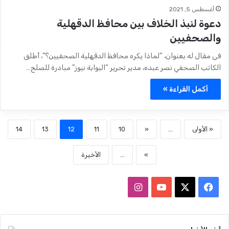
أغسطس 5, 2021
دعوة لنبذ الخلاف بين محافظ الدقهلية
والصحفيين
فى مقال له بعنوان، “لماذا يكره محافظ الدقهلية الصحفيين؟”، أطلق
الكاتب الصحفي نصر عبده، مدير تحرير “البوابة نيوز” مبادرة للصلح…
أكمل القراءة »
« الأولى
...
«
10
11
12
13
14
»
...
الأخيرة
ف
ا
ي
X
Y
ن
س
o
س