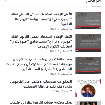
أخر الأخبار
ب
u
ت
الأعلى للإعلام: استدعاء الممثل القانوني لقناة
و
T
ق
“مودرن إم تي أي” بسبب برنامج “اليوم هنا
القاهرة”
ك
u
ر
أغسطس 5, 2026
b
ا
الأعلى للإعلام: استدعاء الممثل القانوني لقناة
“مودرن إم تي أي” بسبب برنامج “حلوة بلادي”
e
م
لمخالفته الأكواد الإعلامية
أغسطس 3, 2026
بعد مخالفات بيع الهواء.. الأعلى للإعلام يقرر
مراجعة عقود الإنتاج المشترك في جميع القنوات
الخاصة وإيقاف البرامج المخالفة فورًا
أغسطس 3, 2026
التحقق من تصريحات الإعلامي جابر القرموطي
بشأن وقف القيد في نقابة الصحفيين
يوليو 23, 2026
غدًا.. محكمة جنايات القاهرة تنظر ثاني جلسات