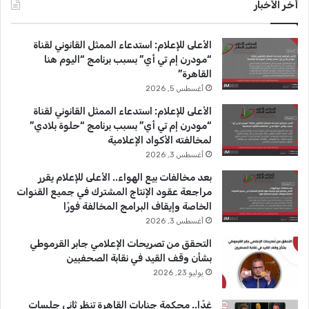
س
o
س
أخر الأخبار
ب
u
ت
الأعلى للإعلام: استدعاء الممثل القانوني لقناة
و
T
ق
“مودرن إم تي أي” بسبب برنامج “اليوم هنا
القاهرة”
ك
u
ر
أغسطس 5, 2026
b
ا
الأعلى للإعلام: استدعاء الممثل القانوني لقناة
“مودرن إم تي أي” بسبب برنامج “حلوة بلادي”
e
م
لمخالفته الأكواد الإعلامية
أغسطس 3, 2026
بعد مخالفات بيع الهواء.. الأعلى للإعلام يقرر
مراجعة عقود الإنتاج المشترك في جميع القنوات
الخاصة وإيقاف البرامج المخالفة فورًا
أغسطس 3, 2026
التحقق من تصريحات الإعلامي جابر القرموطي
بشأن وقف القيد في نقابة الصحفيين
يوليو 23, 2026
غدًا.. محكمة جنايات القاهرة تنظر ثاني جلسات