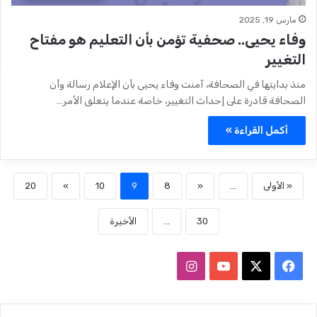
مارس 19, 2025
وفاء يحيى.. صحفية تؤمن بأن التعليم هو مفتاح
التغيير
منذ بدايتها في الصحافة، آمنت وفاء يحيى بأن الإعلام رسالة وأن
الصحافة قادرة على إحداث التغيير، خاصة عندما يتعلق الأمر…
أكمل القراءة »
« الأولى
...
«
8
9
10
»
20
30
...
الأخيرة
ف
ا
ي
X
Y
ن