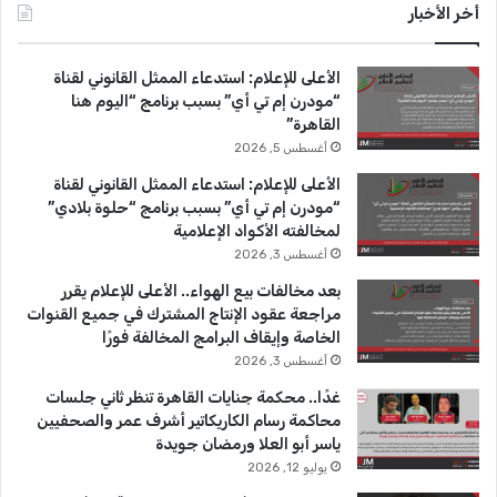
س
o
س
أخر الأخبار
ب
u
ت
الأعلى للإعلام: استدعاء الممثل القانوني لقناة
و
T
ق
“مودرن إم تي أي” بسبب برنامج “اليوم هنا
القاهرة”
ك
u
ر
أغسطس 5, 2026
b
ا
الأعلى للإعلام: استدعاء الممثل القانوني لقناة
“مودرن إم تي أي” بسبب برنامج “حلوة بلادي”
e
م
لمخالفته الأكواد الإعلامية
أغسطس 3, 2026
بعد مخالفات بيع الهواء.. الأعلى للإعلام يقرر
مراجعة عقود الإنتاج المشترك في جميع القنوات
الخاصة وإيقاف البرامج المخالفة فورًا
أغسطس 3, 2026
غدًا.. محكمة جنايات القاهرة تنظر ثاني جلسات
محاكمة رسام الكاريكاتير أشرف عمر والصحفيين
ياسر أبو العلا ورمضان جويدة
يوليو 12, 2026