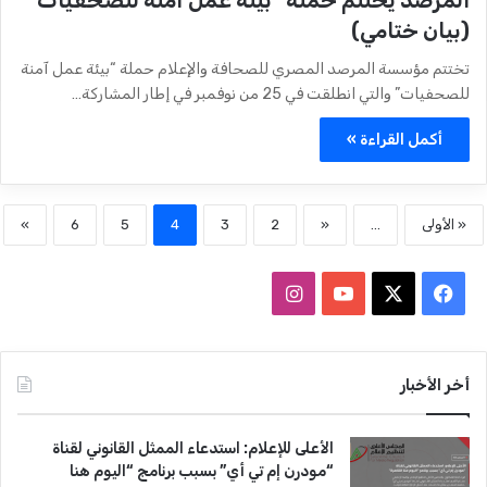
(بيان ختامي)
تختتم مؤسسة المرصد المصري للصحافة والإعلام حملة “بيئة عمل آمنة
للصحفيات” والتي انطلقت في 25 من نوفمبر في إطار المشاركة…
أكمل القراءة »
« الأولى
...
«
2
3
4
5
6
»
ف
ا
ي
X
Y
ن
س
o
س
أخر الأخبار
ب
u
ت
الأعلى للإعلام: استدعاء الممثل القانوني لقناة
و
T
ق
“مودرن إم تي أي” بسبب برنامج “اليوم هنا