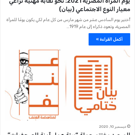
يوم المرأة المصرية 2021: نحو نقابة مهنية تراعي
معيار النوع الاجتماعي (بيان)
أُختير يوم السادس عشر من شهر مارس من كل عام لكي يكون يومًا للمرأة
المصرية، وتعود ذكراه إلى عام 1919…
أكمل القراءة »
ديسمبر 10, 2020
المرصد يختتم حملة “بيئة عمل آمنة للصحفيات”