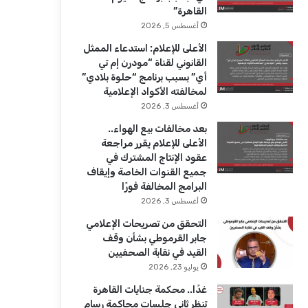
ك
u
ر
القاهرة”
b
ا
أغسطس 5, 2026
الأعلى للإعلام: استدعاء الممثل
e
م
القانوني لقناة “مودرن إم تي
أي” بسبب برنامج “حلوة بلادي”
لمخالفته الأكواد الإعلامية
أغسطس 3, 2026
بعد مخالفات بيع الهواء..
الأعلى للإعلام يقرر مراجعة
عقود الإنتاج المشترك في
جميع القنوات الخاصة وإيقاف
البرامج المخالفة فورًا
أغسطس 3, 2026
التحقق من تصريحات الإعلامي
جابر القرموطي بشأن وقف
القيد في نقابة الصحفيين
يوليو 23, 2026
غدًا.. محكمة جنايات القاهرة
تنظر ثاني جلسات محاكمة رسام