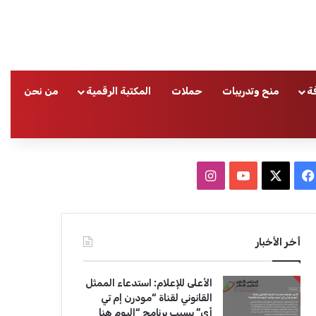
ة
منح وتدريبات
حملات
المكتبة الرقمية
من نحن
ا
ف
ا
ي
X
Y
ن
س
o
س
أخر الأخبار
ب
u
ت
الأعلى للإعلام: استدعاء الممثل
و
T
ق
القانوني لقناة “مودرن إم تي
أي” بسبب برنامج “اليوم هنا