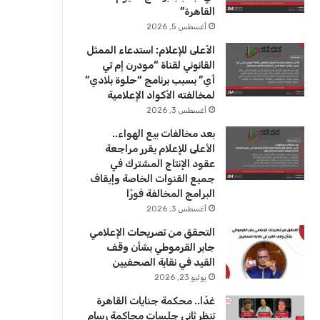
ك
u
ر
القاهرة”
b
ا
أغسطس 5, 2026
الأعلى للإعلام: استدعاء الممثل
e
م
القانوني لقناة “مودرن إم تي
أي” بسبب برنامج “حلوة بلادي”
لمخالفته الأكواد الإعلامية
أغسطس 3, 2026
بعد مخالفات بيع الهواء..
الأعلى للإعلام يقرر مراجعة
عقود الإنتاج المشترك في
جميع القنوات الخاصة وإيقاف
البرامج المخالفة فورًا
أغسطس 3, 2026
التحقق من تصريحات الإعلامي
جابر القرموطي بشأن وقف
القيد في نقابة الصحفيين
يوليو 23, 2026
غدًا.. محكمة جنايات القاهرة
تنظر ثاني جلسات محاكمة رسام