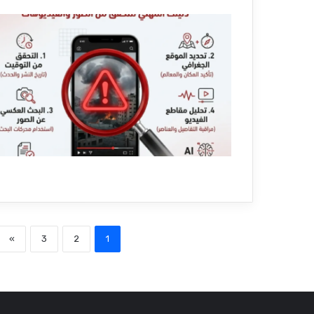
»
3
2
1