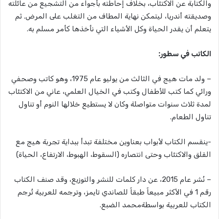
والكتابة عن الاكتئاب، بخلاف إحاطته بأجواء من التشجيع من عائلته
وصديقته أندريا، ليتمكن نهاية المطاف من التغلب على المرض. ثم
يتعلم أن يقدر الحياة وكل الأشياء التي نأخذها كأمر مسلم به.
الكاتب في سطور:
– ولد مات هيج في الثالث من يوليو عام 1975، وهو كاتب وصحفي
ورائي كما كتب للأطفال وكتب في الخيال العلمي، عاني من الاكتئاب
لمدة ثلاث سنوات متواصلة وكان لا يستطيع خلالها النوم أو تناول
تناول الطعام.
-ينقسم الكتاب لأبواب بعناوين مختلفة تبدأ ببداية تجربة هيج مع
القلق والاكتئاب وحتى انتصاره (السقوط، الهبوط، الارتفاع، الحياة)
– نُشر عام 2015، عن دار كلمات للنشر والتوزيع، وقد صنف الكتاب
رقم 1 في الأكثر مبيعاً طبقاً للصاندي تايمز، وترجمه للعربية تُرجم
الكتاب للعربية بواسطةمحمد الضبع.