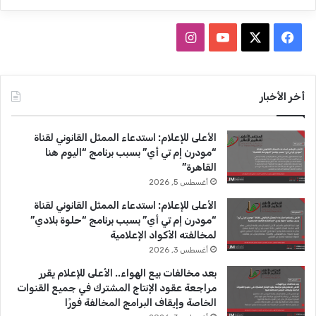
ف
ا
ي
X
Y
ن
س
o
س
أخر الأخبار
ب
u
ت
الأعلى للإعلام: استدعاء الممثل القانوني لقناة
و
T
ق
“مودرن إم تي أي” بسبب برنامج “اليوم هنا
القاهرة”
ك
u
ر
أغسطس 5, 2026
b
ا
الأعلى للإعلام: استدعاء الممثل القانوني لقناة
“مودرن إم تي أي” بسبب برنامج “حلوة بلادي”
e
م
لمخالفته الأكواد الإعلامية
أغسطس 3, 2026
بعد مخالفات بيع الهواء.. الأعلى للإعلام يقرر
مراجعة عقود الإنتاج المشترك في جميع القنوات
الخاصة وإيقاف البرامج المخالفة فورًا