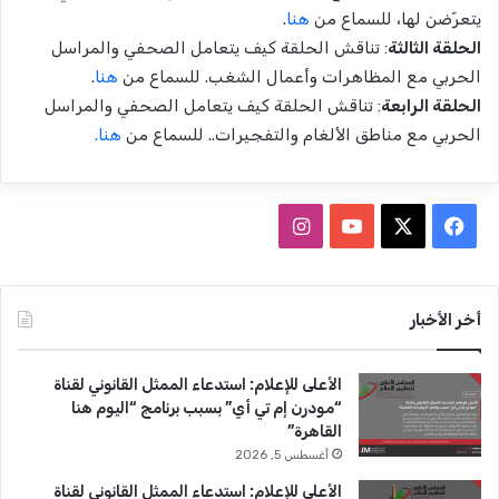
يتعرّضن لها، للسماع من
هنا
.
الحلقة الثالثة
: تناقش الحلقة كيف يتعامل الصحفي والمراسل
الحربي مع المظاهرات وأعمال الشغب. للسماع من
هنا
.
الحلقة الرابعة
: تناقش الحلقة كيف يتعامل الصحفي والمراسل
الحربي مع مناطق الألغام والتفجيرات.. للسماع من
هنا.
ف
ا
ي
X
Y
ن
س
o
س
أخر الأخبار
ب
u
ت
الأعلى للإعلام: استدعاء الممثل القانوني لقناة
و
T
ق
“مودرن إم تي أي” بسبب برنامج “اليوم هنا
القاهرة”
ك
u
ر
أغسطس 5, 2026
b
ا
الأعلى للإعلام: استدعاء الممثل القانوني لقناة