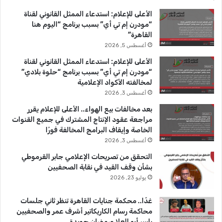
ب
u
ت
الأعلى للإعلام: استدعاء الممثل القانوني لقناة
و
T
ق
“مودرن إم تي أي” بسبب برنامج “اليوم هنا
القاهرة”
ك
u
ر
أغسطس 5, 2026
b
ا
الأعلى للإعلام: استدعاء الممثل القانوني لقناة
“مودرن إم تي أي” بسبب برنامج “حلوة بلادي”
e
م
لمخالفته الأكواد الإعلامية
أغسطس 3, 2026
بعد مخالفات بيع الهواء.. الأعلى للإعلام يقرر
مراجعة عقود الإنتاج المشترك في جميع القنوات
الخاصة وإيقاف البرامج المخالفة فورًا
أغسطس 3, 2026
التحقق من تصريحات الإعلامي جابر القرموطي
بشأن وقف القيد في نقابة الصحفيين
يوليو 23, 2026
غدًا.. محكمة جنايات القاهرة تنظر ثاني جلسات
محاكمة رسام الكاريكاتير أشرف عمر والصحفيين
ياسر أبو العلا ورمضان جويدة