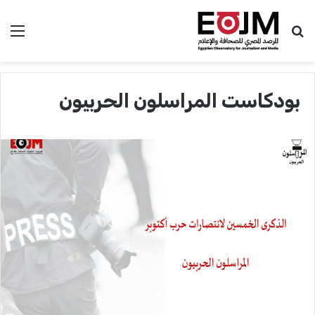
بحث عن
الق
بودكاست المراسلون الحربيون