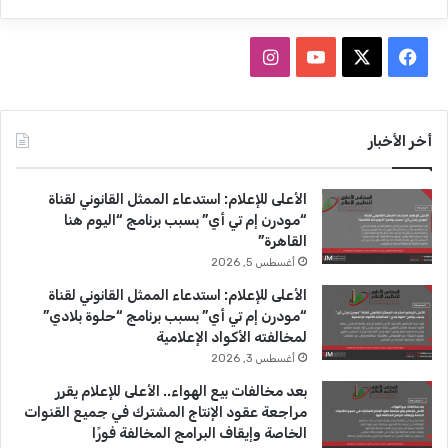
ف
ا
ي
X
Y
ن
س
o
س
أخر الأخبار
ب
u
ت
الأعلى للإعلام: استدعاء الممثل القانوني لقناة
و
T
ق
“مودرن إم تي أي” بسبب برنامج “اليوم هنا
القاهرة”
ك
u
ر
أغسطس 5, 2026
b
ا
الأعلى للإعلام: استدعاء الممثل القانوني لقناة
“مودرن إم تي أي” بسبب برنامج “حلوة بلادي”
e
م
لمخالفته الأكواد الإعلامية
أغسطس 3, 2026
بعد مخالفات بيع الهواء.. الأعلى للإعلام يقرر
مراجعة عقود الإنتاج المشترك في جميع القنوات
الخاصة وإيقاف البرامج المخالفة فورًا