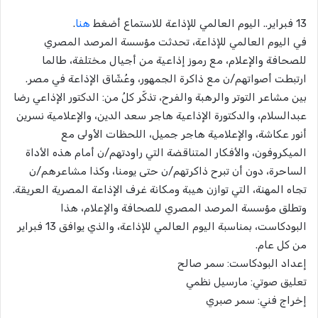
13 فبراير.. اليوم العالمي للإذاعة للاستماع أضغط
هنا
.
في اليوم العالمي للإذاعة، تحدثت مؤسسة المرصد المصري
للصحافة والإعلام، مع رموز إذاعية من أجيال مختلفة، طالما
ارتبطت أصواتهم/ن مع ذاكرة الجمهور، وعُشّاق الإذاعة في مصر.
بين مشاعر التوتر والرهبة والفرح، تذكّر كلُ من: الدكتور الإذاعي رضا
عبدالسلام، والدكتورة الإذاعية هاجر سعد الدين، والإعلامية نسرين
أنور عكاشة، والإعلامية هاجر جميل، اللحظات الأولى مع
الميكروفون، والأفكار المتناقضة التي راودتهم/ن أمام هذه الأداة
الساحرة، دون أن تبرح ذاكرتهم/ن حتى يومنا، وكذا مشاعرهم/ن
تجاه المهنة، التي توازن هيبة ومكانة غرف الإذاعة المصرية العريقة.
وتطلق مؤسسة المرصد المصري للصحافة والإعلام، هذا
البودكاست، بمناسبة اليوم العالمي للإذاعة، والذي يوافق 13 فبراير
من كل عام.
إعداد البودكاست: سمر صالح
تعليق صوتي: مارسيل نظمي
إخراج فني: سمر صبري