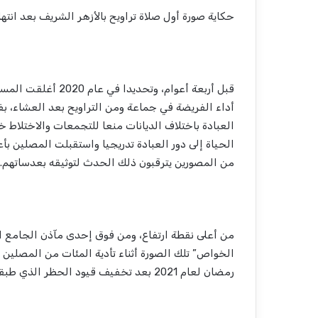
حكاية صورة أول صلاة تراويح بالأزهر الشريف بعد انتهاء
قبل أربعة أعوام، وت
أداء الفريضة في جماعة ومن التراويح بعد العشاء، بف
العبادة باختلاف الديانات منعا للتجمعات والاختلاط خ
الحياة إلى دور العبادة تدريجيا واستقبلت المصلين
من المصورين يترقبون ذلك الحدث لتوثيقه بعدساتهم.
من أعلى نقطة ارتفاع، ومن فوق إحدى مآذن الجامع
الخواص” تلك الصورة أثناء تأدية المئات من المصلين ص
رمضان لعام 2021 بعد تخفيف قيود الحظر الذي طبقته الحكومة إثر انتشار فيروس كورونا.