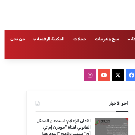
ة
منح وتدريبات
حملات
المكتبة الرقمية
من نحن
ا
ف
ا
ي
X
Y
ن
س
o
س
أخر الأخبار
ب
u
ت
الأعلى للإعلام: استدعاء الممثل
و
T
ق
القانوني لقناة “مودرن إم تي
أي” بسبب برنامج “اليوم هنا