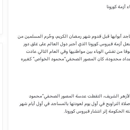
 أزمة كورونا
حديدا في عام 2020 أغلقت المساجد أبوابها قبل قدوم شهر رمضان الكريم، وحٌرم المسلمين من
عل أزمة فيروس كورونا الذي أجبر دول العالم على غلق دور
وفا من تفشي الوباء بين مواطنيها وفي العام التالي عادت
 بأعداد محدودة، كان المصور الصحفي”محمود الخواص” كغيره
 الأزهر الشريف، التقطت عدسة المصور الصحفي”محمود
لاة التراويح في أول يوم لعودتها بالمساجد في أول أيام شهر