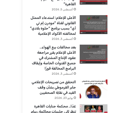
ك
u
ر
القاهرة”
b
ا
أغسطس 5, 2026
الأعلى للإعلام: استدعاء الممثل
e
م
القانوني لقناة “مودرن إم تي
أي” بسبب برنامج “حلوة بلادي”
لمخالفته الأكواد الإعلامية
أغسطس 3, 2026
بعد مخالفات بيع الهواء..
الأعلى للإعلام يقرر مراجعة
عقود الإنتاج المشترك في
جميع القنوات الخاصة وإيقاف
البرامج المخالفة فورًا
أغسطس 3, 2026
التحقق من تصريحات الإعلامي
جابر القرموطي بشأن وقف
القيد في نقابة الصحفيين
يوليو 23, 2026
غدًا.. محكمة جنايات القاهرة
تنظر ثاني جلسات محاكمة رسام