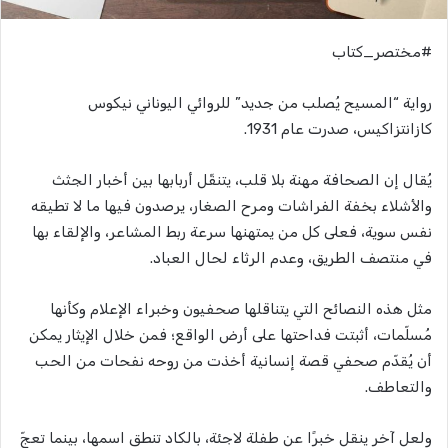
#مختصر_كتاب
رواية “المسيح يُصلب من جديد” للروائي اليوناني نيكوس
كازانتزاكيس، صدرت عام 1931.
يُقال إن الصحافة مهنة بلا قلب، يتنقّل أربابها بين أخبار الجثث
والأشلاء بخفة الفراشات ومرح الصغار، يرصدون فيها ما لا تطيقه
نفس سوية، فعلى كل من يمتهنها سرعة ربط المشاعر، والإلقاء بها
في منتصف الطريق، وعدم الرثاء لحال العباد.
مثل هذه النصائح التي يتناقلها صحفيون وخبراء الإعلام وكأنها
مُسلّمات، أثبتت فداحتها على أرض الواقع؛ فمن خلال الإيثار يمكن
أن يُقدّم صحفي قصة إنسانية أخذت من روحه نفحات من الحب
والتعاطف.
ولعل آخر ينقل خبرًا عن طفلة لاجئة، بالكاد تنطق اسمها، بينما تعجّ