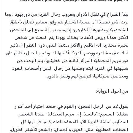
يبدأ الصراع في تقبّل الأدوار، وهروب رجال القرية من دور يهوذا، وما
يزيد الأمر تعقيدًا أن عملية الاختيار تتم وفق معايير تتعلق بأخلاق
الشخصية ومظهرها الخارجي؛ إذ يسند دور المسيح إلى الشخص
الأكثر جمالًا ويرعى الأغنام، بخلاف يهوذا يتم البحث عن شخص
يخبره مختاريه أنه الأقبح والأكثر ملائمة للدور، دون النظر إلى تأثير
ذلك على مشاعره ووصم القرية بأكملها له، ونفس الحال ينطبق على
دور مريم المجدلية المرأة التائبة عن خطيئتها، يتم البحث عن
شبيهتها في القرية ليتم وصمها من رجال الدين وأصحاب النفوذ
ومحاصرة تحركاتها، لترضخ لهم وتقبل بالدور.
من أجواء الرواية:
يقول لاداس الرجل العجوز، والقوم في خضم اختيار أحد أدوار
تمثيلية المسيح: “بالنسبة إلى مريم المجدلية، عندنا الشخص
المطلوب تمامًا، كاترينا الأرملة، هذه الداعرة تتوافر فيها كل
الصفات المطلوبة، مثل: العهر، والجمال، والشعر الأشقر الطويل،