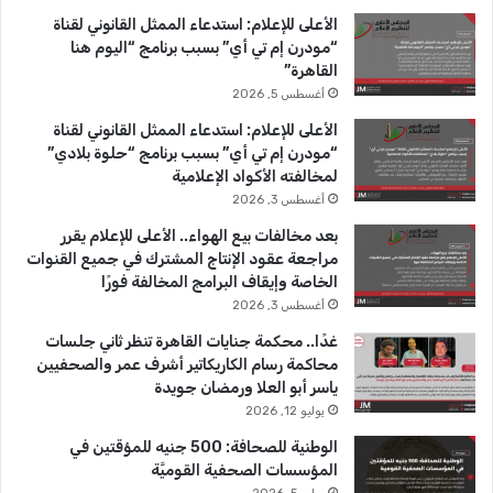
الأعلى للإعلام: استدعاء الممثل القانوني لقناة
و
T
ق
“مودرن إم تي أي” بسبب برنامج “اليوم هنا
القاهرة”
ك
u
ر
أغسطس 5, 2026
b
ا
الأعلى للإعلام: استدعاء الممثل القانوني لقناة
“مودرن إم تي أي” بسبب برنامج “حلوة بلادي”
e
م
لمخالفته الأكواد الإعلامية
أغسطس 3, 2026
بعد مخالفات بيع الهواء.. الأعلى للإعلام يقرر
مراجعة عقود الإنتاج المشترك في جميع القنوات
الخاصة وإيقاف البرامج المخالفة فورًا
أغسطس 3, 2026
غدًا.. محكمة جنايات القاهرة تنظر ثاني جلسات
محاكمة رسام الكاريكاتير أشرف عمر والصحفيين
ياسر أبو العلا ورمضان جويدة
يوليو 12, 2026
الوطنية للصحافة: 500 جنيه للمؤقتين في
المؤسسات الصحفية القوميَّة