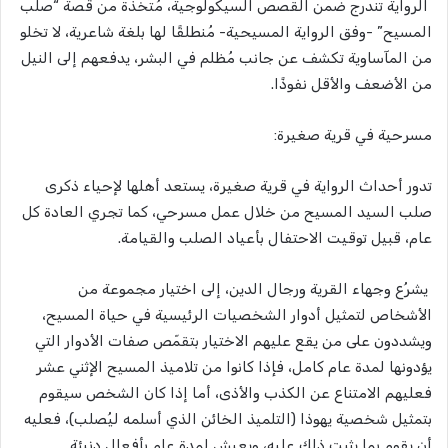
الرواية تندرج ضمن القصص السيكولوجية، مُتخذة من قصة “صلب
المسيح” -وفق الرواية المسيحية- مُنطلقًا لها بلغة شاعرية، لا تخلو
من المآساوية تكشف عن جانب مُظلم في البشر، يدفعهم إلى النيل
من الأضعف والأقل نفوذًا.
مسرحية في قرية صغيرة:
تدور أحداث الرواية في قرية صغيرة، يستعد أهلها لإحياء ذكرى
صلب السيد المسيح من خلال عمل مسرحي، كما تجري العادة كل
عام، قبيل توقيت الاحتفال بأعياد الصلب والقيامة.
يشرُع وجهاء القرية ورجال الدين، إلى اختيار مجموعة من
الأشخاص لتمثيل أدوار الشخصيات الرئيسية في حياة المسيح،
ويشددون على من يقع عليهم الاختيار بتقمّص صفات الأدوار التي
يؤدونها لمدة عام كامل، فإذا كانوا من تلاميذ المسيح الإثني عشر
فعليهم الامتناع عن الكذب والأذى، أما إذا كان الشخص سيقوم
بتمثيل شخصية يهوذا (التلميذ الخائن الذي أسلمه ليُصلب)، فعليه
أن يقوم بما يثبت ذلك عليه، ويعيش لمدة عام بأفعال دنيئة.