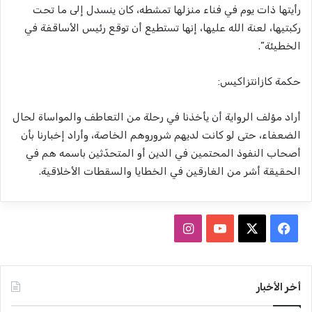
رأيتها ذات يوم في فناء منزلها تمشطه، كان ينسدل إلى ما تحت
ركبتيها، لعنة الله عليها، إنها تستطيع أن توقع رئيس الأساقفة في
الخطيئة”.
حكمة كازانتزاكيس:
أراد مؤلف الرواية أن يأخذنا في رحلة من التعاطف والمواساة لحال
الضعفاء، حتى لو كانت لديهم شروروهم الخاصة، وأراد إخبارنا بأن
أصحاب النفوذ المحتمين في الدين أو المتحدّثين باسمه هم في
الحقيقة أشر من الغارقين في الخطايا والسقطات الأخلاقية.
ف
ا
ي
X
Y
ن
س
o
س
أخر الأخبار
ب
u
ت