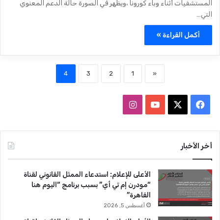
المستشفيات أثناء وباء كورونا ،ويظهر في الصورة حالة الدعم المعنوي
التي…
أكمل القراءة »
4
3
2
1
«
ف
ا
ي
X
Y
ن
س
o
س
أخر الأخبار
ب
u
ت
الأعلى للإعلام: استدعاء الممثل القانوني لقناة
و
T
ق
“مودرن إم تي أي” بسبب برنامج “اليوم هنا
القاهرة”
ك
u
ر
أغسطس 5, 2026