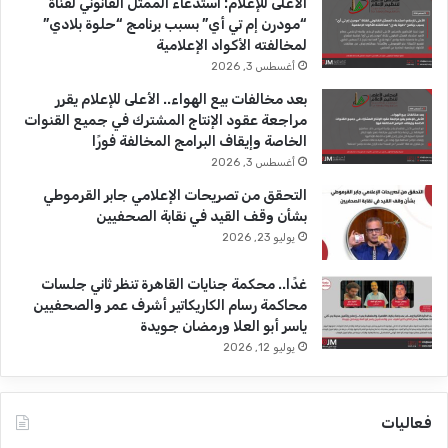
b
ا
الأعلى للإعلام: استدعاء الممثل القانوني لقناة
“مودرن إم تي أي” بسبب برنامج “حلوة بلادي”
e
م
لمخالفته الأكواد الإعلامية
أغسطس 3, 2026
بعد مخالفات بيع الهواء.. الأعلى للإعلام يقرر
مراجعة عقود الإنتاج المشترك في جميع القنوات
الخاصة وإيقاف البرامج المخالفة فورًا
أغسطس 3, 2026
التحقق من تصريحات الإعلامي جابر القرموطي
بشأن وقف القيد في نقابة الصحفيين
يوليو 23, 2026
غدًا.. محكمة جنايات القاهرة تنظر ثاني جلسات
محاكمة رسام الكاريكاتير أشرف عمر والصحفيين
ياسر أبو العلا ورمضان جويدة
يوليو 12, 2026
فعاليات