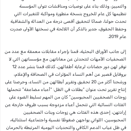
والتمييز، وذلك بناء على توصيات ومناقشات تتولى المؤسسة
تنظيمها كل عام للخروج بنسخة متطورة ومواكبة للتغيرات التي
تحدث حولنا، ضمانًا لتحقيق أقصى درجة من العدالة والشفافية
وحفظ الحقوق، جدير بالذكر أن اللائحة في نسختها الأولى صدرت
عام 2019.
إلى جانب الأوراق البحثية، قمنا بإجراء مقابلات معمقة مع عدد من
الصحفيات الأمهات لتتحدثن عن معاناتهن مع مؤسساتهن التي لا
توفر لهن دور حضانات لرعاية أطفالهن، كذلك قمنا بنشر عدد 12
بروفايل قصير عن أهم النساء المؤثرات في الصحافة والإعلام،
ورشحنا أكثر من 20 تحقيق وتقرير أبطالهن من النساء، وحرصنا على
إنتاج تقرير تحت عنوان “
بطلات في الظل: “أعباء مضاعفة” تتحملها
زوجات الصحفيين المحبوسين” كان من المهم تسليط الضوء على
الفئات النسائية التي تتحمل أعباء مزدوجة بسبب ظروف خارجة عن
إرادتهن، إحدى هذه الفئات هي زوجات وبنات الصحفيين
المحبوسين، اللواتي يواجهن ضغوطًا نفسية واجتماعية استثنائية،
في ظل غياب الدعم الكافي والتحديات اليومية المرتبطة بالحرمان