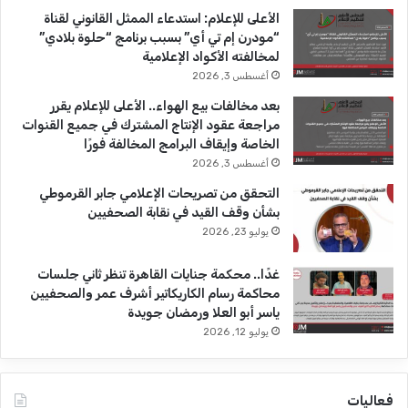
b
ا
الأعلى للإعلام: استدعاء الممثل القانوني لقناة
“مودرن إم تي أي” بسبب برنامج “حلوة بلادي”
e
م
لمخالفته الأكواد الإعلامية
أغسطس 3, 2026
بعد مخالفات بيع الهواء.. الأعلى للإعلام يقرر
مراجعة عقود الإنتاج المشترك في جميع القنوات
الخاصة وإيقاف البرامج المخالفة فورًا
أغسطس 3, 2026
التحقق من تصريحات الإعلامي جابر القرموطي
بشأن وقف القيد في نقابة الصحفيين
يوليو 23, 2026
غدًا.. محكمة جنايات القاهرة تنظر ثاني جلسات
محاكمة رسام الكاريكاتير أشرف عمر والصحفيين
ياسر أبو العلا ورمضان جويدة
يوليو 12, 2026
فعاليات