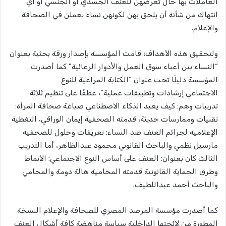
العاملات بها حال تعرضهن للعنف الجسدي أو الجنسي أو أي
انتهاك من شأنه أن يلحق بهن لكونهن نساء يعملن في الصحافة
والإعلام.
ولتحقيق هذه الأهداف؛ قامت المؤسسة بإصدار ورقة بحثية بعنوان
“النساء بين أعباء سوق العمل واﻷدوار الرعائية” كما أصدرت
المؤسسة دليلًا تحت عنوان “الكتابة المراعية للنوع
الاجتماعي:إرشادات وتطبيقات عملية”، عطفًا على تنظيم ثلاثة
تدريبات وهم: كيف يعيد الذكاء الاصطناعي صياغة صحافة المرأة:
تقنيات وممارسات حديثة، قدمته الصحفية إيمان الوراقي، التغطية
الإعلامية لجرائم العنف ضد النساء: تعريفات وحلول للصحفية
مارسيل نظمي والباحث القانوني محمود عبدالظاهر، أما التدريب
الثالث كان بعنوان: العنف على أساس النوع الاجتماعي: الأنماط
وطرق الحماية القانونية قدمته المحامية هالة دومة والمحامي
والباحث أحمد عبداللطيف.
كما أصدرت مؤسسة المرصد المصري للصحافة والإعلام النسخة
المطورة من لائحتها الداخلية سياسة مناهضة كافة أشكال العنف