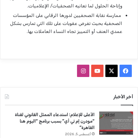
وإتاحة الحلول لما تعانيه الصحفيات/ الإعلاميات.
ممارسة نقابة الصحفيين لدورها الرقابي على المؤسسات
الصحفية بحيث تفرض عقوبات على تلك التي تمارس بشكل
عمدي العنف أو التمييز تجاه النساء العاملات بها.
ف
ا
ي
X
Y
ن
س
o
س
أخر الأخبار
ب
u
ت
الأعلى للإعلام: استدعاء الممثل القانوني لقناة
و
T
ق
“مودرن إم تي أي” بسبب برنامج “اليوم هنا
القاهرة”
ك
u
ر
أغسطس 5, 2026