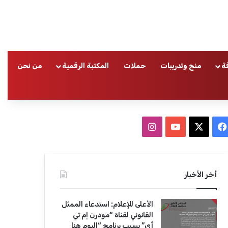
ة
منح وتدريبات
حملات
المكتبة الرقمية
من نحن
ا
ف
ا
ي
X
Y
ن
س
o
س
أخر الأخبار
ب
u
ت
الأعلى للإعلام: استدعاء الممثل
و
T
ق
القانوني لقناة “مودرن إم تي
أي” بسبب برنامج “اليوم هنا