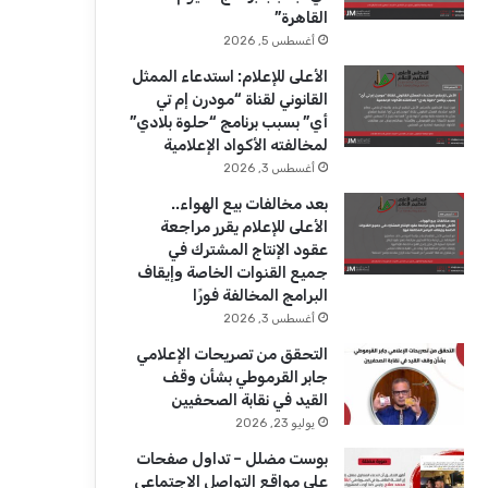
ك
u
ر
القاهرة”
b
ا
أغسطس 5, 2026
الأعلى للإعلام: استدعاء الممثل
e
م
القانوني لقناة “مودرن إم تي
أي” بسبب برنامج “حلوة بلادي”
لمخالفته الأكواد الإعلامية
أغسطس 3, 2026
بعد مخالفات بيع الهواء..
الأعلى للإعلام يقرر مراجعة
عقود الإنتاج المشترك في
جميع القنوات الخاصة وإيقاف
البرامج المخالفة فورًا
أغسطس 3, 2026
التحقق من تصريحات الإعلامي
جابر القرموطي بشأن وقف
القيد في نقابة الصحفيين
يوليو 23, 2026
بوست مضلل – تداول صفحات
على مواقع التواصل الاجتماعي