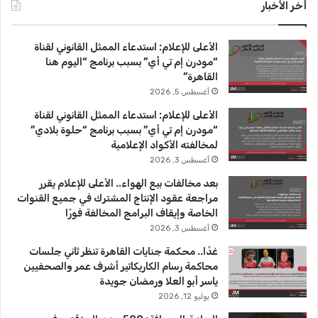
س
o
س
أخر الأخبار
ب
u
ت
الأعلى للإعلام: استدعاء الممثل القانوني لقناة
و
T
ق
“مودرن إم تي أي” بسبب برنامج “اليوم هنا
القاهرة”
ك
u
ر
أغسطس 5, 2026
b
ا
الأعلى للإعلام: استدعاء الممثل القانوني لقناة
“مودرن إم تي أي” بسبب برنامج “حلوة بلادي”
e
م
لمخالفته الأكواد الإعلامية
أغسطس 3, 2026
بعد مخالفات بيع الهواء.. الأعلى للإعلام يقرر
مراجعة عقود الإنتاج المشترك في جميع القنوات
الخاصة وإيقاف البرامج المخالفة فورًا
أغسطس 3, 2026
غدًا.. محكمة جنايات القاهرة تنظر ثاني جلسات
محاكمة رسام الكاريكاتير أشرف عمر والصحفيين
ياسر أبو العلا ورمضان جويدة
يوليو 12, 2026