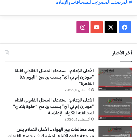
#المرصد_المصري_للصحافة_والإعلام
ف
ا
ي
X
Y
ن
س
o
س
أخر الأخبار
ب
u
ت
الأعلى للإعلام: استدعاء الممثل القانوني لقناة
و
T
ق
“مودرن إم تي أي” بسبب برنامج “اليوم هنا
القاهرة”
ك
u
ر
أغسطس 5, 2026
b
ا
الأعلى للإعلام: استدعاء الممثل القانوني لقناة
“مودرن إم تي أي” بسبب برنامج “حلوة بلادي”
e
م
لمخالفته الأكواد الإعلامية
أغسطس 3, 2026
بعد مخالفات بيع الهواء.. الأعلى للإعلام يقرر
مراجعة عقود الإنتاج المشترك في جميع القنوات