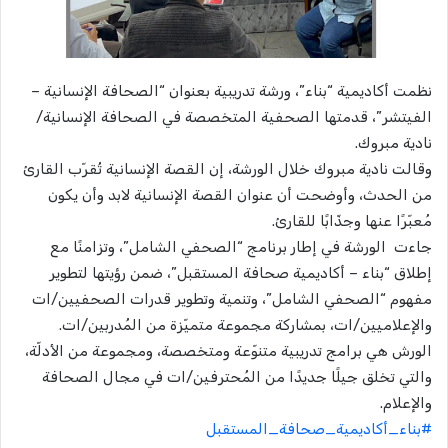
نظمت أكاديمية “بناء”، ورشة تدريبية بعنوان “الصحافة الإنسانية –
الفيتشر”، قدمتها الصحفية المتخصصة في الصحافة الإنسانية/
نادية مبروك.
وقالت نادية مبروك خلال الورشة، إن القصة الإنسانية تُقرّب القارئ
من الحدث، وأوضحت أن عنوان القصة الإنسانية لابد وأن يكون
مُعبّرًا عنها وجذّابًا للقارئ.
جاءت الورشة في إطار برنامج “الصحفي الشامل”، وتزامنًا مع
إطلاق “بناء – أكاديمية صحافة المستقبل”، ضمن رؤيتها لتطوير
مفهوم “الصحفي الشامل”، وتنمية وتطوير قدرات الصحفيين/ات
والإعلاميين/ات، بمشاركة مجموعة متميّزة من المُدربين/ات.
الورش هي برامج تدريبية متنوّعة ومتخصصة، ومجموعة من الأدلّة،
والتي تخلق جيلًا جديدًا من المُحترفين/ات في مجال الصحافة
والإعلام.
#بناء_أكاديمية_صحافة_المستقبل