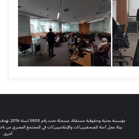
مؤسسة بحثية
بيئة عمل آمنة للصحفيين/ات والإعلاميين/ات في المجتمع المصري من ناحية،
أخرى.