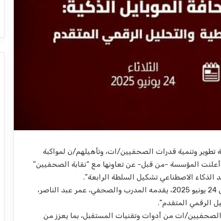
ة تطوير وتنمية قدرات الصحفيين/ات، وتأهيلهم/ن لمواكبة
أعلنت المؤسسة -من قبل- عن تعاونها مع “نقابة الصحفيين”
 الذكاء الاصطناعي تشكيل السلطة الرابعة”.
وعليه، ننطلق في يومنا التدريبي الرابع، الثلاثاء الموافق 24 يونيو 2025، يقدمه المدرب والصحفي، عمر عبد الناصر،
يل الرقمي المتقدم”.
لصحفيين/ات من أدوات وتقنيات المستقبل، بما يعزز من