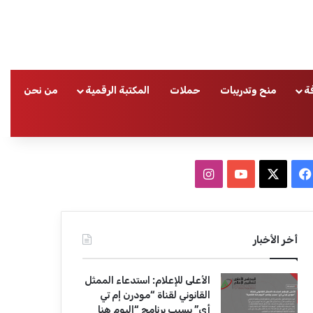
ة
منح وتدريبات
حملات
المكتبة الرقمية
من نحن
ا
ف
ا
ي
X
Y
ن
س
o
س
أخر الأخبار
ب
u
ت
الأعلى للإعلام: استدعاء الممثل
و
T
ق
القانوني لقناة “مودرن إم تي
أي” بسبب برنامج “اليوم هنا