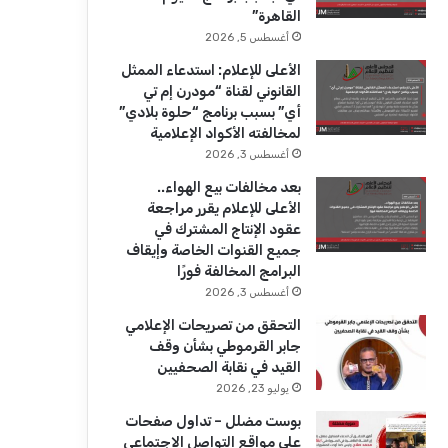
ك
u
ر
القاهرة”
b
ا
أغسطس 5, 2026
الأعلى للإعلام: استدعاء الممثل
e
م
القانوني لقناة “مودرن إم تي
أي” بسبب برنامج “حلوة بلادي”
لمخالفته الأكواد الإعلامية
أغسطس 3, 2026
بعد مخالفات بيع الهواء..
الأعلى للإعلام يقرر مراجعة
عقود الإنتاج المشترك في
جميع القنوات الخاصة وإيقاف
البرامج المخالفة فورًا
أغسطس 3, 2026
التحقق من تصريحات الإعلامي
جابر القرموطي بشأن وقف
القيد في نقابة الصحفيين
يوليو 23, 2026
بوست مضلل – تداول صفحات
على مواقع التواصل الاجتماعي