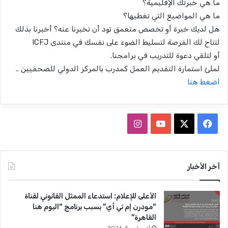
ما هي خبرتك الإقليمية؟
ما هي المواضيع التي تغطيها؟
هل لديك خبرة أو تخصص متعمق تود أن تخبرنا عنه؟ أخبرنا بذلك
لتتاح لك الفرصة لتسليط الضوء على نفسك في منتدى ICFJ
أو لتلقي دعوة للتدريب في برامجنا.
لملئ استمارة التقديم العمل كمدرب بالمركز الدولي للصحفيين ..
اضغط هنا
ف
ا
ي
X
Y
ن
س
o
س
أخر الأخبار
ب
u
ت
الأعلى للإعلام: استدعاء الممثل القانوني لقناة
و
T
ق
“مودرن إم تي أي” بسبب برنامج “اليوم هنا
القاهرة”
ك
u
ر