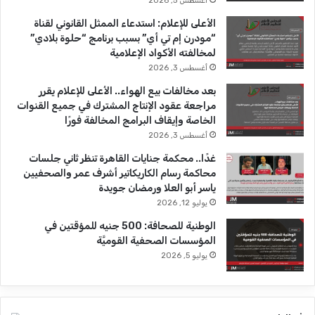
أغسطس 5, 2026
b
ا
الأعلى للإعلام: استدعاء الممثل القانوني لقناة
“مودرن إم تي أي” بسبب برنامج “حلوة بلادي”
e
م
لمخالفته الأكواد الإعلامية
أغسطس 3, 2026
بعد مخالفات بيع الهواء.. الأعلى للإعلام يقرر
مراجعة عقود الإنتاج المشترك في جميع القنوات
الخاصة وإيقاف البرامج المخالفة فورًا
أغسطس 3, 2026
غدًا.. محكمة جنايات القاهرة تنظر ثاني جلسات
محاكمة رسام الكاريكاتير أشرف عمر والصحفيين
ياسر أبو العلا ورمضان جويدة
يوليو 12, 2026
الوطنية للصحافة: 500 جنيه للمؤقتين في
المؤسسات الصحفية القوميَّة
يوليو 5, 2026