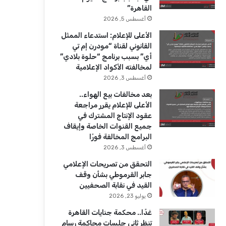
ك
u
ر
القاهرة”
b
ا
أغسطس 5, 2026
الأعلى للإعلام: استدعاء الممثل
e
م
القانوني لقناة “مودرن إم تي
أي” بسبب برنامج “حلوة بلادي”
لمخالفته الأكواد الإعلامية
أغسطس 3, 2026
بعد مخالفات بيع الهواء..
الأعلى للإعلام يقرر مراجعة
عقود الإنتاج المشترك في
جميع القنوات الخاصة وإيقاف
البرامج المخالفة فورًا
أغسطس 3, 2026
التحقق من تصريحات الإعلامي
جابر القرموطي بشأن وقف
القيد في نقابة الصحفيين
يوليو 23, 2026
غدًا.. محكمة جنايات القاهرة
تنظر ثاني جلسات محاكمة رسام