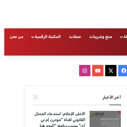
ة
منح وتدريبات
حملات
المكتبة الرقمية
من نحن
ا
ف
ا
ي
X
Y
ن
س
o
س
أخر الأخبار
ب
u
ت
الأعلى للإعلام: استدعاء الممثل
و
T
ق
القانوني لقناة “مودرن إم تي
أي” بسبب برنامج “اليوم هنا