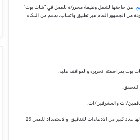
يج
، عن حاجتها لشغل وظيفة محرر/ة للعمل في “شات بوت”
دة من الجمهور العام عبر تطبيق واتساب، بدعم من الذكاء
بوت بمراجعته، تحريره والموافقة عليه.
 للتحقق.
لمدققين/ات والمشرفين/ات.
-تسهيل وتنظيم العمل خلال أي طارئ/أزمة يصلنا خلالها عدد كبير من الادعاءات للتدقيق، والاستعداد للعمل 25